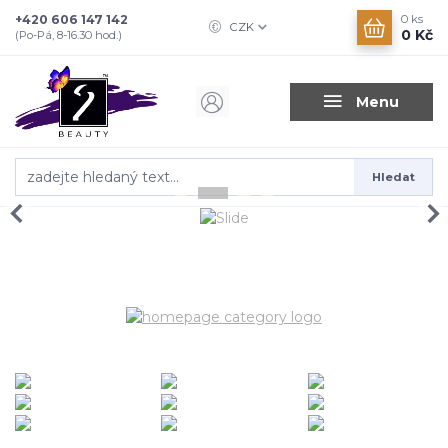
+420 606 147 142
0
ks
CZK
0 Kč
(Po-Pá, 8-16.30 hod.)
Menu
Hledat