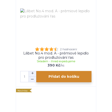
2 hodnocení
Lilibet No.4 mod. A - prémiové lepidlo
pro prodlužování řas
Skladem - ihned expedujeme
390 Kč
/
ks
Přidat do košíku
Novinka