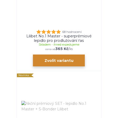
68 hodnocení
Lilibet No.1 Master - superprémiové
lepidlo pro prodlužování řas
Skladem - ihned expedujeme
365 Kč
/
ks
cena od
Zvolit variantu
Novinka