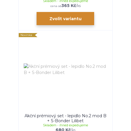
Skladem - ihned expedujeme
365 Kč
/
ks
cena od
Zvolit variantu
Novinka
Akční prémiový set - lepidlo No.2 mod B
+ S-Bonder Lilibet
Skladem - ihned expedujeme
680 Kč
/
ks