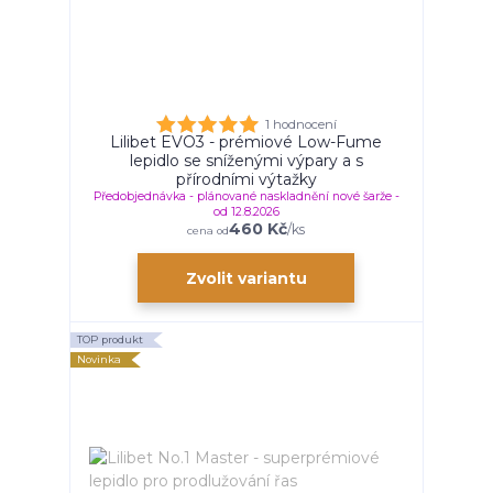
1 hodnocení
Lilibet EVO3 - prémiové Low-Fume
lepidlo se sníženými výpary a s
přírodními výtažky
Předobjednávka - plánované naskladnění nové šarže -
od 12.8.2026
460 Kč
/
ks
cena od
Zvolit variantu
TOP produkt
Novinka