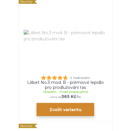
Novinka
4 hodnocení
Lilibet No.3 mod. B - prémiové lepidlo
pro prodlužování řas
Skladem - ihned expedujeme
365 Kč
/
ks
cena od
Zvolit variantu
Novinka