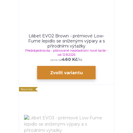
Lilibet EVO2 Brown - prémiové Low-
Fume lepidlo se sníženými výpary a s
přírodními výtažky
Předobjednávka - plánované naskladnění nové šarže -
od 12.8.2026
460 Kč
/
ks
cena od
Zvolit variantu
Novinka