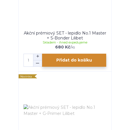
Akční prémiový SET - lepidlo No.1 Master
+ S-Bonder Lilibet
Skladem - ihned expedujeme
680 Kč
/
ks
Přidat do košíku
Novinka