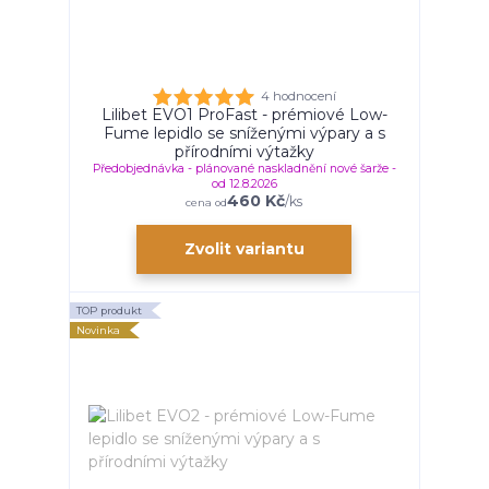
4 hodnocení
Lilibet EVO1 ProFast - prémiové Low-
Fume lepidlo se sníženými výpary a s
přírodními výtažky
Předobjednávka - plánované naskladnění nové šarže -
od 12.8.2026
460 Kč
/
ks
cena od
Zvolit variantu
TOP produkt
Novinka