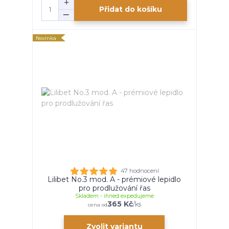
Přidat do košíku
Novinka
47 hodnocení
Lilibet No.3 mod. A - prémiové lepidlo
pro prodlužování řas
Skladem - ihned expedujeme
365 Kč
/
ks
cena od
Zvolit variantu