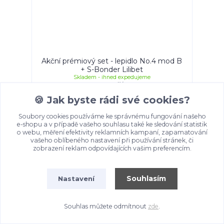
Akční prémiový set - lepidlo No.4 mod B
+ S-Bonder Lilibet
Skladem - ihned expedujeme
680 Kč
/
ks
🍪
Jak byste rádi své cookies?
Přidat do košíku
Soubory cookies používáme ke správnému fungování našeho
e-shopu a v případě vašeho souhlasu také ke sledování statistik
o webu, měření efektivity reklamních kampaní, zapamatování
Novinka
vašeho oblíbeného nastavení při používání stránek, či
zobrazení reklam odpovídajících vašim preferencím.
Souhlasím
Nastavení
Souhlas můžete odmítnout
zde
.