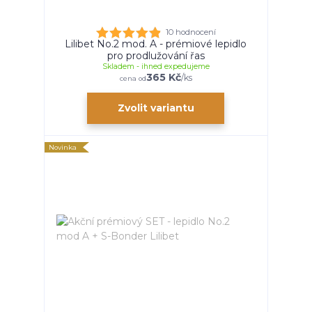
10 hodnocení
Lilibet No.2 mod. A - prémiové lepidlo
pro prodlužování řas
Skladem - ihned expedujeme
365 Kč
/
ks
cena od
Zvolit variantu
Novinka