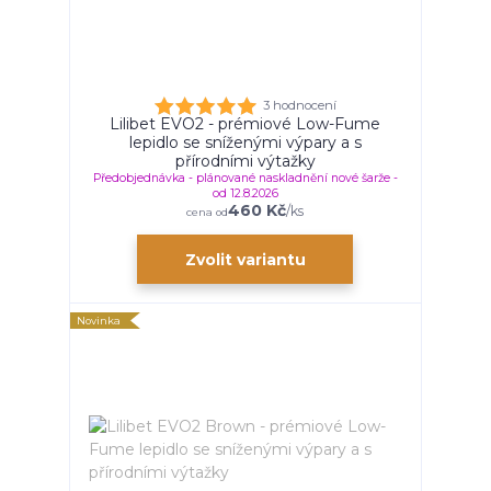
3 hodnocení
Lilibet EVO2 - prémiové Low-Fume
lepidlo se sníženými výpary a s
přírodními výtažky
Předobjednávka - plánované naskladnění nové šarže -
od 12.8.2026
460 Kč
/
ks
cena od
Zvolit variantu
Novinka