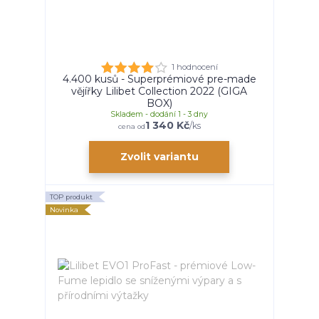
1 hodnocení
4.400 kusů - Superprémiové pre-made
vějířky Lilibet Collection 2022 (GIGA
BOX)
Skladem - dodání 1 - 3 dny
1 340 Kč
/
ks
cena od
Zvolit variantu
TOP produkt
Novinka