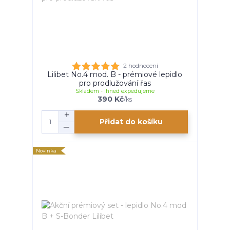
2 hodnocení
Lilibet No.4 mod. B - prémiové lepidlo
pro prodlužování řas
Skladem - ihned expedujeme
390 Kč
/
ks
Přidat do košíku
Novinka