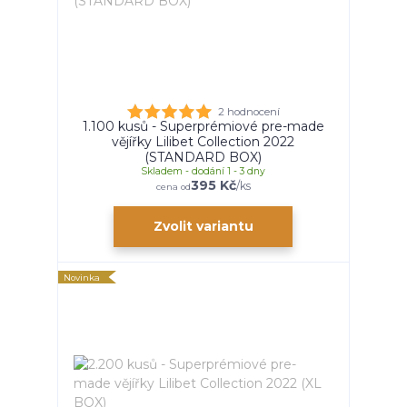
2 hodnocení
1.100 kusů - Superprémiové pre-made
vějířky Lilibet Collection 2022
(STANDARD BOX)
Skladem - dodání 1 - 3 dny
395 Kč
/
ks
cena od
Zvolit variantu
Novinka