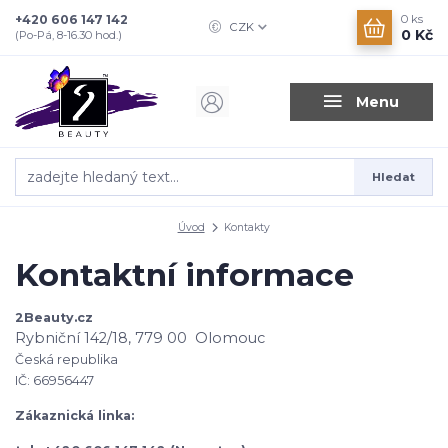
+420 606 147 142
0
ks
CZK
0 Kč
(Po-Pá, 8-16.30 hod.)
Menu
Hledat
Úvod
Kontakty
Kontaktní informace
2Beauty.cz
Rybniční 142/18, 779 00 Olomouc
Česká republika
IČ: 66956447
Zákaznická linka: