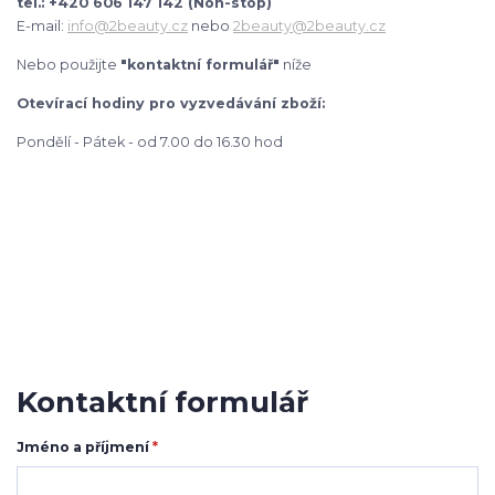
tel.: +420 606 147 142 (Non-stop)
E-mail:
info@2beauty.cz
nebo
2beauty@2beauty.cz
Nebo použijte
"kontaktní formulář"
níže
Otevírací hodiny pro vyzvedávání zboží:
Pondělí - Pátek - od 7.00 do 16.30 hod
Kontaktní formulář
Jméno a příjmení
*