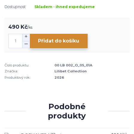
Dostupnost
Skladem - ihned expedujeme
490 Kč
/
ks
Přidat do košíku
Číslo produktu:
00 LB 002_O_05_01A
Značka:
Lilibet Collection
Produktový rok:
2026
Podobné
produkty