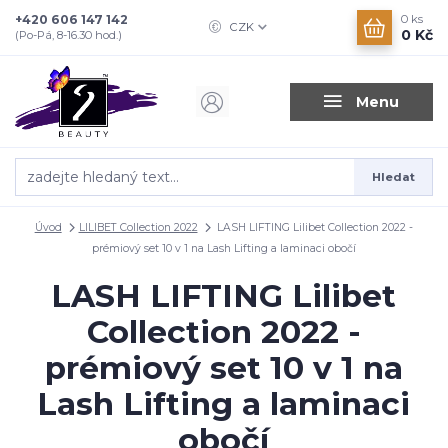
+420 606 147 142
0
ks
CZK
0 Kč
(Po-Pá, 8-16.30 hod.)
Menu
Hledat
Úvod
LILIBET Collection 2022
LASH LIFTING Lilibet Collection 2022 -
prémiový set 10 v 1 na Lash Lifting a laminaci obočí
LASH LIFTING Lilibet
Collection 2022 -
prémiový set 10 v 1 na
Lash Lifting a laminaci
obočí