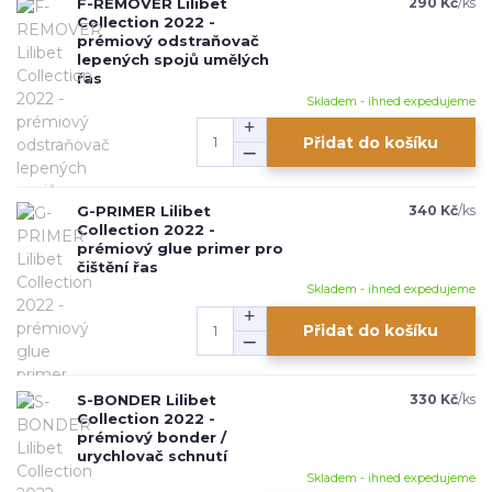
F-REMOVER Lilibet
290 Kč
/
ks
Collection 2022 -
prémiový odstraňovač
lepených spojů umělých
řas
Skladem - ihned expedujeme
Přidat do košíku
G-PRIMER Lilibet
340 Kč
/
ks
Collection 2022 -
prémiový glue primer pro
čištění řas
Skladem - ihned expedujeme
Přidat do košíku
S-BONDER Lilibet
330 Kč
/
ks
Collection 2022 -
prémiový bonder /
urychlovač schnutí
Skladem - ihned expedujeme