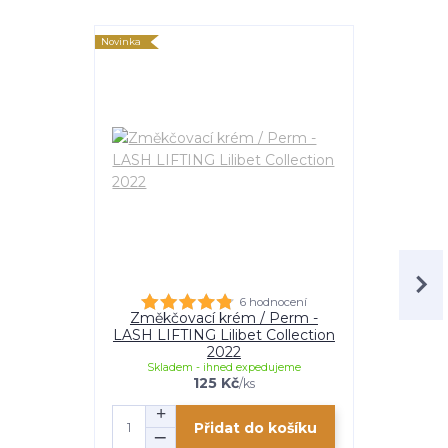
Novinka
Novinka
6 hodnocení
Změkčovací krém / Perm -
Fixační k
LASH LIFTING Lilibet Collection
LIFTING Li
2022
Skladem - ihned expedujeme
Skladem
125 Kč
/
ks
Přidat do košíku