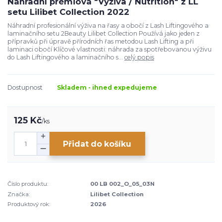
Náhradní prémiová "Výživa / Nutrition" z LL
setu Lilibet Collection 2022
Náhradní profesionální výživa na řasy a obočí z Lash Liftingového a
laminačního setu 2Beauty Lilibet Collection Používá jako jeden z
přípravků při úpravě přírodních řas metodou Lash Lifting a při
laminaci obočí Klíčové vlastnosti: náhrada za spotřebovanou výživu
do Lash Liftingového a laminačního s...
celý popis
Dostupnost
Skladem - ihned expedujeme
125 Kč
/
ks
Přidat do košíku
Číslo produktu:
00 LB 002_O_05_03N
Značka:
Lilibet Collection
Produktový rok:
2026