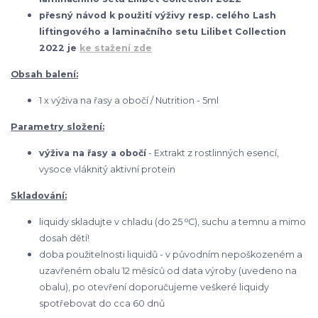
přesný návod k použití výživy resp. celého Lash
liftingového a laminačního setu Lilibet Collection
2022 je
ke stažení zde
Obsah balení:
1 x výživa na řasy a obočí / Nutrition - 5ml
Parametry složení:
výživa na řasy a obočí
- Extrakt z rostlinných esencí,
vysoce vláknitý aktivní protein
Skladování:
o
liquidy skladujte v chladu (do 25
C), suchu a temnu a mimo
dosah dětí!
doba použitelnosti liquidů - v původním nepoškozeném a
uzavřeném obalu 12 měsíců od data výroby (uvedeno na
obalu), po otevření doporučujeme veškeré liquidy
spotřebovat do cca 60 dnů