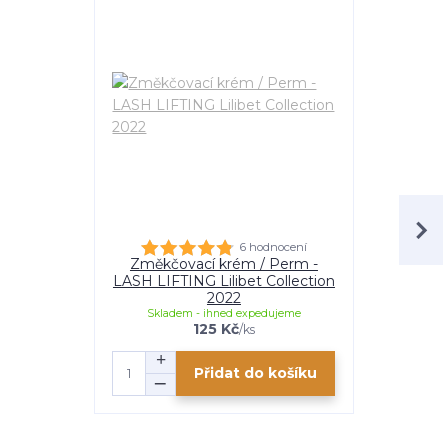
6 hodnocení
Změkčovací krém / Perm -
Fixační k
LASH LIFTING Lilibet Collection
LIFTING Li
2022
Skladem - ihned expedujeme
Skladem
125 Kč
/
ks
Přidat do košíku