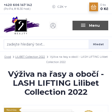
+420 606 147 142
0
ks
CZK
0 Kč
(Po-Pá, 8-16.30 hod.)
Menu
Hledat
Úvod
LILIBET Collection 2022
Výživa na řasy a obočí - LASH LIFTING Lilibet
Collection 2022
Výživa na řasy a obočí -
LASH LIFTING Lilibet
Collection 2022
Novinka