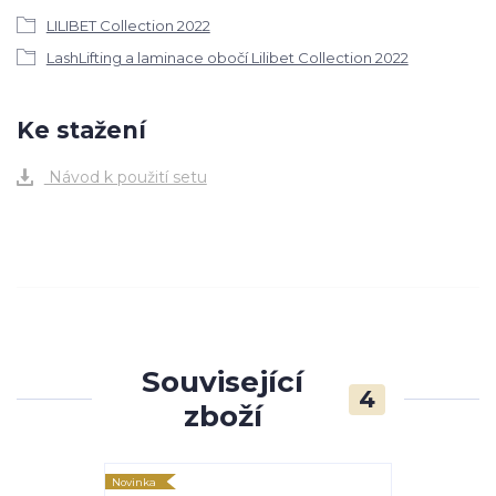
LILIBET Collection 2022
LashLifting a laminace obočí Lilibet Collection 2022
Ke stažení
Návod k použití setu
Související
4
zboží
Novinka
Novinka