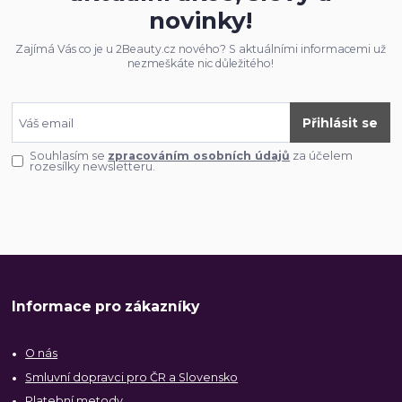
novinky!
Zajímá Vás co je u 2Beauty.cz nového? S aktuálními informacemi už
nezmeškáte nic důležitého!
Přihlásit se
Souhlasím se
zpracováním osobních údajů
za účelem
rozesílky newsletteru.
Informace pro zákazníky
O nás
Smluvní dopravci pro ČR a Slovensko
Platební metody