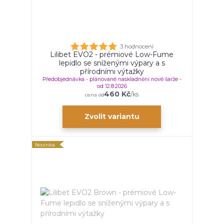
3 hodnocení
Lilibet EVO2 - prémiové Low-Fume
lepidlo se sníženými výpary a s
přírodními výtažky
Předobjednávka - plánované naskladnění nové šarže -
od 12.8.2026
460 Kč
/
ks
cena od
Zvolit variantu
Novinka