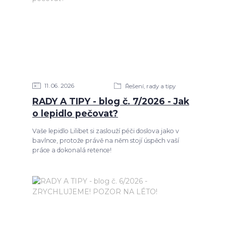
11
06
2026
Řešení, rady a tipy
RADY A TIPY - blog č. 7/2026 - Jak
o lepidlo pečovat?
Vaše lepidlo Lilibet si zaslouží péči doslova jako v
bavlnce, protože právě na něm stojí úspěch vaší
práce a dokonalá retence!