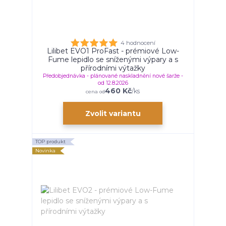
4 hodnocení
Lilibet EVO1 ProFast - prémiové Low-
Fume lepidlo se sníženými výpary a s
přírodními výtažky
Předobjednávka - plánované naskladnění nové šarže -
od 12.8.2026
460 Kč
/
ks
cena od
Zvolit variantu
TOP produkt
Novinka