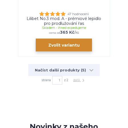
47 hodnocení
Lilibet No.3 mod. A - prémiové lepidlo
pro prodlužování řas
Skladem - ihned expedujeme
365 Kč
/
ks
cena od
Zvolit variantu
Načíst další produkty (5)
strana
z 2
další
Novinky z našeho