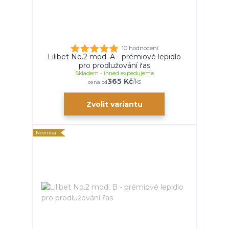
10 hodnocení
Lilibet No.2 mod. A - prémiové lepidlo
pro prodlužování řas
Skladem - ihned expedujeme
365 Kč
/
ks
cena od
Zvolit variantu
Novinka