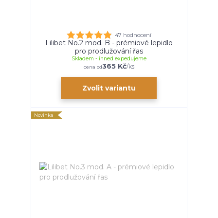
47 hodnocení
Lilibet No.2 mod. B - prémiové lepidlo
pro prodlužování řas
Skladem - ihned expedujeme
365 Kč
/
ks
cena od
Zvolit variantu
Novinka