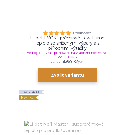
1 hodnocení
Lilibet EVO3 - prémiové Low-Fume
lepidlo se sníženými výpary a s
přírodními výtažky
Předobjednávka - plánované naskladnění nové šarže -
od 12.8.2026
460 Kč
/
ks
cena od
Zvolit variantu
TOP produkt
Novinka