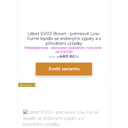
Lilibet EVO2 Brown - prémiové Low-
Fume lepidlo se sníženými výpary a s
přírodními výtažky
Předobjednávka - plánované naskladnění nové šarže -
od 12.8.2026
460 Kč
/
ks
cena od
Zvolit variantu
Novinka