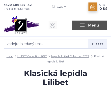
+420 606 147 142
0
ks
CZK
0 Kč
(Po-Pá, 8-16.30 hod.)
Menu
Hledat
Úvod
LILIBET Collection 2022
Lepidla Lilibet Collection 2022
Klasická
lepidla Lilibet
Klasická lepidla
Lilibet