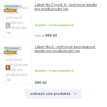
Lilibet No.2 mod. A - prémiové lepidlo
TOP produkt
pro prodlužování řas
Novinka
Skladem - ihned expedujeme
2.
365 Kč
cena od
Lilibet No.0 - prémiové bezvýparové
TOP produkt
lepidlo pro prodlužování řas
Novinka
3.
Skladem - ihned expedujeme
390 Kč
zobrazit více produktů