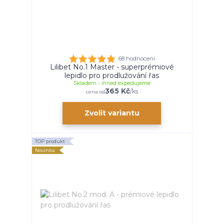
68 hodnocení
Lilibet No.1 Master - superprémiové
lepidlo pro prodlužování řas
Skladem - ihned expedujeme
365 Kč
/
ks
cena od
Zvolit variantu
TOP produkt
Novinka