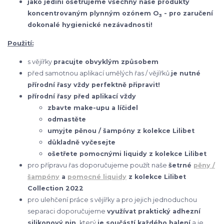
jako jediní ošetřujeme všechny naše produkty
koncentrovaným plynným ozónem O
- pro zaručení
3
dokonalé hygienické nezávadnosti!
Použití:
s vějířky
pracujte obvyklým způsobem
před samotnou aplikací umělých řas / vějířků
je nutné
přírodní řasy vždy perfektně připravit!
přírodní řasy před aplikací vždy
zbavte make-upu a líčidel
odmastěte
umyjte pěnou / šampóny z kolekce Lilibet
důkladně vyčesejte
ošetřete pomocnými liquidy z kolekce Lilibet
pro přípravu řas doporučujeme použít naše
šetrné
pěny /
šampóny
a
pomocné liquidy
z kolekce Lilibet
Collection 2022
pro ulehčení práce s vějířky a pro jejich jednoduchou
separaci doporučujeme
využívat praktický adhezní
silikonový pin,
který
je součástí každého balení
a je