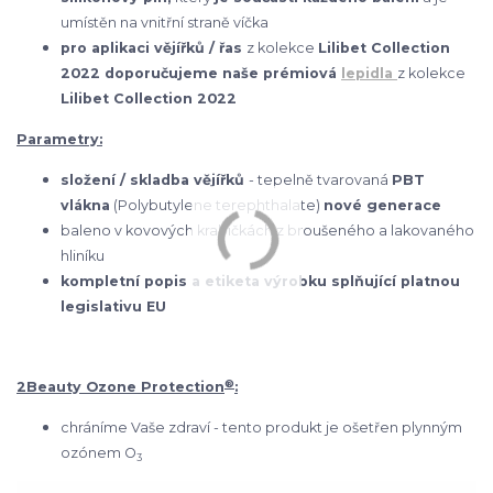
umístěn na vnitřní straně víčka
pro aplikaci vějířků / řas
z kolekce
Lilibet Collection
2022 doporučujeme naše prémiová
lepidla
z kolekce
Lilibet Collection 2022
Parametry:
složení / skladba vějířků
- tepelně tvarovaná
PBT
vlákna
(Polybutylene terephthalate)
nové generace
baleno v kovových krabičkách z broušeného a lakovaného
hliníku
kompletní popis a etiketa výrobku splňující platnou
legislativu EU
®
2Beauty Ozone Protection
:
chráníme Vaše zdraví - tento produkt je ošetřen plynným
ozónem O
3