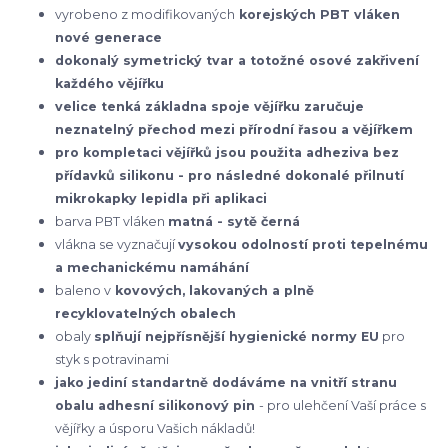
vyrobeno z modifikovaných
korejských
PBT vláken
nové generace
dokonalý symetrický tvar a totožné osové zakřivení
každého vějířku
velice tenká základna spoje vějířku zaručuje
neznatelný přechod mezi přírodní řasou a vějířkem
pro kompletaci vějířků jsou použita adheziva bez
přídavků silikonu - pro následné dokonalé přilnutí
mikrokapky lepidla při aplikaci
barva PBT vláken
matná - sytě černá
vlákna se vyznačují
vysokou odolností proti tepelnému
a mechanickému namáhání
baleno v
kovových, lakovaných a plně
recyklovatelných obalech
obaly
splňují nejpřísnější hygienické normy EU
pro
styk s potravinami
jako jediní standartně dodáváme na vnitří stranu
obalu adhesní silikonový pin
- pro ulehčení Vaší práce s
vějířky a úsporu Vašich nákladů!