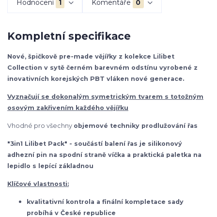
Hodnocení
1
Komentáře
0
Kompletní specifikace
Nové, špičkově pre-made vějířky z kolekce Lilibet
Collection v sytě černém barevném odstínu vyrobené z
inovativních korejských PBT vláken nové generace.
Vyznačují se dokonalým symetrickým tvarem s totožným
osovým zakřivením každého vějířku
Vhodné pro všechny
objemové techniky prodlužování řas
"3in1 Lilibet Pack" - součástí balení řas je silikonový
adhezní pin na spodní straně víčka a praktická paletka na
lepidlo s lepící základnou
Klíčové vlastnosti:
kvalitativní kontrola a finální kompletace sady
probíhá v České republice