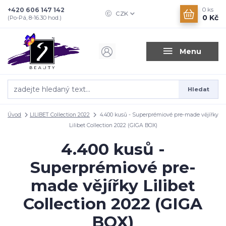
+420 606 147 142
0
ks
CZK
0 Kč
(Po-Pá, 8-16.30 hod.)
Menu
Hledat
Úvod
LILIBET Collection 2022
4.400 kusů - Superprémiové pre-made vějířky
Lilibet Collection 2022 (GIGA BOX)
4.400 kusů -
Superprémiové pre-
made vějířky Lilibet
Collection 2022 (GIGA
BOX)