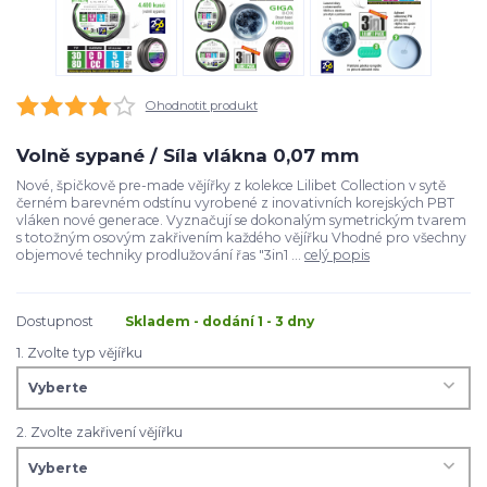
Ohodnotit produkt
Volně sypané / Síla vlákna 0,07 mm
Nové, špičkově pre-made vějířky z kolekce Lilibet Collection v sytě
černém barevném odstínu vyrobené z inovativních korejských PBT
vláken nové generace. Vyznačují se dokonalým symetrickým tvarem
s totožným osovým zakřivením každého vějířku Vhodné pro všechny
objemové techniky prodlužování řas "3in1 ...
celý popis
Dostupnost
Skladem - dodání 1 - 3 dny
1. Zvolte typ vějířku
2. Zvolte zakřivení vějířku