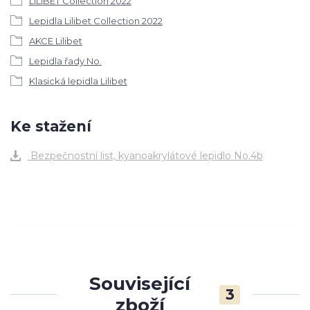
LILIBET Collection 2022
Lepidla Lilibet Collection 2022
AKCE Lilibet
Lepidla řady No.
Klasická lepidla Lilibet
Ke stažení
Bezpečnostní list, kyanoakrylátové lepidlo No.4b
Související
3
zboží