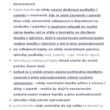
konzistencí)
.
kapka lepidla
se nikdy
nesmí dotknout podložky /
paletky
v momentě,
kdy je ještě částečně v pipetě!
Musí vždy samovolně odkápnout a dopadnout na
podložku / paletku!
V opačném případě by mohlo
skrze kapku, jež je stále v kontaktu se zbytkem
lepidla v lahvičce, dojít k nastartování polymerizační
reakce lepidla v lahvičce a tím k jeho znehodnocení!
po odkápnutí kapky se nikdy nedotýkejte pipetou
lahvičky podložky
resp. paletky - např. otíráním apod.!
lahvičku po odkápnutí kapky
ihned otočte do svislé
polohy dnem dolů
pokud je z vnější strany pipeta potřísněna lepidlem,
opatrně ji před zašroubováním otřete suchým
tampónem
- nikdy neotírejte lepidlo přímo z otvoru /
dírky v pipetě - mohlo by dojít k nastartování
polymerizační reakce lepidla a jeho znehodnocení!
lahvičku vždy pevně zašroubujte!
poté lahvičku
vždy umístěte do zip sáčku
ve kterém je