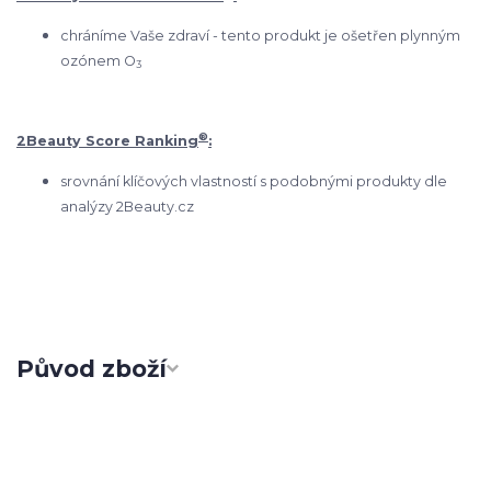
chráníme Vaše zdraví - tento produkt je ošetřen plynným
ozónem O
3
®
2Beauty Score Ranking
:
srovnání klíčových vlastností s podobnými produkty dle
analýzy 2Beauty.cz
Původ zboží