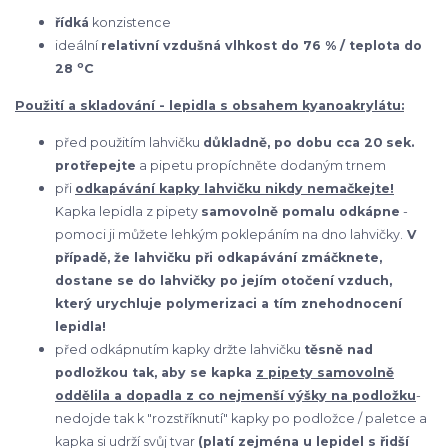
řídká
konzistence
ideální
relativní vzdušná vlhkost do 76 % / teplota do
o
28
C
Použití a skladování -
lepidla s obsahem kyanoakrylátu
:
před použitím lahvičku
důkladně, po dobu cca 20 sek.
protřepejte
a pipetu propíchněte dodaným trnem
při
odkapávání kapky lahvičku nikdy nemačkejte!
Kapka lepidla z pipety
samovolně pomalu odkápne
-
pomoci ji můžete lehkým poklepáním na dno lahvičky.
V
případě, že lahvičku při odkapávání zmáčknete,
dostane se do lahvičky po jejím otočení vzduch,
který urychluje polymerizaci a tím znehodnocení
lepidla!
před odkápnutím kapky držte lahvičku
těsně nad
podložkou tak, aby se kapka
z pipety samovolně
oddělila a dopadla z co nejmenší výšky na podložku
-
nedojde tak k "rozstříknutí" kapky po podložce / paletce a
kapka si udrží svůj tvar
(platí zejména u lepidel s řidší