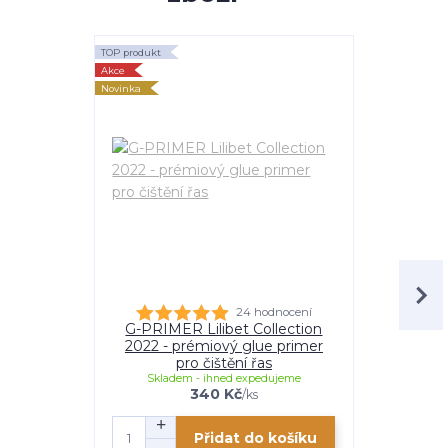
TOP produkt
TOP produkt
Akce
Akce
Novinka
Novinka
24 hodnocení
G-PRIMER Lilibet Collection
S-BONDER
2022 - prémiový glue primer
2022 - 
pro čištění řas
uryc
Skladem - ihned expedujeme
Skladem
340 Kč
/
ks
Přidat do košíku