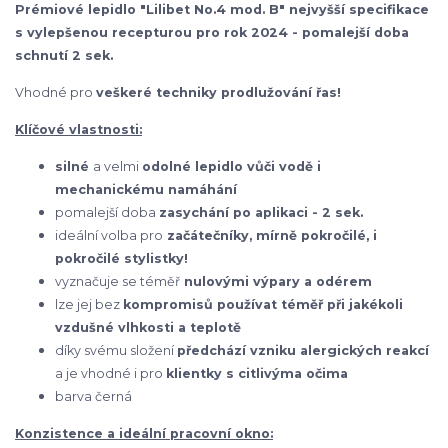
Prémiové lepidlo "Lilibet No.4 mod. B" nejvyšší specifikace
s vylepšenou recepturou pro rok 2024 - pomalejší doba
schnutí 2 sek.
Vhodné pro
veškeré techniky prodlužování řas!
Klíčové vlastnosti:
silné
a velmi
odolné
lepidlo vůči vodě i
mechanickému namáhání
pomalejší doba
zasychání po aplikaci - 2 sek.
ideální volba pro
začátečníky, mírně pokročilé, i
pokročilé stylistky!
vyznačuje se téměř
nulovými výpary a odérem
lze jej bez
kompromisů používat téměř při jakékoli
vzdušné vlhkosti a teplotě
díky svému složení
předchází vzniku alergických reakcí
a je vhodné i pro
klientky s citlivýma očima
barva černá
Konzistence a ideální pracovní okno: