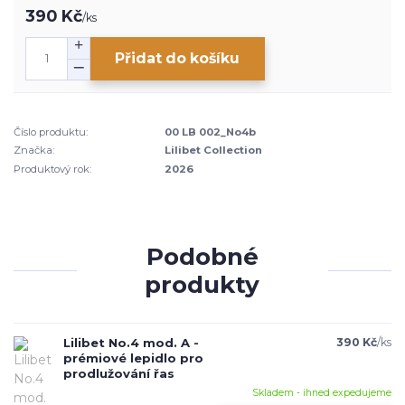
390 Kč
/
ks
Přidat do košíku
Číslo produktu:
00 LB 002_No4b
Značka:
Lilibet Collection
Produktový rok:
2026
Podobné
produkty
Lilibet No.4 mod. A -
390 Kč
/
ks
prémiové lepidlo pro
prodlužování řas
Skladem - ihned expedujeme