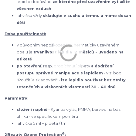
lepidlo dodáváno
ze kterého před uzavřením vytlačíte
všechen vzduch
lahvičku vždy
skladujte v suchu a temnu a mimo dosah
dětí
Doba použitelnosti:
v původním nepoškozeném, hermeticky uzavřeném
obalu je
trvanlivost lepidla 12 měsíců - uvedeno na
etiketě
po otevření,
resp. propíchnutí pipety
a dodržení
postupu správné manipulace s lepidlem
- viz. bod
"Použití a skladování" -
lze lepidlo používat bez ztráty
retenčních a viskozních vlastností 30 - 40 dnů
Parametry:
složení náplně
- Kyanoakrylát, PMMA, barvivo na bázi
uhlíku - ve specifickém poměru
lahvička 5 ml + pipeta / trn
®
2Beauty Ozone Protection
: