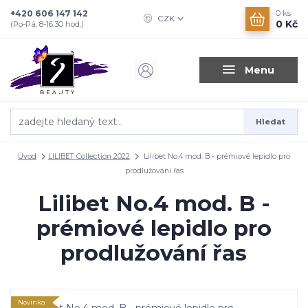
+420 606 147 142
0
ks
CZK
0 Kč
(Po-Pá, 8-16.30 hod.)
Menu
Hledat
Úvod
LILIBET Collection 2022
Lilibet No.4 mod. B - prémiové lepidlo pro
prodlužování řas
Lilibet No.4 mod. B -
prémiové lepidlo pro
prodlužování řas
Novinka