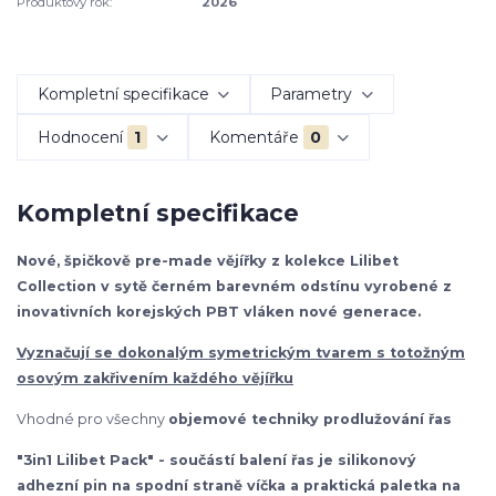
Produktový rok:
2026
Kompletní specifikace
Parametry
Hodnocení
1
Komentáře
0
Kompletní specifikace
Nové, špičkově pre-made vějířky z kolekce Lilibet
Collection v sytě černém barevném odstínu vyrobené z
inovativních korejských PBT vláken nové generace.
Vyznačují se dokonalým symetrickým tvarem s totožným
osovým zakřivením každého vějířku
Vhodné pro všechny
objemové techniky prodlužování řas
"3in1 Lilibet Pack" - součástí balení řas je silikonový
adhezní pin na spodní straně víčka a praktická paletka na