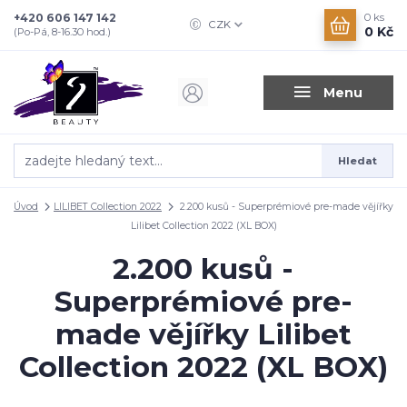
+420 606 147 142
0
ks
CZK
0 Kč
(Po-Pá, 8-16.30 hod.)
Menu
Hledat
Úvod
LILIBET Collection 2022
2.200 kusů - Superprémiové pre-made vějířky
Lilibet Collection 2022 (XL BOX)
2.200 kusů -
Superprémiové pre-
made vějířky Lilibet
Collection 2022 (XL BOX)