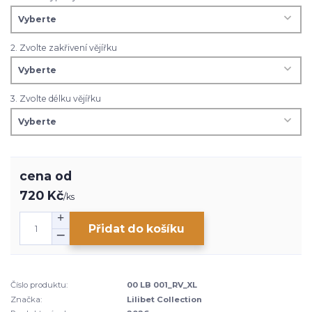
2. Zvolte zakřivení vějířku
3. Zvolte délku vějířku
cena od
720 Kč
/
ks
Přidat do košíku
Číslo produktu:
00 LB 001_RV_XL
Značka:
Lilibet Collection