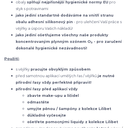
obaly
splňují nejpřísnější hygienické normy EU
pro
styk s potravinami
jako jediní standartně dodáváme na vnitří stranu
obalu adhesní silikonový pin
- pro ulehčení Vaší práce s
vějířky a úsporu Vašich nákladů!
jako jediní ošetřujeme všechny naše produkty
koncentrovaným plynným ozónem O
- pro zaručení
3
dokonalé hygienické nezávadnosti!
Použití:
s vějířky
pracujte obvyklým způsobem
před samotnou aplikací umělých řas / vějířků
je nutné
přírodní řasy vždy perfektně připravit!
přírodní řasy před aplikací vždy
zbavte make-upu a líčidel
odmastěte
umyjte pěnou / šampóny z kolekce Lilibet
důkladně vyčesejte
ošetřete pomocnými liquidy z kolekce Lilibet