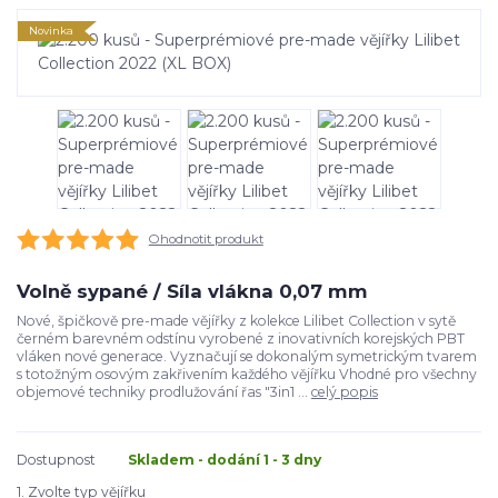
Novinka
Ohodnotit produkt
Volně sypané / Síla vlákna 0,07 mm
Nové, špičkově pre-made vějířky z kolekce Lilibet Collection v sytě
černém barevném odstínu vyrobené z inovativních korejských PBT
vláken nové generace. Vyznačují se dokonalým symetrickým tvarem
s totožným osovým zakřivením každého vějířku Vhodné pro všechny
objemové techniky prodlužování řas "3in1 ...
celý popis
Dostupnost
Skladem - dodání 1 - 3 dny
1. Zvolte typ vějířku