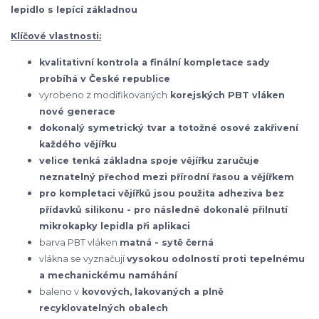
lepidlo s lepící základnou
Klíčové vlastnosti:
kvalitativní kontrola a finální kompletace sady
probíhá v České republice
vyrobeno z modifikovaných
korejských
PBT vláken
nové generace
dokonalý symetrický tvar a totožné osové zakřivení
každého vějířku
velice tenká základna spoje vějířku zaručuje
neznatelný přechod mezi přírodní řasou a vějířkem
pro kompletaci vějířků jsou použita adheziva bez
přídavků silikonu - pro následné dokonalé přilnutí
mikrokapky lepidla při aplikaci
barva PBT vláken
matná - sytě černá
vlákna se vyznačují
vysokou odolností proti tepelnému
a mechanickému namáhání
baleno v
kovových, lakovaných a plně
recyklovatelných obalech