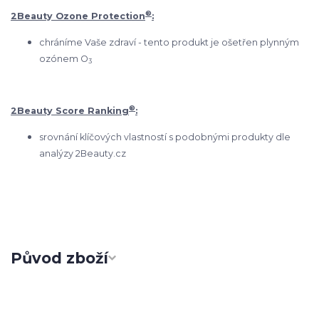
®
2Beauty Ozone Protection
:
chráníme Vaše zdraví - tento produkt je ošetřen plynným
ozónem O
3
®
2Beauty Score Ranking
:
srovnání klíčových vlastností s podobnými produkty dle
analýzy 2Beauty.cz
Původ zboží