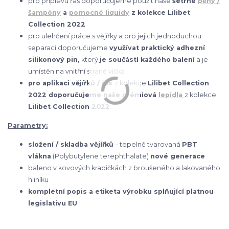
pro přípravu řas doporučujeme použít naše
šetrné
pěny /
šampóny
a
pomocné liquidy
z kolekce Lilibet
Collection 2022
pro ulehčení práce s vějířky a pro jejich jednoduchou
separaci doporučujeme
využívat praktický adhezní
silikonový pin,
který
je součástí každého balení
a je
umístěn na vnitřní straně víčka
pro aplikaci vějířků / řas
z kolekce
Lilibet Collection
2022 doporučujeme naše prémiová
lepidla
z kolekce
Lilibet Collection 2022
Parametry:
složení / skladba vějířků
- tepelně tvarovaná
PBT
vlákna
(Polybutylene terephthalate)
nové generace
baleno v kovových krabičkách z broušeného a lakovaného
hliníku
kompletní popis a etiketa výrobku splňující platnou
legislativu EU