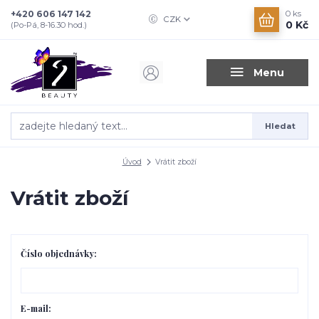
+420 606 147 142
0
ks
CZK
0 Kč
(Po-Pá, 8-16.30 hod.)
Menu
Hledat
Úvod
Vrátit zboží
Vrátit zboží
Číslo objednávky:
E-mail: