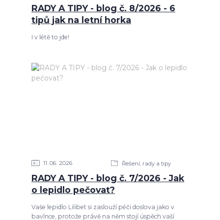
RADY A TIPY - blog č. 8/2026 - 6
tipů jak na letní horka
I v létě to jde!
11
06
2026
Řešení, rady a tipy
RADY A TIPY - blog č. 7/2026 - Jak
o lepidlo pečovat?
Vaše lepidlo Lilibet si zaslouží péči doslova jako v
bavlnce, protože právě na něm stojí úspěch vaší