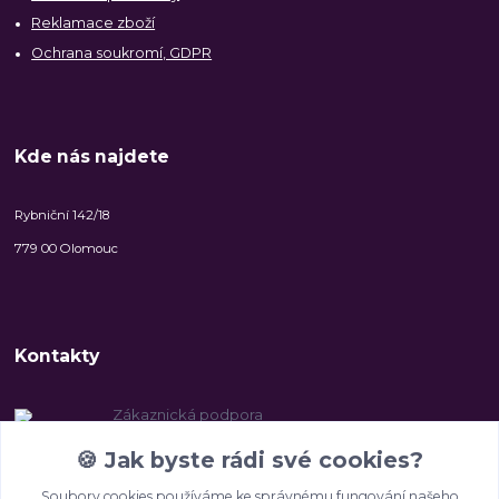
Reklamace zboží
Ochrana soukromí, GDPR
Kde nás najdete
Rybniční 142/18
779 00 Olomouc
Kontakty
Zákaznická podpora
+420 606 147 142
🍪
Jak byste rádi své cookies?
(Po-Pá, 8-16.30 hod.)
Soubory cookies používáme ke správnému fungování našeho