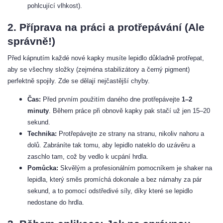
pohlcující vlhkost).
2. Příprava na práci a protřepávání (Ale
správně!)
Před kápnutím každé nové kapky musíte lepidlo důkladně protřepat,
aby se všechny složky (zejména stabilizátory a černý pigment)
perfektně spojily. Zde se dělají nejčastější chyby.
Čas:
Před prvním použitím daného dne protřepávejte
1–2
minuty
. Během práce při obnově kapky pak stačí už jen 15–20
sekund.
Technika:
Protřepávejte ze strany na stranu, nikoliv nahoru a
dolů. Zabráníte tak tomu, aby lepidlo nateklo do uzávěru a
zaschlo tam, což by vedlo k ucpání hrdla.
Pomůcka:
Skvělým a profesionálním pomocníkem je shaker na
lepidla, který směs promíchá dokonale a bez námahy za pár
sekund, a to pomocí odstředivé síly, díky které se lepidlo
nedostane do hrdla.