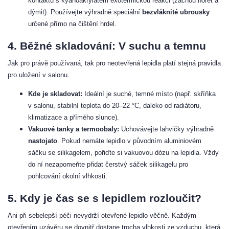
kontaktu s kyanoakrylátem exotermickou reakci (začnou hořet a
dýmit). Používejte výhradně speciální
bezvláknité ubrousky
určené přímo na čištění hrdel.
4. Běžné skladování: V suchu a temnu
Jak pro právě používaná, tak pro neotevřená lepidla platí stejná pravidla
pro uložení v salonu.
Kde je skladovat:
Ideální je suché, temné místo (např. skříňka
v salonu, stabilní teplota do 20–22 °C, daleko od radiátoru,
klimatizace a přímého slunce).
Vakuové tanky a termoobaly:
Uchovávejte lahvičky výhradně
nastojato
. Pokud nemáte lepidlo v původním aluminiovém
sáčku se silikagelem, pořiďte si vakuovou dózu na lepidla. Vždy
do ní nezapomeňte přidat čerstvý sáček silikagelu pro
pohlcování okolní vlhkosti.
5. Kdy je čas se s lepidlem rozloučit?
Ani při sebelepší péči nevydrží otevřené lepidlo věčně. Každým
otevřením uzávěru se dovnitř dostane trocha vlhkosti ze vzduchu, která