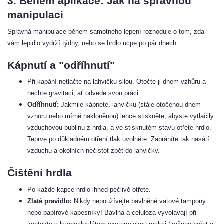
3. Během aplikace: Jak na správnou
manipulaci
Správná manipulace během samotného lepení rozhoduje o tom, zda
vám lepidlo vydrží týdny, nebo se hrdlo ucpe po pár dnech.
Kápnutí a "odříhnutí"
Při kapání netlačte na lahvičku silou. Otočte ji dnem vzhůru a
nechte gravitaci, ať odvede svou práci.
Odříhnutí:
Jakmile kápnete, lahvičku (stále otočenou dnem
vzhůru nebo mírně nakloněnou) lehce stiskněte, abyste vytlačily
vzduchovou bublinu z hrdla, a ve stisknutém stavu otřete hrdlo.
Teprve po důkladném otření tlak uvolněte. Zabráníte tak nasátí
vzduchu a okolních nečistot zpět do lahvičky.
Čištění hrdla
Po každé kapce hrdlo ihned pečlivě otřete.
Zlaté pravidlo:
Nikdy nepoužívejte bavlněné vatové tampony
nebo papírové kapesníky! Bavlna a celulóza vyvolávají při