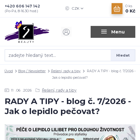
+420 606 147 142
0
ks
CZK
0 Kč
(Po-Pá, 8-16.30 hod.)
Menu
Hledat
Úvod
Blog / Newsletter
Řešení, rady a tipy
RADY A TIPY - blog č. 7/2026 -
Jak o lepidlo pečovat?
Řešení, rady a tipy
11
06
2026
RADY A TIPY - blog č. 7/2026 -
Jak o lepidlo pečovat?