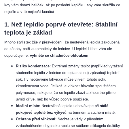
kdy vám dorazí balíček, až po poslední kapičku, aby vám sloužila co
nejdéle a v té nejlepší kondici.
1. Než lepidlo poprvé otevřete: Stabilní
teplota je základ
Mnoho stylistek žije v přesvědčení, že neotevřená lepidla zakoupená
do zásoby patří automaticky do lednice. U lepidel Lilibet vám ale
doporučujeme:
vyhněte se chladničce obloukem
.
Riziko kondenzace:
Extrémní změny teplot (například vytažení
studeného lepidla z lednice do tepla salonu) způsobují teplotní
šok. I v neotevřené lahvičce může vlivem tohoto šoku
zkondenzovat voda. Jelikož je vlhkost hlavním spouštěčem
polymerace, riskujete, že se lepidlo zkazí a zhoustne přímo
uvnitř dříve, než ho vůbec poprvé použijete.
Ideální místo:
Neotevřená lepidla uchovávejte při
stálé
pokojové teplotě bez výkyvů
na temném a suchém místě.
Ochrana před vlhkostí:
Nechte je vždy v původním
vzduchotěsném doypacku spolu se sáčkem silikagelu (kuličky