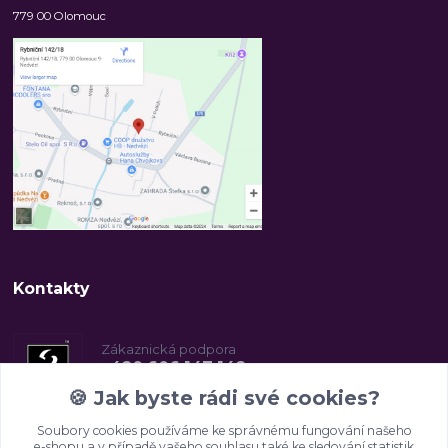
779 00 Olomouc
Kontakty
Zákaznická podpora
+420 606 147 142
(Po-Pá, 8-16.30 hod.)
🍪
Jak byste rádi své cookies?
Soubory cookies používáme ke správnému fungování našeho
info@2beauty.cz
e-shopu a v případě vašeho souhlasu také ke sledování statistik