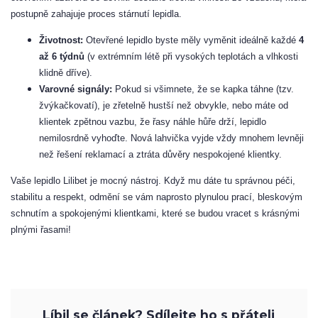
postupně zahajuje proces stárnutí lepidla.
Životnost:
Otevřené lepidlo byste měly vyměnit ideálně každé
4
až 6 týdnů
(v extrémním létě při vysokých teplotách a vlhkosti
klidně dříve).
Varovné signály:
Pokud si všimnete, že se kapka táhne (tzv.
žvýkačkovatí), je zřetelně hustší než obvykle, nebo máte od
klientek zpětnou vazbu, že řasy náhle hůře drží, lepidlo
nemilosrdně vyhoďte. Nová lahvička vyjde vždy mnohem levněji
než řešení reklamací a ztráta důvěry nespokojené klientky.
Vaše lepidlo Lilibet je mocný nástroj. Když mu dáte tu správnou péči,
stabilitu a respekt, odmění se vám naprosto plynulou prací, bleskovým
schnutím a spokojenými klientkami, které se budou vracet s krásnými
plnými řasami!
Líbil se článek? Sdílejte ho s přáteli