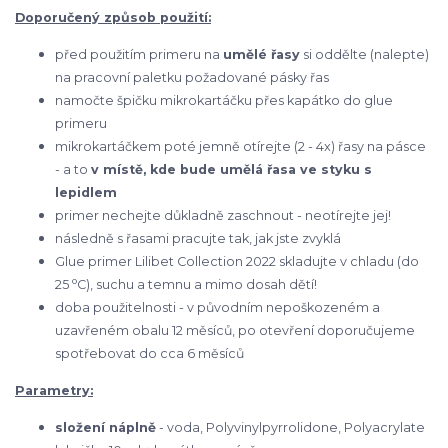
Doporučený způsob použití:
před použitím primeru na
umělé řasy
si oddělte (nalepte)
na pracovní paletku požadované pásky řas
namočte špičku mikrokartáčku přes kapátko do glue
primeru
mikrokartáčkem poté jemně otírejte (2 - 4x) řasy na pásce
- a to
v místě, kde bude umělá řasa ve styku s
lepidlem
primer nechejte důkladně zaschnout - neotírejte jej!
následně s řasami pracujte tak, jak jste zvyklá
Glue primer Lilibet Collection 2022 skladujte v chladu (do
o
25
C), suchu a temnu a mimo dosah dětí!
doba použitelnosti - v původním nepoškozeném a
uzavřeném obalu 12 měsíců, po otevření
doporučujeme
spotřebovat do cca 6 měsíců
Parametry:
složení náplně
- voda, Polyvinylpyrrolidone, Polyacrylate