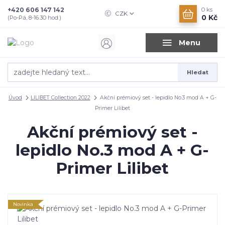
+420 606 147 142
0
ks
CZK
0 Kč
(Po-Pá, 8-16.30 hod.)
Menu
Hledat
Úvod
LILIBET Collection 2022
Akční prémiový set - lepidlo No.3 mod A + G-
Primer Lilibet
Akční prémiový set -
lepidlo No.3 mod A + G-
Primer Lilibet
Novinka