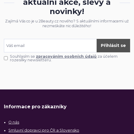
aktuální akce, slevy a
novinky!
Zajímá Vás co je u 2Beauty.cz nového? S aktuálními informacemi už
nezmeškáte nic důležitého!
Přihlásit se
Souhlasím se
zpracováním osobních údajů
za účelem
rozesílky newsletteru.
Informace pro zákazníky
O nás
Smluvní dopravci pro ČR a Slovensko