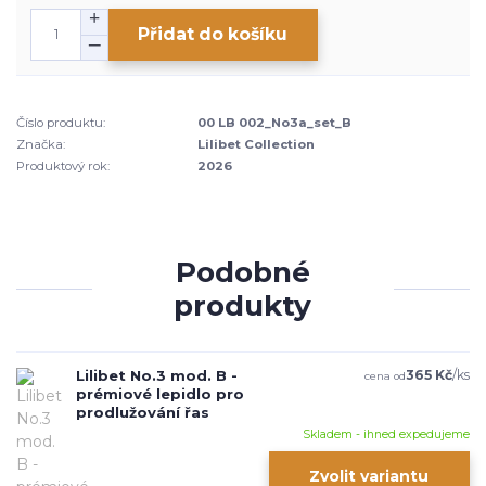
Přidat do košíku
Číslo produktu:
00 LB 002_No3a_set_B
Značka:
Lilibet Collection
Produktový rok:
2026
Podobné
produkty
Lilibet No.3 mod. B -
365 Kč
/
ks
cena od
prémiové lepidlo pro
prodlužování řas
Skladem - ihned expedujeme
Zvolit variantu