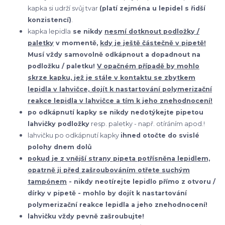
kapka si udrží svůj tvar
(platí zejména u lepidel s řidší
konzistencí)
.
kapka lepidla
se nikdy
nesmí dotknout podložky /
paletky
v momentě,
kdy je ještě částečně v pipetě!
Musí vždy samovolně odkápnout a dopadnout na
podložku / paletku!
V opačném případě by mohlo
skrze kapku, jež je stále v kontaktu se zbytkem
lepidla v lahvičce, dojít k nastartování polymerizační
reakce lepidla v lahvičce a tím k jeho znehodnocení!
po odkápnutí kapky se nikdy nedotýkejte pipetou
lahvičky podložky
resp. paletky - např. otíráním apod.!
lahvičku po odkápnutí kapky
ihned otočte do svislé
polohy dnem dolů
pokud je z vnější strany pipeta potřísněna lepidlem,
opatrně ji před zašroubováním otřete suchým
tampónem
- nikdy neotírejte lepidlo přímo z otvoru /
dírky v pipetě - mohlo by dojít k nastartování
polymerizační reakce lepidla a jeho znehodnocení!
lahvičku vždy pevně zašroubujte!