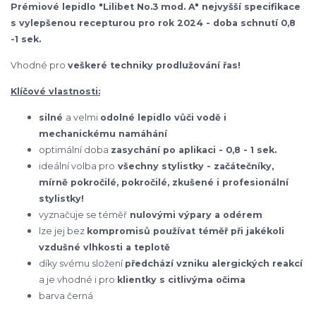
Prémiové lepidlo "Lilibet No.3 mod. A" nejvyšší specifikace
s vylepšenou recepturou pro rok 2024 - doba schnutí 0,8
-1 sek.
Vhodné pro
veškeré techniky prodlužování řas!
Klíčové vlastnosti:
silné
a velmi
odolné
lepidlo vůči vodě i
mechanickému namáhání
optimální doba
zasychání po aplikaci - 0,8 - 1 sek.
ideální volba pro
všechny stylistky - začátečníky,
mírně pokročilé, pokročilé, zkušené i profesionální
stylistky!
vyznačuje se téměř
nulovými výpary a odérem
lze jej bez
kompromisů používat téměř při jakékoli
vzdušné vlhkosti a teplotě
díky svému složení
předchází vzniku alergických reakcí
a je vhodné i pro
klientky s citlivýma očima
barva černá