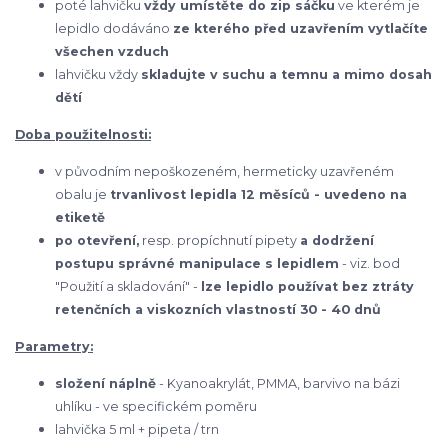
poté lahvičku
vždy umístěte do zip sáčku
ve kterém je
lepidlo dodáváno
ze kterého před uzavřením vytlačíte
všechen vzduch
lahvičku vždy
skladujte v suchu a temnu a mimo dosah
dětí
Doba použitelnosti:
v původním nepoškozeném, hermeticky uzavřeném
obalu je
trvanlivost lepidla 12 měsíců - uvedeno na
etiketě
po otevření,
resp. propíchnutí pipety
a dodržení
postupu správné manipulace s lepidlem
- viz. bod
"Použití a skladování" -
lze lepidlo používat bez ztráty
retenčních a viskozních vlastností 30 - 40 dnů
Parametry:
složení náplně
- Kyanoakrylát, PMMA, barvivo na bázi
uhlíku - ve specifickém poměru
lahvička 5 ml + pipeta / trn