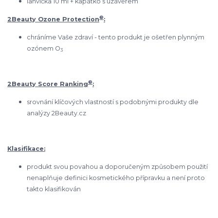
lahvička 10 ml + kapátko s uzávěrem
®
2Beauty Ozone Protection
:
chráníme Vaše zdraví - tento produkt je ošetřen plynným
ozónem O
3
®
2Beauty Score Ranking
:
srovnání klíčových vlastností s podobnými produkty dle
analýzy 2Beauty.cz
Klasifikace:
produkt svou povahou a doporučeným způsobem použití
nenaplňuje definici kosmetického přípravku a není proto
takto klasifikován