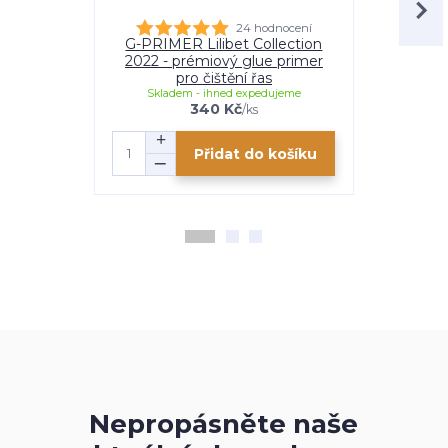
24 hodnocení
G-PRIMER Lilibet Collection
S-BONDER
2022 - prémiový glue primer
2022 - 
pro čištění řas
uryc
Skladem - ihned expedujeme
Skladem
340 Kč
/
ks
Přidat do košíku
Nepropásněte naše