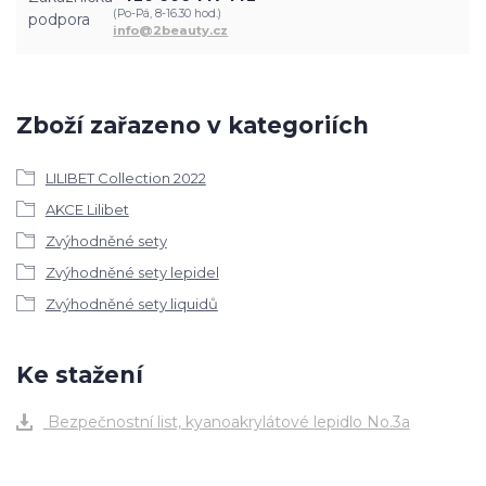
(Po-Pá, 8-16.30 hod.)
info@2beauty.cz
Zboží zařazeno v kategoriích
LILIBET Collection 2022
AKCE Lilibet
Zvýhodněné sety
Zvýhodněné sety lepidel
Zvýhodněné sety liquidů
Ke stažení
Bezpečnostní list, kyanoakrylátové lepidlo No.3a