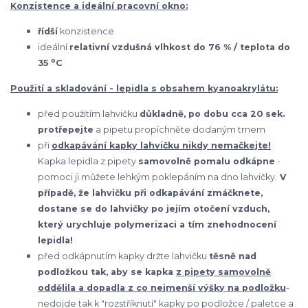
Konzistence a ideální pracovní okno:
řídší
konzistence
ideální
relativní vzdušná vlhkost do 76 % / teplota do
o
35
C
Použití a skladování -
lepidla s obsahem kyanoakrylátu
:
před použitím lahvičku
důkladně, po dobu cca 20 sek.
protřepejte
a pipetu propíchněte dodaným trnem
při
odkapávání kapky lahvičku nikdy nemačkejte!
Kapka lepidla z pipety
samovolně pomalu odkápne
-
pomoci ji můžete lehkým poklepáním na dno lahvičky.
V
případě, že lahvičku při odkapávání zmáčknete,
dostane se do lahvičky po jejím otočení vzduch,
který urychluje polymerizaci a tím znehodnocení
lepidla!
před odkápnutím kapky držte lahvičku
těsně nad
podložkou tak, aby se kapka
z pipety samovolně
oddělila a dopadla z co nejmenší výšky na podložku
-
nedojde tak k "rozstříknutí" kapky po podložce / paletce a