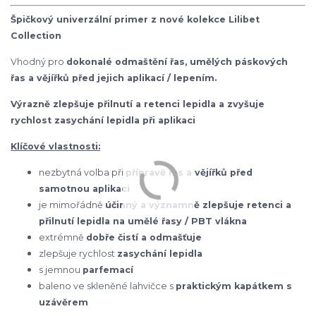
Špičkový univerzální primer z nové kolekce Lilibet
Collection
Vhodný pro
dokonalé odmaštění řas, umělých páskových
řas a vějířků před jejich aplikací / lepením.
Výrazně zlepšuje přilnutí a retenci lepidla a zvyšuje
rychlost zasychání lepidla při aplikaci
Klíčové vlastnosti:
nezbytná volba při
přípravě řas a vějířků před
samotnou aplikací
je mimořádně
účinný a významně zlepšuje retenci a
přilnutí lepidla na umělé řasy / PBT vlákna
extrémně
dobře čistí a odmašťuje
zlepšuje rychlost
zasychání lepidla
s jemnou
parfemací
baleno ve skleněné lahvičce s
praktickým kapátkem s
uzávěrem