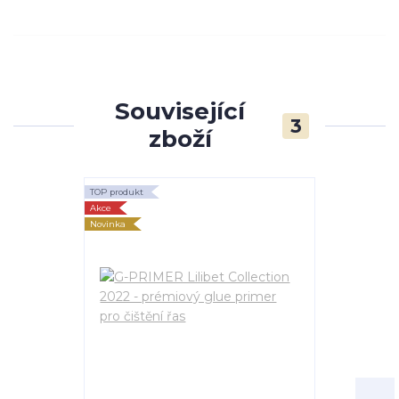
Související
3
zboží
TOP produkt
TOP produkt
Akce
Akce
Novinka
Novinka