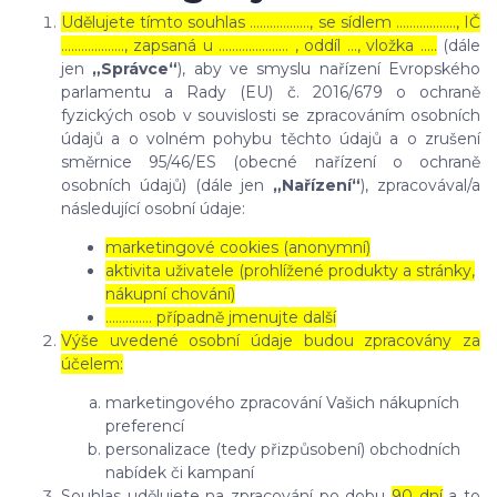
Udělujete tímto souhlas ……………..., se sídlem ………………, IČ
………………., zapsaná u ………………… , oddíl …, vložka …..
(dále
jen
„Správce“
), aby ve smyslu nařízení Evropského
parlamentu a Rady (EU) č. 2016/679 o ochraně
fyzických osob v souvislosti se zpracováním osobních
údajů a o volném pohybu těchto údajů a o zrušení
směrnice 95/46/ES (obecné nařízení o ochraně
osobních údajů) (dále jen
„Nařízení“
), zpracovával/a
následující osobní údaje:
marketingové cookies (anonymní)
aktivita uživatele (prohlížené produkty a stránky,
nákupní chování)
………….. případně jmenujte další
Výše uvedené osobní údaje budou zpracovány za
účelem:
marketingového zpracování Vašich nákupních
preferencí
personalizace (tedy přizpůsobení) obchodních
nabídek či kampaní
Souhlas udělujete na zpracování po dobu
90 dní
a to