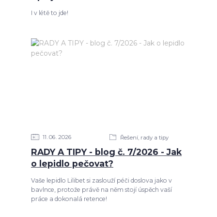
I v létě to jde!
11
06
2026
Řešení, rady a tipy
RADY A TIPY - blog č. 7/2026 - Jak
o lepidlo pečovat?
Vaše lepidlo Lilibet si zaslouží péči doslova jako v
bavlnce, protože právě na něm stojí úspěch vaší
práce a dokonalá retence!