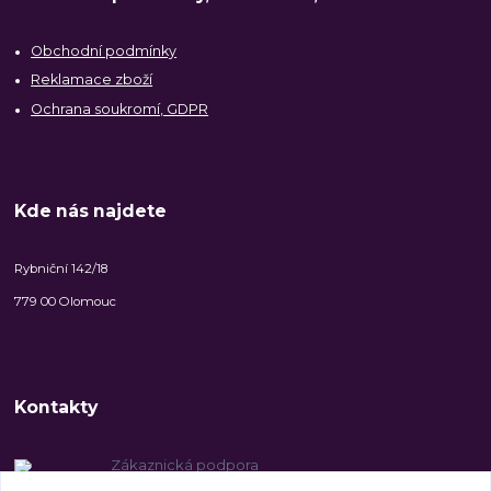
Obchodní podmínky
Reklamace zboží
Ochrana soukromí, GDPR
Kde nás najdete
Rybniční 142/18
779 00 Olomouc
Kontakty
Zákaznická podpora
+420 606 147 142