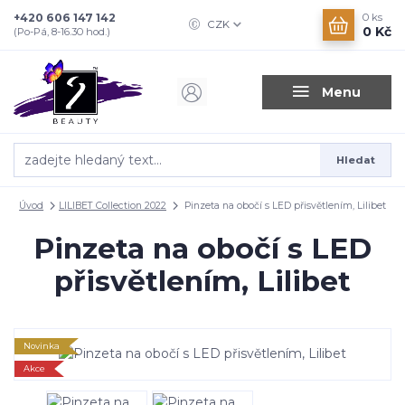
+420 606 147 142
0
ks
CZK
0 Kč
(Po-Pá, 8-16.30 hod.)
Menu
Hledat
Úvod
LILIBET Collection 2022
Pinzeta na obočí s LED přisvětlením, Lilibet
Pinzeta na obočí s LED
přisvětlením, Lilibet
Novinka
Akce