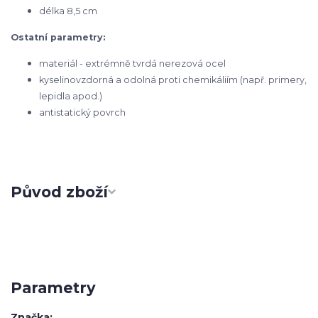
délka 8,5 cm
Ostatní parametry:
materiál - extrémně tvrdá nerezová ocel
kyselinovzdorná a odolná proti chemikáliím (např. primery,
lepidla apod.)
antistatický povrch
Původ zboží
Parametry
Značka