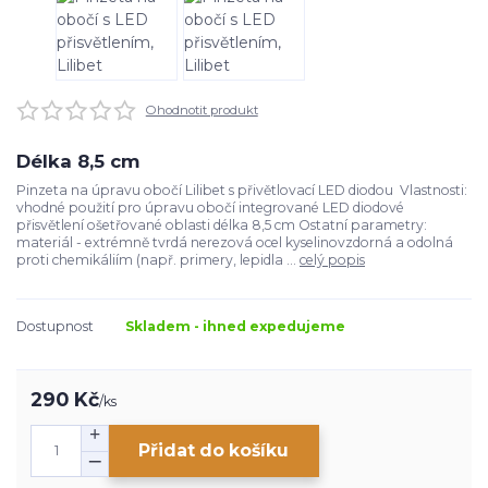
Ohodnotit produkt
Délka 8,5 cm
Pinzeta na úpravu obočí Lilibet s přivětlovací LED diodou Vlastnosti:
vhodné použití pro úpravu obočí integrované LED diodové
přisvětlení ošetřované oblasti délka 8,5 cm Ostatní parametry:
materiál - extrémně tvrdá nerezová ocel kyselinovzdorná a odolná
proti chemikáliím (např. primery, lepidla ...
celý popis
Dostupnost
Skladem - ihned expedujeme
290 Kč
/
ks
Přidat do košíku