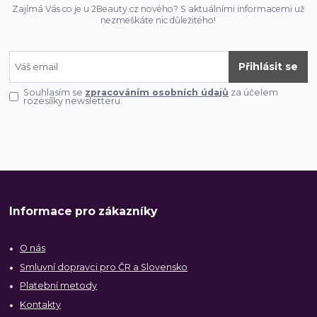
Zajímá Vás co je u 2Beauty.cz nového? S aktuálními informacemi už
nezmeškáte nic důležitého!
Přihlásit se
Souhlasím se
zpracováním osobních údajů
za účelem
rozesílky newsletteru.
Informace pro zákazníky
O nás
Smluvní dopravci pro ČR a Slovensko
Platební metody
Kontakty