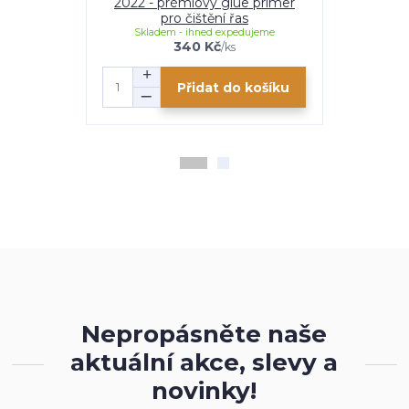
2022 - prémiový glue primer
2022 - 
pro čištění řas
uryc
Skladem - ihned expedujeme
Skladem
340 Kč
/
ks
Přidat do košíku
Nepropásněte naše
aktuální akce, slevy a
novinky!