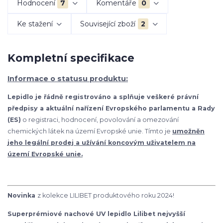
Hodnocení
7
Komentáře
0
Ke stažení
Související zboží
2
Kompletní specifikace
Informace o statusu produktu:
Lepidlo je řádně registrováno a splňuje veškeré právní
předpisy a aktuální nařízení Evropského parlamentu a Rady
(ES)
o registraci, hodnocení, povolování a omezování
chemických látek na území Evropské unie. Tímto je
umožněn
jeho legální prodej a užívání koncovým uživatelem na
území Evropské unie.
Novinka
z kolekce LILIBET produktového roku 2024!
Superprémiové nachové UV lepidlo Lilibet nejvyšší