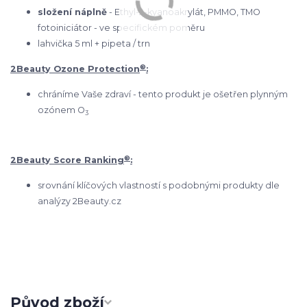
složení náplně
- Ethyl-2-kyanoakrylát, PMMO, TMO
fotoiniciátor - ve specifickém poměru
lahvička 5 ml + pipeta / trn
®
2Beauty Ozone Protection
:
chráníme Vaše zdraví - tento produkt je ošetřen plynným
ozónem O
3
®
2Beauty Score Ranking
:
srovnání klíčových vlastností s podobnými produkty dle
analýzy 2Beauty.cz
Původ zboží