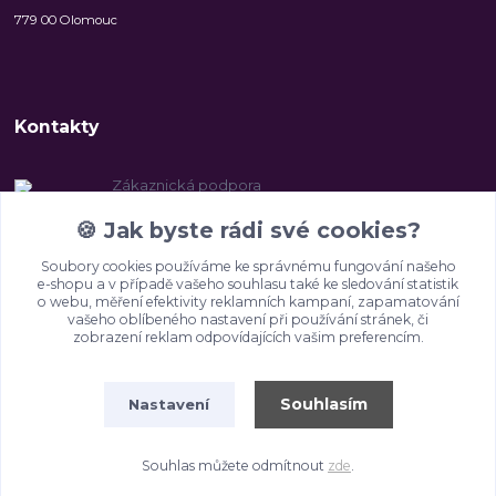
779 00 Olomouc
Kontakty
Zákaznická podpora
+420 606 147 142
🍪
Jak byste rádi své cookies?
(Po-Pá, 8-16.30 hod.)
Soubory cookies používáme ke správnému fungování našeho
info@2beauty.cz
e-shopu a v případě vašeho souhlasu také ke sledování statistik
o webu, měření efektivity reklamních kampaní, zapamatování
vašeho oblíbeného nastavení při používání stránek, či
zobrazení reklam odpovídajících vašim preferencím.
Souhlasím
Nastavení
Všechna práva vyhrazena 2Beauty.cz 2024
Souhlas můžete odmítnout
zde
.
Vytvořeno na
Eshop-rychle.cz