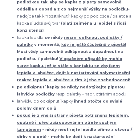
podložkou tak, aby se kapka
z pipety samovolně
oddělila a dopadla z co nejmenší výšky na podložku
-
nedojde tak k "rozstříknutí" kapky po podložce / paletce a
kapka si udrží svůj tvar
(platí zejména u lepidel s řidší
konzistencí)
.
kapka lepidla
se nikdy
nesmí dotknout podložky /
paletky
v momentě,
kdy je ještě částečně v pipetě!
Musí vždy samovolně odkápnout a dopadnout na
podložku / paletku!
V opačném případě by mohlo
skrze kapku, jež je stále v kontaktu se zbytkem
lepidla v lahvičce, dojít k nastartování polymerizační
reakce lepidla v lahvičce a tím k jeho znehodnocení!
po odkápnutí kapky se nikdy nedotýkejte pipetou
lahvičky podložky
resp. paletky - např. otíráním apod.!
lahvičku po odkápnutí kapky
ihned otočte do svislé
polohy dnem dolů
pokud je z vnější strany pipeta potřísněna lepidlem,
opatrně ji před zašroubováním otřete suchým
tampónem
- nikdy neotírejte lepidlo přímo z otvoru /
dírky v pipetě - mohlo by dojít k nastartování