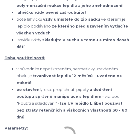
polymerizační reakce lepidla a jeho znehodnocení!
lahvičku vždy pevně zašroubujte!
poté lahvičku
vždy umístěte do zip sáčku
ve kterém je
lepidlo dodáváno
ze kterého před uzavřením vytlačíte
všechen vzduch
lahvičku vždy
skladujte v suchu a temnu a mimo dosah
dětí
Doba použitelnosti:
v původním nepoškozeném, hermeticky uzavřeném
obalu je
trvanlivost lepidla 12 měsíců - uvedeno na
etiketě
po otevření,
resp. propíchnutí pipety
a dodržení
postupu správné manipulace s lepidlem
- viz. bod
"Použití a skladování" -
lze UV lepidlo Lilibet používat
bez ztráty retenčních a viskozních vlastností 30 - 60
dnů
Parametry: