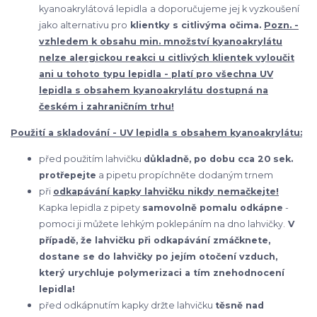
kyanoakrylátová lepidla
a doporučujeme jej k vyzkoušení
jako alternativu pro
klientky s citlivýma očima.
Pozn. -
vzhledem k obsahu min. množství kyanoakrylátu
nelze alergickou reakci u citlivých klientek vyloučit
ani u tohoto typu lepidla - platí pro všechna UV
lepidla s obsahem kyanoakrylátu dostupná na
českém i zahraničním trhu!
Použití a skladování - UV
lepidla s obsahem kyanoakrylátu
:
před použitím lahvičku
důkladně, po dobu cca 20 sek.
protřepejte
a pipetu propíchněte dodaným trnem
při
odkapávání kapky lahvičku nikdy nemačkejte!
Kapka lepidla z pipety
samovolně pomalu odkápne
-
pomoci ji můžete lehkým poklepáním na dno lahvičky.
V
případě, že lahvičku při odkapávání zmáčknete,
dostane se do lahvičky po jejím otočení vzduch,
který urychluje polymerizaci a tím znehodnocení
lepidla!
před odkápnutím kapky držte lahvičku
těsně nad