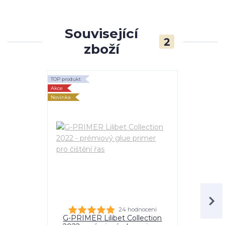
Související
2
zboží
TOP produkt
TOP produkt
Akce
Akce
Novinka
Novinka
24 hodnocení
G-PRIMER Lilibet Collection
S-BONDER