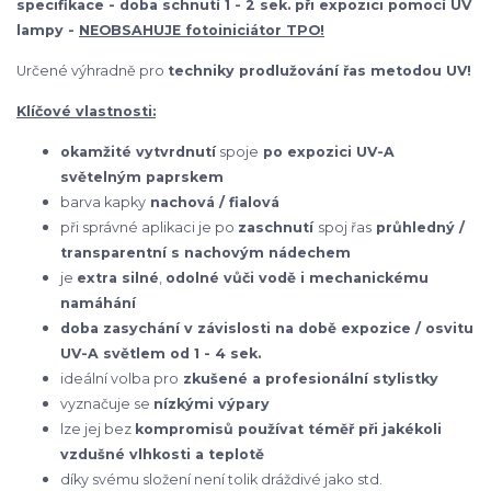
specifikace - d
oba schnutí 1 - 2 sek. při expozici pomocí UV
lampy -
NEOBSAHUJE fotoiniciátor TPO!
Určené výhradně pro
techniky prodlužování řas metodou UV!
Klíčové vlastnosti:
okamžité vytvrdnutí
spoje
po expozici UV-A
světelným paprskem
barva kapky
nachová / fialová
při správné aplikaci je po
zaschnutí
spoj řas
průhledný /
transparentní s nachovým nádechem
je
extra silné
,
odolné
vůči vodě i mechanickému
namáhání
doba zasychání v závislosti na době expozice / osvitu
UV-A světlem od 1 - 4 sek.
ideální volba pro
zkušené a profesionální stylistky
vyznačuje se
nízkými výpary
lze jej bez
kompromisů používat téměř při jakékoli
vzdušné vlhkosti a teplotě
díky svému složení není tolik dráždivé jako std.