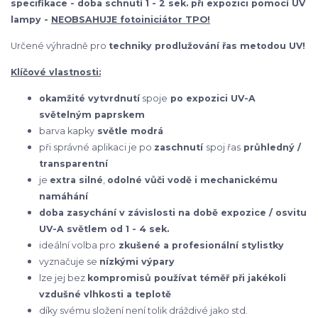
specifikace - d
oba schnutí 1 - 2 sek. při expozici pomocí UV
lampy -
NEOBSAHUJE fotoiniciátor TPO!
Určené výhradně pro
techniky prodlužování řas metodou UV!
Klíčové vlastnosti:
okamžité vytvrdnutí
spoje
po expozici UV-A
světelným paprskem
barva kapky
světle modrá
při správné aplikaci je po
zaschnutí
spoj řas
průhledný /
transparentní
je
extra silné
,
odolné
vůči vodě i mechanickému
namáhání
doba zasychání v závislosti na době expozice / osvitu
UV-A světlem od 1 - 4 sek.
ideální volba pro
zkušené a profesionální stylistky
vyznačuje se
nízkými výpary
lze jej bez
kompromisů používat téměř při jakékoli
vzdušné vlhkosti a teplotě
díky svému složení není tolik dráždivé jako std.