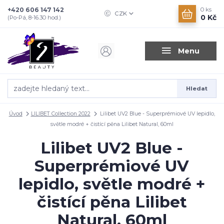
+420 606 147 142
0
ks
CZK
0 Kč
(Po-Pá, 8-16.30 hod.)
Menu
Hledat
Úvod
LILIBET Collection 2022
Lilibet UV2 Blue - Superprémiové UV lepidlo,
světle modré + čistící pěna Lilibet Natural, 60ml
Lilibet UV2 Blue -
Superprémiové UV
lepidlo, světle modré +
čistící pěna Lilibet
Natural, 60ml