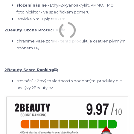
složení náplně
- Ethyl-2-kyanoakrylát, PMMO, TMO
fotoiniciátor - ve specifickém poměru
lahvička 5 ml + pipeta / trn
®
2Beauty Ozone Protection
:
chráníme Vaše zdraví - tento produkt je ošetřen plynným
ozónem O
3
®
2Beauty Score Ranking
:
srovnání klíčových vlastností s podobnými produkty dle
analýzy 2Beauty.cz