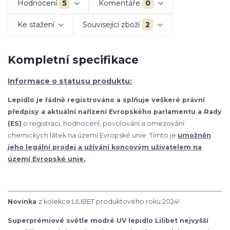
Hodnocení
5
Komentáře
0
Ke stažení
Související zboží
2
Kompletní specifikace
Informace o statusu produktu:
Lepidlo je řádně registrováno a splňuje veškeré právní
předpisy a aktuální nařízení Evropského parlamentu a Rady
(ES)
o registraci, hodnocení, povolování a omezování
chemických látek na území Evropské unie. Tímto je
umožněn
jeho legální prodej a užívání koncovým uživatelem na
území Evropské unie.
Novinka
z kolekce LILIBET produktového roku 2024!
Superprémiové světle modré UV lepidlo Lilibet nejvyšší