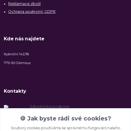
Reklamace zboží
Ochrana soukromí, GDPR
Kde nás najdete
Rybniční 142/18
779 00 Olomouc
Kontakty
Zákaznická podpora
+420 606 147 142
🍪
Jak byste rádi své cookies?
(Po-Pá, 8-16.30 hod.)
Soubory cookies používáme ke správnému fungování našeho
info@2beauty.cz