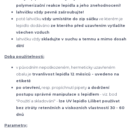
polymerizační reakce lepidla a jeho znehodnocení!
lahvičku vždy pevně zašroubujte!
poté lahvičku
vždy umístěte do zip sáčku
ve kterém je
lepidlo dodáváno
ze kterého před uzavřením vytlačíte
všechen vzduch
lahvičku vždy
skladujte v suchu a temnu a mimo dosah
dětí
Doba použitelnosti:
v původním nepoškozeném, hermeticky uzavřeném
obalu je
trvanlivost lepidla 12 měsíců - uvedeno na
etiketě
po otevření,
resp. propíchnutí pipety
a dodržení
postupu správné manipulace s lepidlem
- viz. bod
"Použití a skladování" -
lze UV lepidlo Lilibet používat
bez ztráty retenčních a viskozních vlastností 30 - 60
dnů
Parametry: