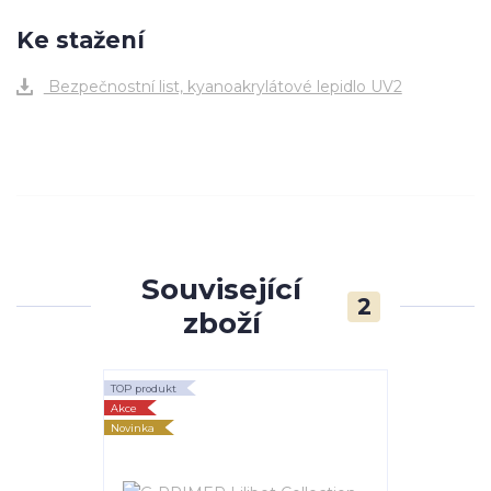
Ke stažení
Bezpečnostní list, kyanoakrylátové lepidlo UV2
Související
2
zboží
TOP produkt
TOP produkt
Akce
Akce
Novinka
Novinka