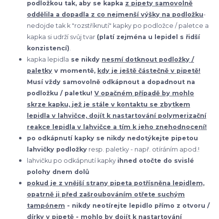
podložkou tak, aby se kapka
z pipety samovolně
oddělila a dopadla z co nejmenší výšky na podložku
-
nedojde tak k "rozstříknutí" kapky po podložce / paletce a
kapka si udrží svůj tvar
(platí zejména u lepidel s řidší
konzistencí)
.
kapka lepidla
se nikdy
nesmí dotknout podložky /
paletky
v momentě,
kdy je ještě částečně v pipetě!
Musí vždy samovolně odkápnout a dopadnout na
podložku / paletku!
V opačném případě by mohlo
skrze kapku, jež je stále v kontaktu se zbytkem
lepidla v lahvičce, dojít k nastartování polymerizační
reakce lepidla v lahvičce a tím k jeho znehodnocení!
po odkápnutí kapky se nikdy nedotýkejte pipetou
lahvičky podložky
resp. paletky - např. otíráním apod.!
lahvičku po odkápnutí kapky
ihned otočte do svislé
polohy dnem dolů
pokud je z vnější strany pipeta potřísněna lepidlem,
opatrně ji před zašroubováním otřete suchým
tampónem
- nikdy neotírejte lepidlo přímo z otvoru /
dírky v pipetě - mohlo by dojít k nastartování