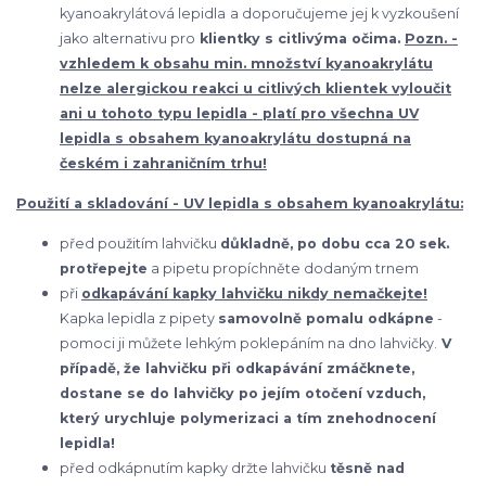
kyanoakrylátová lepidla
a doporučujeme jej k vyzkoušení
jako alternativu pro
klientky s citlivýma očima.
Pozn. -
vzhledem k obsahu min. množství kyanoakrylátu
nelze alergickou reakci u citlivých klientek vyloučit
ani u tohoto typu lepidla - platí pro všechna UV
lepidla s obsahem kyanoakrylátu dostupná na
českém i zahraničním trhu!
Použití a skladování - UV
lepidla s obsahem kyanoakrylátu
:
před použitím lahvičku
důkladně, po dobu cca 20 sek.
protřepejte
a pipetu propíchněte dodaným trnem
při
odkapávání kapky lahvičku nikdy nemačkejte!
Kapka lepidla z pipety
samovolně pomalu odkápne
-
pomoci ji můžete lehkým poklepáním na dno lahvičky.
V
případě, že lahvičku při odkapávání zmáčknete,
dostane se do lahvičky po jejím otočení vzduch,
který urychluje polymerizaci a tím znehodnocení
lepidla!
před odkápnutím kapky držte lahvičku
těsně nad