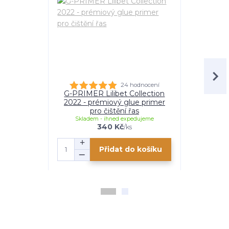
24 hodnocení
G-PRIMER Lilibet Collection
S-BONDER
2022 - prémiový glue primer
2022 - 
pro čištění řas
uryc
Skladem - ihned expedujeme
Skladem
340 Kč
/
ks
Přidat do košíku