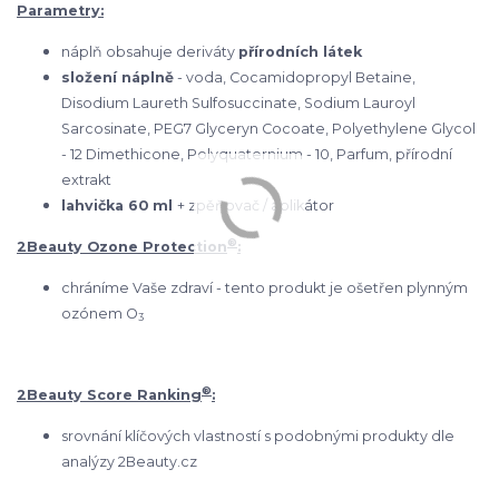
Parametry:
náplň obsahuje deriváty
přírodních látek
složení náplně
- voda, Cocamidopropyl Betaine,
Disodium Laureth Sulfosuccinate, Sodium Lauroyl
Sarcosinate, PEG7 Glyceryn Cocoate, Polyethylene Glycol
- 12 Dimethicone, Polyquaternium - 10, Parfum, přírodní
extrakt
lahvička 60 ml
+ zpěňovač / aplikátor
®
2Beauty Ozone Protection
:
chráníme Vaše zdraví - tento produkt je ošetřen plynným
ozónem O
3
®
2Beauty Score Ranking
:
srovnání klíčových vlastností s podobnými produkty dle
analýzy 2Beauty.cz