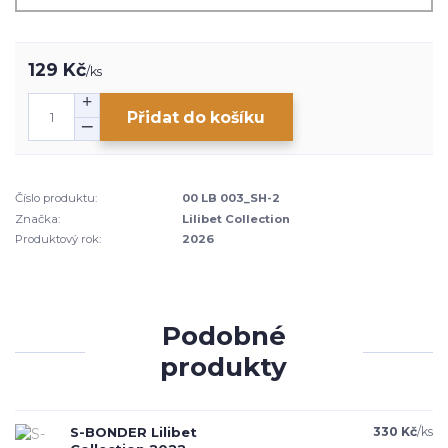
129 Kč
/
ks
Přidat do košíku
Číslo produktu:
00 LB 003_SH-2
Značka:
Lilibet Collection
Produktový rok:
2026
Podobné
produkty
S-BONDER Lilibet
330 Kč
/
ks