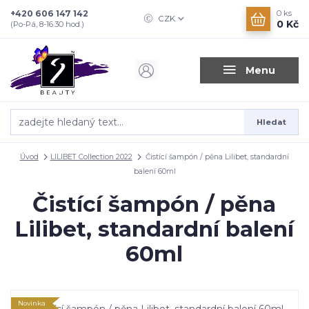
+420 606 147 142
0
ks
CZK
0 Kč
(Po-Pá, 8-16.30 hod.)
Menu
Hledat
Úvod
LILIBET Collection 2022
Čistící šampón / pěna Lilibet, standardní
balení 60ml
Čistící šampón / pěna
Lilibet, standardní balení
60ml
Novinka