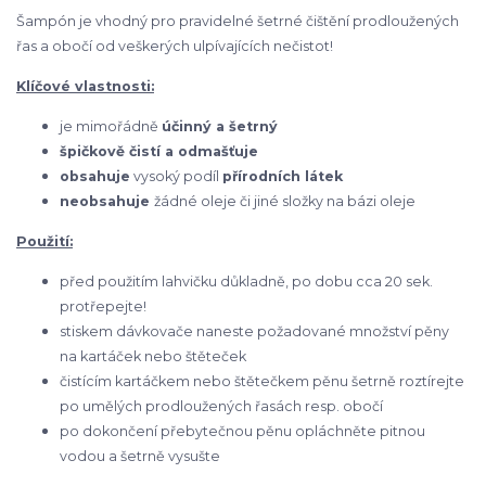
Šampón je vhodný pro pravidelné šetrné čištění prodloužených
řas a obočí od veškerých ulpívajících nečistot!
Klíčové vlastnosti:
je mimořádně
účinný a šetrný
špičkově čistí a odmašťuje
obsahuje
vysoký podíl
přírodních látek
neobsahuje
žádné oleje či jiné složky na bázi oleje
Použití:
před použitím lahvičku důkladně, po dobu cca 20 sek.
protřepejte!
stiskem dávkovače naneste požadované množství pěny
na kartáček nebo štěteček
čistícím kartáčkem nebo štětečkem pěnu šetrně roztírejte
po umělých prodloužených řasách resp. obočí
po dokončení přebytečnou pěnu opláchněte pitnou
vodou a šetrně vysušte