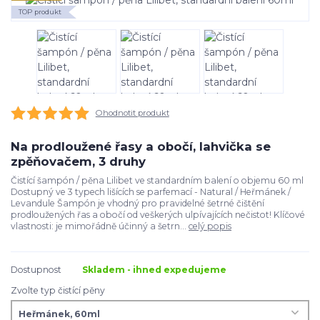
TOP produkt
Ohodnotit produkt
Na prodloužené řasy a obočí, lahvička se
zpěňovačem, 3 druhy
Čistící šampón / pěna Lilibet ve standardním balení o objemu 60 ml
Dostupný ve 3 typech lišících se parfemací - Natural / Heřmánek /
Levandule Šampón je vhodný pro pravidelné šetrné čištění
prodloužených řas a obočí od veškerých ulpívajících nečistot! Klíčové
vlastnosti: je mimořádně účinný a šetrn...
celý popis
Dostupnost
Skladem - ihned expedujeme
Zvolte typ čistící pěny