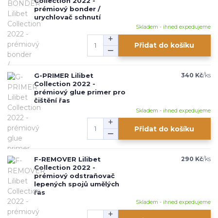
Collection 2022 -
prémiový bonder /
urychlovač schnutí
Skladem - ihned expedujeme
Přidat do košíku
G-PRIMER Lilibet
340 Kč
/
ks
Collection 2022 -
prémiový glue primer pro
čištění řas
Skladem - ihned expedujeme
Přidat do košíku
F-REMOVER Lilibet
290 Kč
/
ks
Collection 2022 -
prémiový odstraňovač
lepených spojů umělých
řas
Skladem - ihned expedujeme