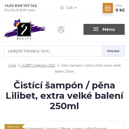
+420 606 147 142
0
ks
CZK
0 Kč
(Po-Pá, 8-16.30 hod.)
Menu
Hledat
Úvod
LILIBET Collection 2022
Čistící šampón / pěna Lilibet, extra velké
balení 250ml
Čistící šampón / pěna
Lilibet, extra velké balení
250ml
Novinka