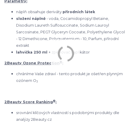
Parametry:
náplň obsahuje deriváty
přírodních látek
složení náplně
- voda, Cocamidopropyl Betaine,
Disodium Laureth Sulfosuccinate, Sodium Lauroyl
Sarcosinate, PEG7 Glyceryn Cocoate, Polyethylene Glycol
- 12 Dimethicone, Polyquaternium - 10, Parfum, přírodní
extrakt
lahvička 250 ml
+ zpěňovač / aplikátor
®
2Beauty Ozone Protection
:
chráníme Vaše zdraví - tento produkt je ošetřen plynným
ozónem O
3
®
2Beauty Score Ranking
:
srovnání klíčových vlastností s podobnými produkty dle
analýzy 2Beauty.cz