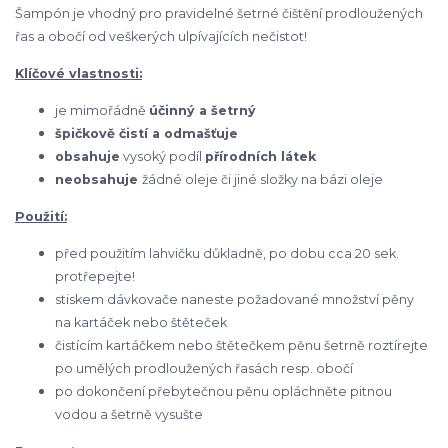
Šampón je vhodný pro pravidelné šetrné čištění prodloužených
řas a obočí od veškerých ulpívajících nečistot!
Klíčové vlastnosti:
je mimořádně
účinný a šetrný
špičkově čistí a odmašťuje
obsahuje
vysoký podíl
přírodních látek
neobsahuje
žádné oleje či jiné složky na bázi oleje
Použití:
před použitím lahvičku důkladně, po dobu cca 20 sek.
protřepejte!
stiskem dávkovače naneste požadované množství pěny
na kartáček nebo štěteček
čistícím kartáčkem nebo štětečkem pěnu šetrně roztírejte
po umělých prodloužených řasách resp. obočí
po dokončení přebytečnou pěnu opláchněte pitnou
vodou a šetrně vysušte