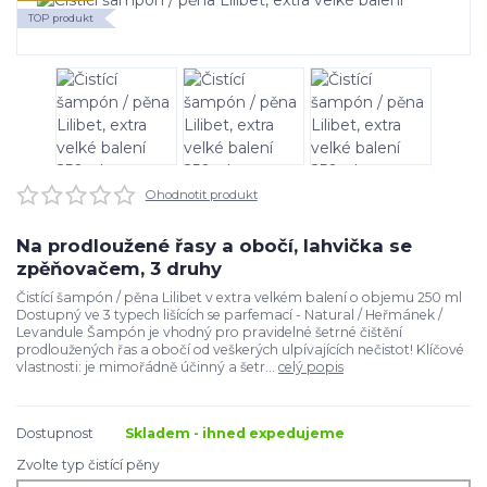
TOP produkt
Ohodnotit produkt
Na prodloužené řasy a obočí, lahvička se
zpěňovačem, 3 druhy
Čistící šampón / pěna Lilibet v extra velkém balení o objemu 250 ml
Dostupný ve 3 typech lišících se parfemací - Natural / Heřmánek /
Levandule Šampón je vhodný pro pravidelné šetrné čištění
prodloužených řas a obočí od veškerých ulpívajících nečistot! Klíčové
vlastnosti: je mimořádně účinný a šetr...
celý popis
Dostupnost
Skladem - ihned expedujeme
Zvolte typ čistící pěny