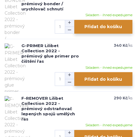
prémiový bonder /
urychlovač schnutí
Skladem - ihned expedujeme
Přidat do košíku
G-PRIMER Lilibet
340 Kč
/
ks
Collection 2022 -
prémiový glue primer pro
čištění řas
Skladem - ihned expedujeme
Přidat do košíku
F-REMOVER Lilibet
290 Kč
/
ks
Collection 2022 -
prémiový odstraňovač
lepených spojů umělých
řas
Skladem - ihned expedujeme
Přidat do košíku