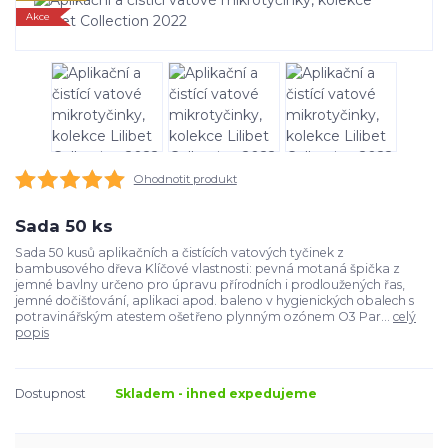
Akce
Ohodnotit produkt
Sada 50 ks
Sada 50 kusů aplikačních a čistících vatových tyčinek z
bambusového dřeva Klíčové vlastnosti: pevná motaná špička z
jemné bavlny určeno pro úpravu přírodních i prodloužených řas,
jemné dočišťování, aplikaci apod. baleno v hygienických obalech s
potravinářským atestem ošetřeno plynným ozónem O3 Par...
celý
popis
Dostupnost
Skladem - ihned expedujeme