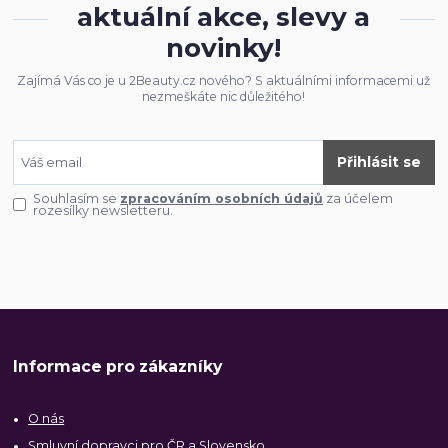
aktuální akce, slevy a
novinky!
Zajímá Vás co je u 2Beauty.cz nového? S aktuálními informacemi už
nezmeškáte nic důležitého!
Přihlásit se
Souhlasím se
zpracováním osobních údajů
za účelem
rozesílky newsletteru.
Informace pro zákazníky
O nás
Smluvní dopravci pro ČR a Slovensko