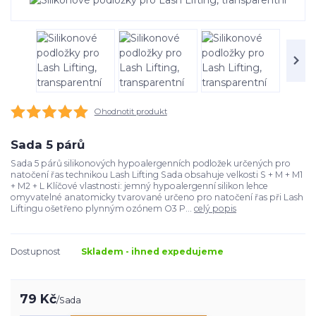
Ohodnotit produkt
Sada 5 párů
Sada 5 párů silikonových hypoalergenních podložek určených pro
natočení řas technikou Lash Lifting Sada obsahuje velkosti S + M + M1
+ M2 + L Klíčové vlastnosti: jemný hypoalergenní silikon lehce
omyvatelné anatomicky tvarované určeno pro natočení řas při Lash
Liftingu ošetřeno plynným ozónem O3 P...
celý popis
Dostupnost
Skladem - ihned expedujeme
79 Kč
/
Sada