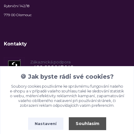
Rybniční 142/18
779 00 Olomouc
Kontakty
Zákaznická podpora
+420 606 147 142
(Po-Pá, 8-16.30 hod.)
🍪
Jak byste rádi své cookies?
Soubory cookies používáme ke správnému fungování našeho
info@2beauty.cz
e-shopu a v případě vašeho souhlasu také ke sledování statistik
o webu, měření efektivity reklamních kampaní, zapamatování
vašeho oblíbeného nastavení při používání stránek, či
zobrazení reklam odpovídajících vašim preferencím.
Souhlasím
Nastavení