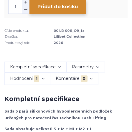
Přidat do košíku
Číslo produktu:
00 LB 006_O9_1a
Značka:
Lilibet Collection
Produktový rok:
2026
Kompletní specifikace
Parametry
Hodnocení
1
Komentáře
0
Kompletní specifikace
Sada 5 párů silikonových hypoalergenních podložek
určených pro natočení řas technikou Lash Lifting
Sada obsahuje velkosti S + M + M1 + M2 + L