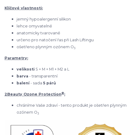
Klíčové vlastnosti:
jemný hypoalergenní silikon
lehce omyvatelné
anatomicky tvarované
určeno pro natočení řas při Lash Liftingu
ošetřeno plynným ozónem O
3
Parametry:
velikosti
S + M + M1 + M2 a L
barva
- transparentní
balení
- sada
5 párů
®
2Beauty Ozone Protection
:
chráníme Vaše zdraví - tento produkt je ošetřen plynným
ozónem O
3