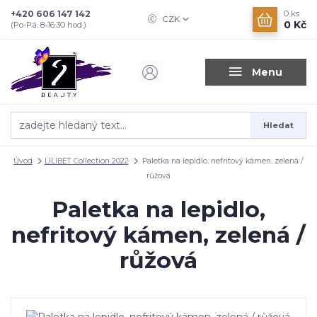
+420 606 147 142
0
ks
CZK
0 Kč
(Po-Pá, 8-16.30 hod.)
Menu
Hledat
Úvod
LILIBET Collection 2022
Paletka na lepidlo, nefritový kámen, zelená /
růžová
Paletka na lepidlo,
nefritový kámen, zelená /
růžová