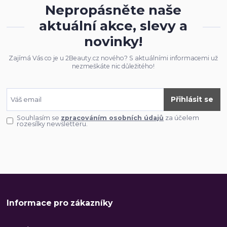
Nepropásněte naše
aktuální akce, slevy a
novinky!
Zajímá Vás co je u 2Beauty.cz nového? S aktuálními informacemi už
nezmeškáte nic důležitého!
Přihlásit se
Souhlasím se
zpracováním osobních údajů
za účelem
rozesílky newsletteru.
Informace pro zákazníky