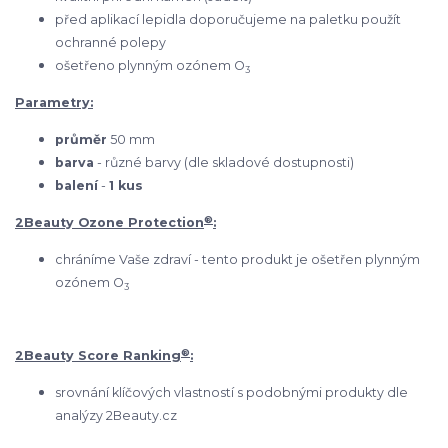
před aplikací lepidla doporučujeme na paletku použít
ochranné polepy
ošetřeno plynným ozónem O
3
Parametry:
průměr
50 mm
barva
- různé barvy (dle skladové dostupnosti)
balení
-
1 kus
®
2Beauty Ozone Protection
:
chráníme Vaše zdraví - tento produkt je ošetřen plynným
ozónem O
3
®
2Beauty Score Ranking
:
srovnání klíčových vlastností s podobnými produkty dle
analýzy 2Beauty.cz