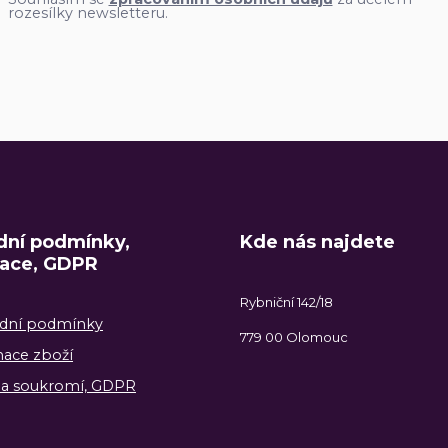
rozesílky newsletteru.
ní podmínky,
Kde nás najdete
ace, GDPR
Rybniční 142/18
dní podmínky
779 00 Olomouc
ace zboží
a soukromí, GDPR