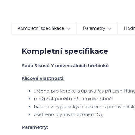
Kompletní specifikace
Parametry
Hodn
Kompletní specifikace
Sada 3 kusů Y univerzálních hřebínků
Klíčové vlastnosti:
určeno pro korekci a úpravu řas při Lash liftin
možnost použití i při laminaci obočí
baleno v hygienických obalech s potravinář
ošetřeno plynným ozónem O
3
Parametry: