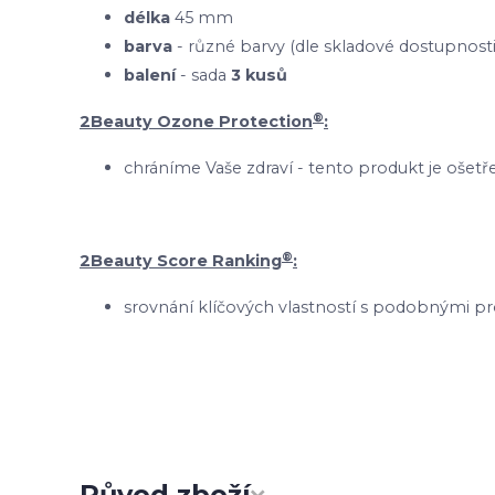
délka
45 mm
barva
- různé barvy (dle skladové dostupnosti
balení
- sada
3 kusů
®
2Beauty Ozone Protection
:
chráníme Vaše zdraví - tento produkt je oš
®
2Beauty Score Ranking
:
srovnání klíčových vlastností s podobnými pr
Původ zboží