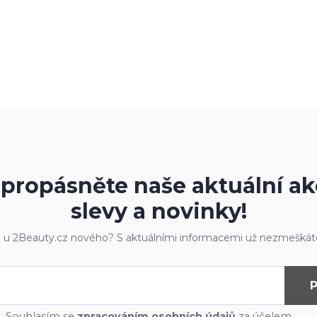
propásněte naše aktuální ak
slevy a novinky!
e u 2Beauty.cz nového? S aktuálními informacemi už nezmeškáte
P
Souhlasím se
zpracováním osobních údajů
za účelem