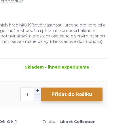
tit produkt
ních hřebínků Klíčové vlastnosti: určeno pro korekci a
ingu možnost použití i při laminaci obočí baleno v
s potravinářským atestem ošetřeno plynným ozónem
 mm barva - různé barvy (dle skladové dostupnosti)
Skladem - ihned expedujeme
Přidat do košíku
06_O9_1
Značka:
Lilibet Collection