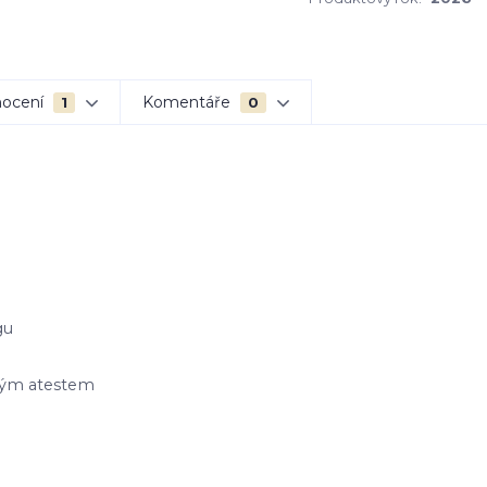
ocení
Komentáře
1
0
gu
ským atestem