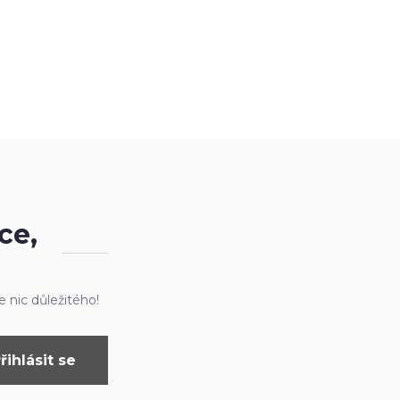
ce,
 nic důležitého!
řihlásit se