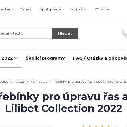
letter
O nás
Spolupráce
Kontakty
Více
Hledat
n 2022
Školící programy
FAQ / Otázky a odpově
Collection 2022
Y univerzální hřebínky pro úpravu řas a obočí, kolekce Lilib
řebínky pro úpravu řas 
Lilibet Collection 2022