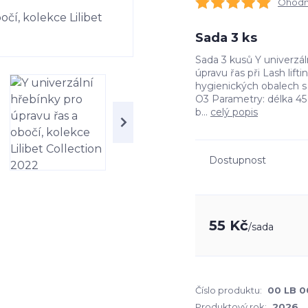
Ohodno
Sada 3 ks
Sada 3 kusů Y univerzál
úpravu řas při Lash lift
hygienických obalech 
O3 Parametry: délka 45
b...
celý popis
Dostupnost
55 Kč
/
sada
Číslo produktu:
00 LB 0
Produktový rok:
2026