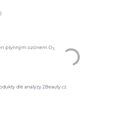
)
etřen plynným ozónem O
3
odukty dle analýzy 2Beauty.cz