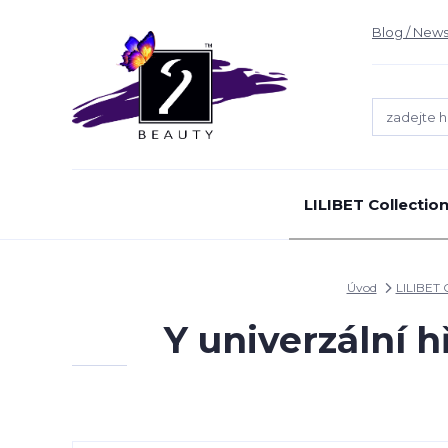
Blog / News
LILIBET Collectio
Úvod
LILIBET 
Y univerzální h