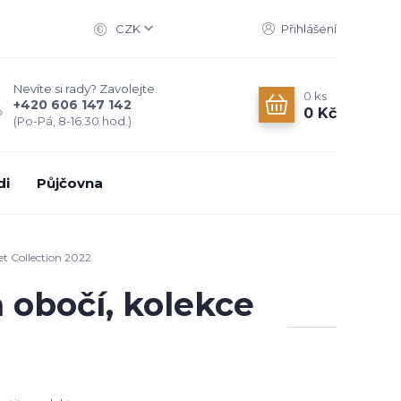
CZK
Přihlášení
Nevíte si rady? Zavolejte.
0
ks
+420 606 147 142
0 Kč
(Po-Pá, 8-16.30 hod.)
di
Půjčovna
et Collection 2022
a obočí, kolekce