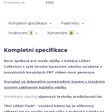
Produktový rok:
2026
Kompletní specifikace
Parametry
Hodnocení
1
Komentáře
0
Kompletní specifikace
Nové, špičkově pre-made vějířky z kolekce Lilibet
Collection v sytě černém barevném odstínu vyrobené z
inovativních korejských PBT vláken nové generace.
Vyznačují se dokonalým symetrickým tvarem s totožným
osovým zakřivením každého vějířku
Vhodné pro všechny
objemové techniky prodlužování řas
"3in1 Lilibet Pack" - součástí balení řas je silikonový
adhezní pin na spodní straně víčka a praktická paletka na