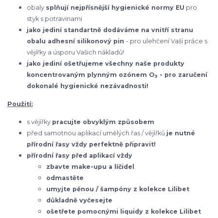
obaly
splňují nejpřísnější hygienické normy EU
pro
styk s potravinami
jako jediní standartně dodáváme na vnitří stranu
obalu adhesní silikonový pin
- pro ulehčení Vaší práce s
vějířky a úsporu Vašich nákladů!
jako jediní ošetřujeme všechny naše produkty
koncentrovaným plynným ozónem O
- pro zaručení
3
dokonalé hygienické nezávadnosti!
Použití:
s vějířky
pracujte obvyklým způsobem
před samotnou aplikací umělých řas / vějířků
je nutné
přírodní řasy vždy perfektně připravit!
přírodní řasy před aplikací vždy
zbavte make-upu a líčidel
odmastěte
umyjte pěnou / šampóny z kolekce Lilibet
důkladně vyčesejte
ošetřete pomocnými liquidy z kolekce Lilibet