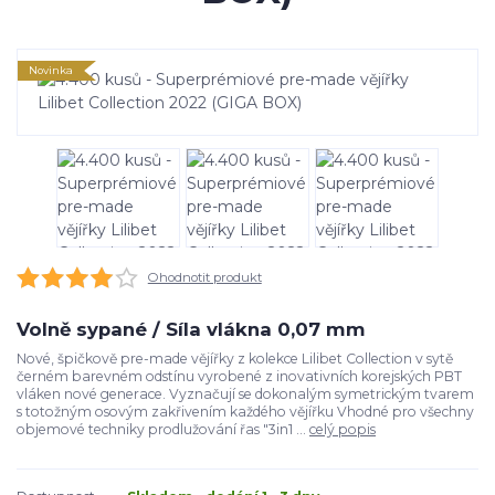
Novinka
Ohodnotit produkt
Volně sypané / Síla vlákna 0,07 mm
Nové, špičkově pre-made vějířky z kolekce Lilibet Collection v sytě
černém barevném odstínu vyrobené z inovativních korejských PBT
vláken nové generace. Vyznačují se dokonalým symetrickým tvarem
s totožným osovým zakřivením každého vějířku Vhodné pro všechny
objemové techniky prodlužování řas "3in1 ...
celý popis