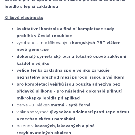
lepidlo s lepící základnou
Klíčové vlastnosti:
kvalitativní kontrola a finální kompletace sady
probíhá v České republice
vyrobeno z modifikovaných
korejských
PBT vláken
nové generace
dokonalý symetrický tvar a totožné osové zakřivení
každého vějířku
velice tenká základna spoje vějířku zaručuje
neznatelný přechod mezi přírodní řasou a vějířkem
pro kompletaci vějířků jsou použita adheziva bez
přídavků silikonu - pro následné dokonalé přilnutí
mikrokapky lepidla při aplikaci
barva PBT vláken
matná - sytě černá
vlákna se vyznačují
vysokou odolností proti tepelnému
a mechanickému namáhání
baleno v
kovových, lakovaných a plně
recyklovatelných obalech