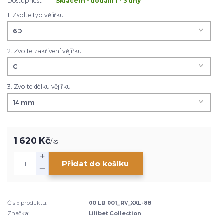
Dostupnost
Skladem - dodání 1 - 3 dny
1. Zvolte typ vějířku
2. Zvolte zakřivení vějířku
3. Zvolte délku vějířku
1 620 Kč
/
ks
Přidat do košíku
Číslo produktu:
00 LB 001_RV_XXL-88
Značka:
Lilibet Collection