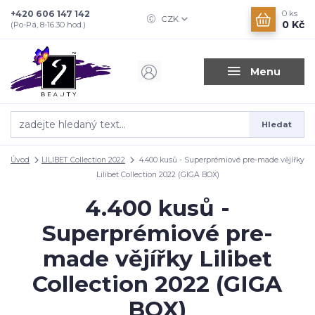
+420 606 147 142
0
ks
CZK
0 Kč
(Po-Pá, 8-16.30 hod.)
Menu
Hledat
Úvod
LILIBET Collection 2022
4.400 kusů - Superprémiové pre-made vějířky
Lilibet Collection 2022 (GIGA BOX)
4.400 kusů -
Superprémiové pre-
made vějířky Lilibet
Collection 2022 (GIGA
BOX)