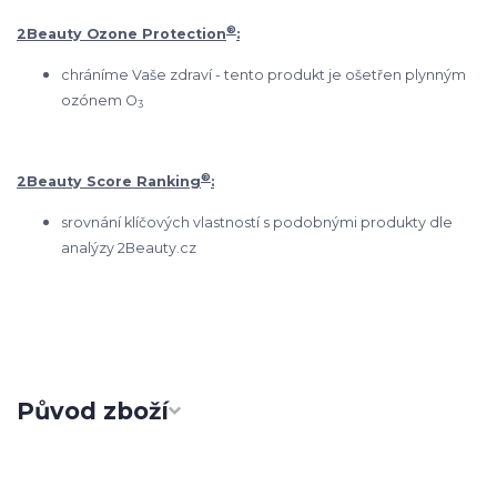
®
2Beauty Ozone Protection
:
chráníme Vaše zdraví - tento produkt je ošetřen plynným
ozónem O
3
®
2Beauty Score Ranking
:
srovnání klíčových vlastností s podobnými produkty dle
analýzy 2Beauty.cz
Původ zboží