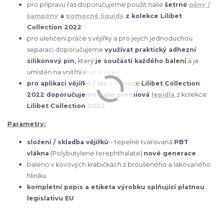
pro přípravu řas doporučujeme použít naše
šetrné
pěny /
šampóny
a
pomocné liquidy
z kolekce Lilibet
Collection 2022
pro ulehčení práce s vějířky a pro jejich jednoduchou
separaci doporučujeme
využívat praktický adhezní
silikonový pin,
který
je součástí každého balení
a je
umístěn na vnitřní straně víčka
pro aplikaci vějířků / řas
z kolekce
Lilibet Collection
2022 doporučujeme naše prémiová
lepidla
z kolekce
Lilibet Collection 2022
Parametry:
složení / skladba vějířků
- tepelně tvarovaná
PBT
vlákna
(Polybutylene terephthalate)
nové generace
baleno v kovových krabičkách z broušeného a lakovaného
hliníku
kompletní popis a etiketa výrobku splňující platnou
legislativu EU