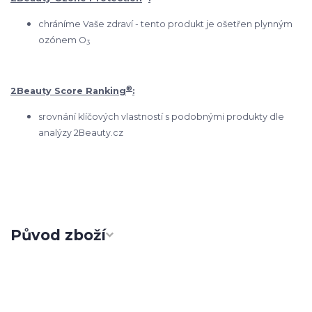
chráníme Vaše zdraví - tento produkt je ošetřen plynným
ozónem O
3
®
2Beauty Score Ranking
:
srovnání klíčových vlastností s podobnými produkty dle
analýzy 2Beauty.cz
Původ zboží