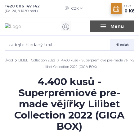
+420 606 147 142
0
ks
CZK
0 Kč
(Po-Pá, 8-16.30 hod.)
Menu
Hledat
Úvod
LILIBET Collection 2022
4.400 kusů - Superprémiové pre-made vějířky
Lilibet Collection 2022 (GIGA BOX)
4.400 kusů -
Superprémiové pre-
made vějířky Lilibet
Collection 2022 (GIGA
BOX)