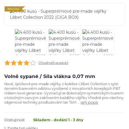
Novinka
Ohodnotit produkt
Volně sypané / Síla vlákna 0,07 mm
Nové, špičkově pre-made vějířky z kolekce Lilibet Collection v sytě
černém barevném odstínu vyrobené z inovativních korejských PBT
vláken nové generace. Vyznačují se dokonalým symetrickým tvarem
s totožným osovým zakřivením každého vějířku Vhodné pro všechny
objemové techniky prodlužování řas "3in1 ...
celý popis
Dostupnost
Skladem - dodání 1 - 3 dny
1. Zvolte typ vějířku