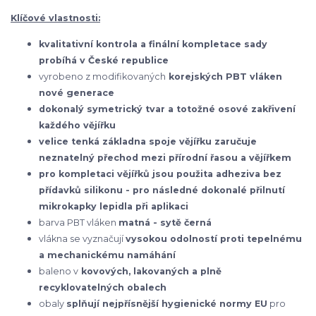
Klíčové vlastnosti:
kvalitativní kontrola a finální kompletace sady
probíhá v České republice
vyrobeno z modifikovaných
korejských
PBT vláken
nové generace
dokonalý symetrický tvar a totožné osové zakřivení
každého vějířku
velice tenká základna spoje vějířku zaručuje
neznatelný přechod mezi přírodní řasou a vějířkem
pro kompletaci vějířků jsou použita adheziva bez
přídavků silikonu - pro následné dokonalé přilnutí
mikrokapky lepidla při aplikaci
barva PBT vláken
matná - sytě černá
vlákna se vyznačují
vysokou odolností proti tepelnému
a mechanickému namáhání
baleno v
kovových, lakovaných a plně
recyklovatelných obalech
obaly
splňují nejpřísnější hygienické normy EU
pro