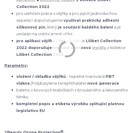
Collection 2022
pro ulehčení práce s vějířky a pro jejich jednoduchou
separaci doporučujeme
využívat praktický adhezní
silikonový pin,
který
je součástí každého balení
a je
umístěn na vnitřní straně víčka
pro aplikaci vějířků / řas
z kolekce
Lilibet Collection
2022 doporučujeme naše prémiová
lepidla
z kolekce
Lilibet Collection 2022
Parametry:
složení / skladba vějířků
- tepelně tvarovaná
PBT
vlákna
(Polybutylene terephthalate)
nové generace
baleno v kovových krabičkách z broušeného a lakovaného
hliníku
kompletní popis a etiketa výrobku splňující platnou
legislativu EU
®
2Beauty Ozone Protection
: