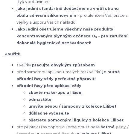
styk s potravinami
jako jediní standartně dodáváme na vnitří stranu
obalu adhesní silikonový pin
- pro ulehčení Vaší práce s
vějířky a úsporu Vašich nákladů!
jako jediní ošetřujeme všechny naše produkty
koncentrovaným plynným ozónem O
- pro zaručení
3
dokonalé hygienické nezávadnosti!
Použití:
s vějířky
pracujte obvyklým způsobem
před samotnou aplikací umělých řas / vějířků
je nutné
přírodní řasy vždy perfektně připravit!
přírodní řasy před aplikací vždy
zbavte make-upu a líčidel
odmastěte
umyjte pěnou / šampóny z kolekce Lilibet
důkladně vyčesejte
ošetřete pomocnými liquidy z kolekce Lilibet
pro přípravu řas doporučujeme použít naše
šetrné
pěny /
šampóny
a
pomocné liquidy
z kolekce Lilibet