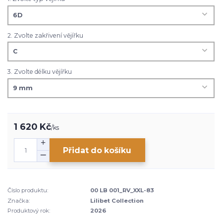
2. Zvolte zakřivení vějířku
3. Zvolte délku vějířku
1 620 Kč
/
ks
Přidat do košíku
Číslo produktu:
00 LB 001_RV_XXL-83
Značka:
Lilibet Collection
Produktový rok:
2026