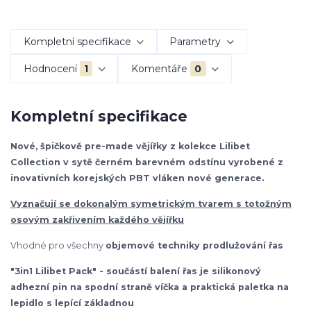
Kompletní specifikace
Parametry
Hodnocení
1
Komentáře
0
Kompletní specifikace
Nové, špičkově pre-made vějířky z kolekce Lilibet
Collection v sytě černém barevném odstínu vyrobené z
inovativních korejských PBT vláken nové generace.
Vyznačují se dokonalým symetrickým tvarem s totožným
osovým zakřivením každého vějířku
Vhodné pro všechny
objemové techniky prodlužování řas
"3in1 Lilibet Pack" - součástí balení řas je silikonový
adhezní pin na spodní straně víčka a praktická paletka na
lepidlo s lepící základnou