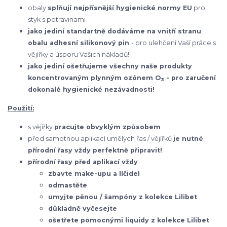
obaly
splňují nejpřísnější hygienické normy EU
pro
styk s potravinami
jako jediní standartně dodáváme na vnitří stranu
obalu adhesní silikonový pin
- pro ulehčení Vaší práce s
vějířky a úsporu Vašich nákladů!
jako jediní ošetřujeme všechny naše produkty
koncentrovaným plynným ozónem O
- pro zaručení
3
dokonalé hygienické nezávadnosti!
Použití:
s vějířky
pracujte obvyklým způsobem
před samotnou aplikací umělých řas / vějířků
je nutné
přírodní řasy vždy perfektně připravit!
přírodní řasy před aplikací vždy
zbavte make-upu a líčidel
odmastěte
umyjte pěnou / šampóny z kolekce Lilibet
důkladně vyčesejte
ošetřete pomocnými liquidy z kolekce Lilibet