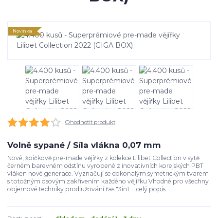
Novinka
Ohodnotit produkt
Volně sypané / Síla vlákna 0,07 mm
Nové, špičkově pre-made vějířky z kolekce Lilibet Collection v sytě
černém barevném odstínu vyrobené z inovativních korejských PBT
vláken nové generace. Vyznačují se dokonalým symetrickým tvarem
s totožným osovým zakřivením každého vějířku Vhodné pro všechny
objemové techniky prodlužování řas "3in1 ...
celý popis