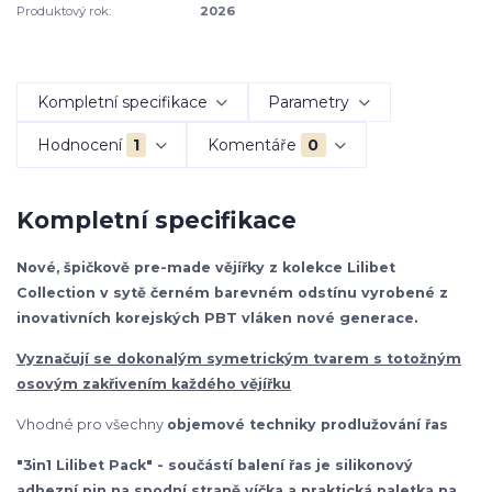
Produktový rok:
2026
Kompletní specifikace
Parametry
Hodnocení
1
Komentáře
0
Kompletní specifikace
Nové, špičkově pre-made vějířky z kolekce Lilibet
Collection v sytě černém barevném odstínu vyrobené z
inovativních korejských PBT vláken nové generace.
Vyznačují se dokonalým symetrickým tvarem s totožným
osovým zakřivením každého vějířku
Vhodné pro všechny
objemové techniky prodlužování řas
"3in1 Lilibet Pack" - součástí balení řas je silikonový
adhezní pin na spodní straně víčka a praktická paletka na