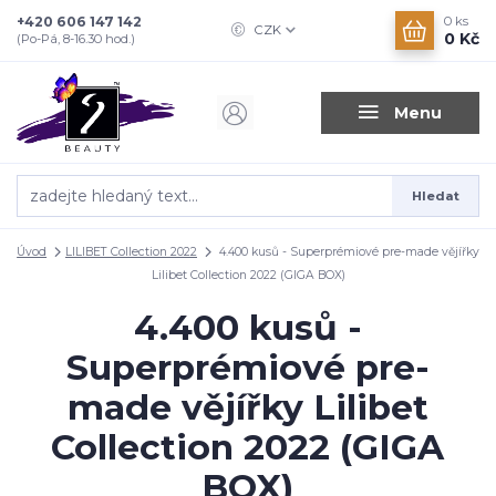
+420 606 147 142
0
ks
CZK
0 Kč
(Po-Pá, 8-16.30 hod.)
Menu
Hledat
Úvod
LILIBET Collection 2022
4.400 kusů - Superprémiové pre-made vějířky
Lilibet Collection 2022 (GIGA BOX)
4.400 kusů -
Superprémiové pre-
made vějířky Lilibet
Collection 2022 (GIGA
BOX)