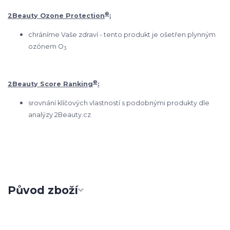
®
2Beauty Ozone Protection
:
chráníme Vaše zdraví - tento produkt je ošetřen plynným
ozónem O
3
®
2Beauty Score Ranking
:
srovnání klíčových vlastností s podobnými produkty dle
analýzy 2Beauty.cz
Původ zboží