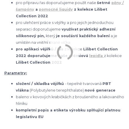
pro přípravu řas doporučujeme použít naše
šetrné
pěny /
šampóny
a
pomocné liquidy
z kolekce Lilibet
Collection 2022
pro ulehčení práce s vějířky a pro jejich jednoduchou
separaci doporučujeme
využívat praktický adhezní
silikonový pin,
který
je součástí každého balení
a je
umístěn na vnitřní straně víčka
pro aplikaci vějířků / řas
z kolekce
Lilibet Collection
2022 doporučujeme naše prémiová
lepidla
z kolekce
Lilibet Collection 2022
Parametry:
složení / skladba vějířků
- tepelně tvarovaná
PBT
vlákna
(Polybutylene terephthalate)
nové generace
baleno v kovových krabičkách z broušeného a lakovaného
hliníku
kompletní popis a etiketa výrobku splňující platnou
legislativu EU