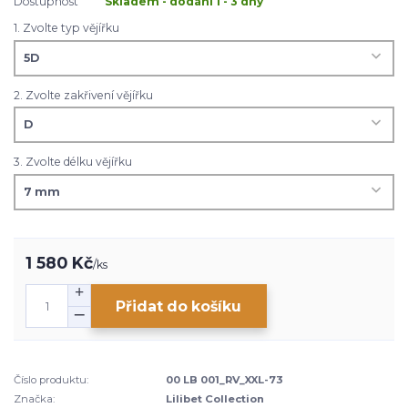
Dostupnost
Skladem - dodání 1 - 3 dny
1. Zvolte typ vějířku
2. Zvolte zakřivení vějířku
3. Zvolte délku vějířku
1 580 Kč
/
ks
Přidat do košíku
Číslo produktu:
00 LB 001_RV_XXL-73
Značka:
Lilibet Collection