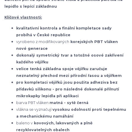
lepidlo s lepící základnou
Klíčové vlastnosti:
kvalitativní kontrola a finální kompletace sady
probíhá v České republice
vyrobeno z modifikovaných
korejských
PBT vláken
nové generace
dokonalý symetrický tvar a totožné osové zakřivení
každého vějířku
velice tenká základna spoje vějířku zaručuje
neznatelný přechod mezi přírodní řasou a vějířkem
pro kompletaci vějířků jsou použita adheziva bez
přídavků silikonu - pro následné dokonalé přilnutí
mikrokapky lepidla při aplikaci
barva PBT vláken
matná - sytě černá
vlákna se vyznačují
vysokou odolností proti tepelnému
a mechanickému namáhání
baleno v
kovových, lakovaných a plně
recyklovatelných obalech