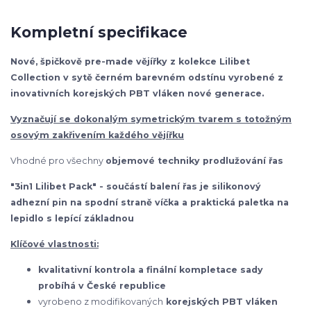
Kompletní specifikace
Nové, špičkově pre-made vějířky z kolekce Lilibet
Collection v sytě černém barevném odstínu vyrobené z
inovativních korejských PBT vláken nové generace.
Vyznačují se dokonalým symetrickým tvarem s totožným
osovým zakřivením každého vějířku
Vhodné pro všechny
objemové techniky prodlužování řas
"3in1 Lilibet Pack" - součástí balení řas je silikonový
adhezní pin na spodní straně víčka a praktická paletka na
lepidlo s lepící základnou
Klíčové vlastnosti:
kvalitativní kontrola a finální kompletace sady
probíhá v České republice
vyrobeno z modifikovaných
korejských
PBT vláken