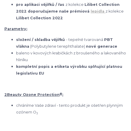
pro aplikaci vějířků / řas
z kolekce
Lilibet Collection
2022 doporučujeme naše prémiová
lepidla
z kolekce
Lilibet Collection 2022
Parametry:
složení / skladba vějířků
- tepelně tvarovaná
PBT
vlákna
(Polybutylene terephthalate)
nové generace
baleno v kovových krabičkách z broušeného a lakovaného
hliníku
kompletní popis a etiketa výrobku splňující platnou
legislativu EU
®
2Beauty Ozone Protection
:
chráníme Vaše zdraví - tento produkt je ošetřen plynným
ozónem O
3