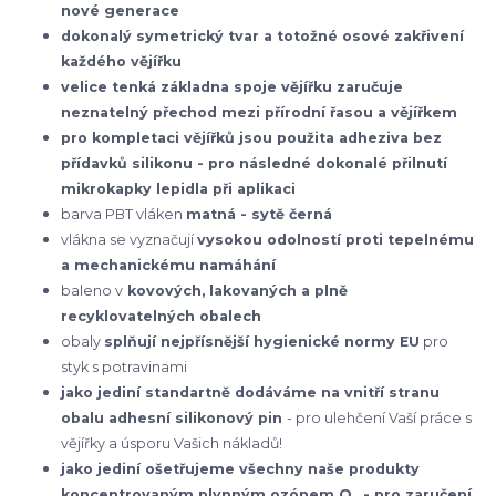
nové generace
dokonalý symetrický tvar a totožné osové zakřivení
každého vějířku
velice tenká základna spoje vějířku zaručuje
neznatelný přechod mezi přírodní řasou a vějířkem
pro kompletaci vějířků jsou použita adheziva bez
přídavků silikonu - pro následné dokonalé přilnutí
mikrokapky lepidla při aplikaci
barva PBT vláken
matná - sytě černá
vlákna se vyznačují
vysokou odolností proti tepelnému
a mechanickému namáhání
baleno v
kovových, lakovaných a plně
recyklovatelných obalech
obaly
splňují nejpřísnější hygienické normy EU
pro
styk s potravinami
jako jediní standartně dodáváme na vnitří stranu
obalu adhesní silikonový pin
- pro ulehčení Vaší práce s
vějířky a úsporu Vašich nákladů!
jako jediní ošetřujeme všechny naše produkty
koncentrovaným plynným ozónem O
- pro zaručení