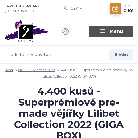
+420 606 147 142
0
ks
CZK
0 Kč
(Po-Pá, 8-16.30 hod.)
Menu
Hledat
Úvod
LILIBET Collection 2022
4.400 kusů - Superprémiové pre-made vějířky
Lilibet Collection 2022 (GIGA BOX)
4.400 kusů -
Superprémiové pre-
made vějířky Lilibet
Collection 2022 (GIGA
BOX)