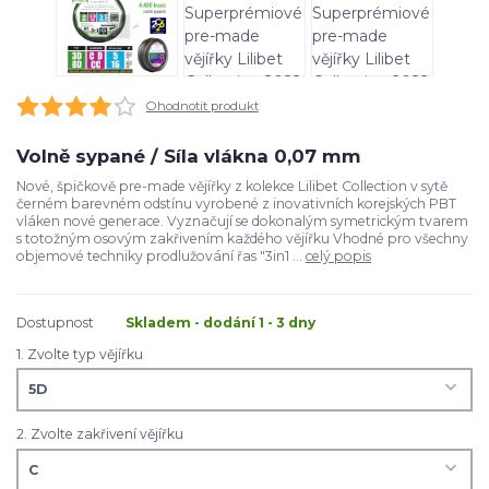
Ohodnotit produkt
Volně sypané / Síla vlákna 0,07 mm
Nové, špičkově pre-made vějířky z kolekce Lilibet Collection v sytě
černém barevném odstínu vyrobené z inovativních korejských PBT
vláken nové generace. Vyznačují se dokonalým symetrickým tvarem
s totožným osovým zakřivením každého vějířku Vhodné pro všechny
objemové techniky prodlužování řas "3in1 ...
celý popis
Dostupnost
Skladem - dodání 1 - 3 dny
1. Zvolte typ vějířku
2. Zvolte zakřivení vějířku