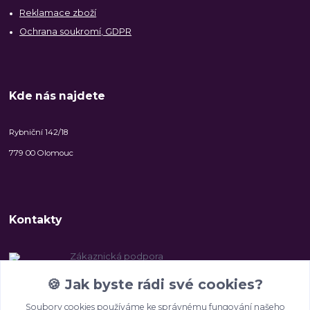
Reklamace zboží
Ochrana soukromí, GDPR
Kde nás najdete
Rybniční 142/18
779 00 Olomouc
Kontakty
Zákaznická podpora
+420 606 147 142
🍪
Jak byste rádi své cookies?
(Po-Pá, 8-16.30 hod.)
Soubory cookies používáme ke správnému fungování našeho