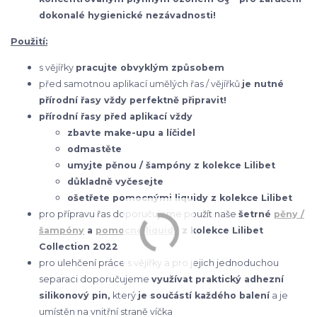
3
dokonalé hygienické nezávadnosti!
Použití:
s vějířky
pracujte obvyklým způsobem
před samotnou aplikací umělých řas / vějířků
je nutné
přírodní řasy vždy perfektně připravit!
přírodní řasy před aplikací vždy
zbavte make-upu a líčidel
odmastěte
umyjte pěnou / šampóny z kolekce Lilibet
důkladně vyčesejte
ošetřete pomocnými liquidy z kolekce Lilibet
pro přípravu řas doporučujeme použít naše
šetrné
pěny /
šampóny
a
pomocné liquidy
z kolekce Lilibet
Collection 2022
pro ulehčení práce s vějířky a pro jejich jednoduchou
separaci doporučujeme
využívat praktický adhezní
silikonový pin,
který
je součástí každého balení
a je
umístěn na vnitřní straně víčka