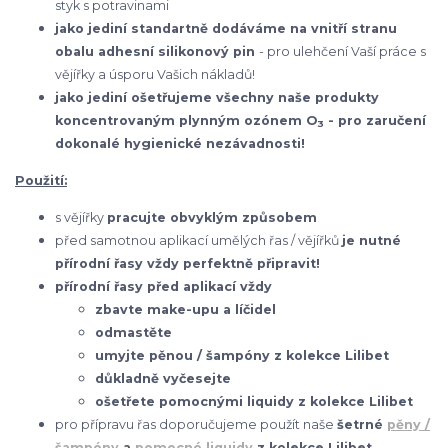
styk s potravinami
jako jediní standartně dodáváme na vnitří stranu
obalu adhesní silikonový pin
- pro ulehčení Vaší práce s
vějířky a úsporu Vašich nákladů!
jako jediní ošetřujeme všechny naše produkty
koncentrovaným plynným ozónem O
- pro zaručení
3
dokonalé hygienické nezávadnosti!
Použití:
s vějířky
pracujte obvyklým způsobem
před samotnou aplikací umělých řas / vějířků
je nutné
přírodní řasy vždy perfektně připravit!
přírodní řasy před aplikací vždy
zbavte make-upu a líčidel
odmastěte
umyjte pěnou / šampóny z kolekce Lilibet
důkladně vyčesejte
ošetřete pomocnými liquidy z kolekce Lilibet
pro přípravu řas doporučujeme použít naše
šetrné
pěny /
šampóny
a
pomocné liquidy
z kolekce Lilibet