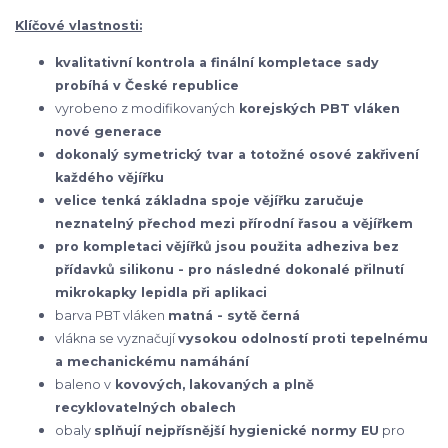
Klíčové vlastnosti:
kvalitativní kontrola a finální kompletace sady
probíhá v České republice
vyrobeno z modifikovaných
korejských
PBT vláken
nové generace
dokonalý symetrický tvar a totožné osové zakřivení
každého vějířku
velice tenká základna spoje vějířku zaručuje
neznatelný přechod mezi přírodní řasou a vějířkem
pro kompletaci vějířků jsou použita adheziva bez
přídavků silikonu - pro následné dokonalé přilnutí
mikrokapky lepidla při aplikaci
barva PBT vláken
matná - sytě černá
vlákna se vyznačují
vysokou odolností proti tepelnému
a mechanickému namáhání
baleno v
kovových, lakovaných a plně
recyklovatelných obalech
obaly
splňují nejpřísnější hygienické normy EU
pro