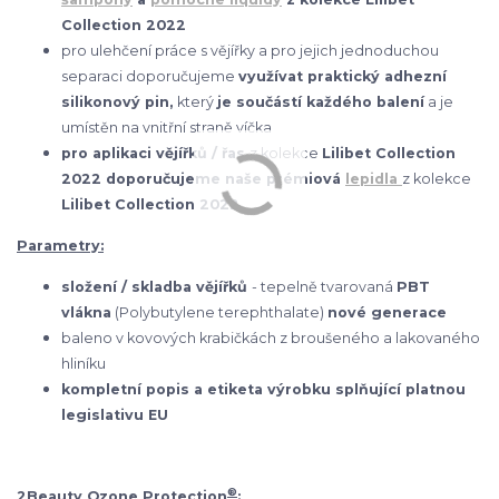
Collection 2022
pro ulehčení práce s vějířky a pro jejich jednoduchou
separaci doporučujeme
využívat praktický adhezní
silikonový pin,
který
je součástí každého balení
a je
umístěn na vnitřní straně víčka
pro aplikaci vějířků / řas
z kolekce
Lilibet Collection
2022 doporučujeme naše prémiová
lepidla
z kolekce
Lilibet Collection 2022
Parametry:
složení / skladba vějířků
- tepelně tvarovaná
PBT
vlákna
(Polybutylene terephthalate)
nové generace
baleno v kovových krabičkách z broušeného a lakovaného
hliníku
kompletní popis a etiketa výrobku splňující platnou
legislativu EU
®
2Beauty Ozone Protection
: