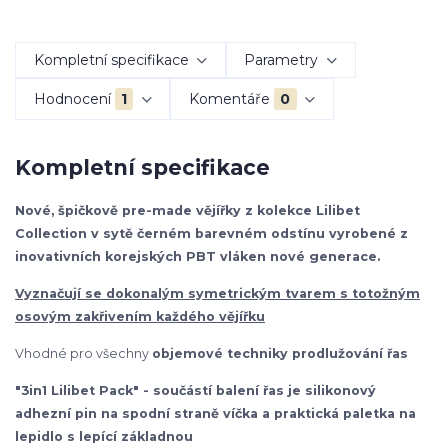
Kompletní specifikace
Parametry
Hodnocení
1
Komentáře
0
Kompletní specifikace
Nové, špičkově pre-made vějířky z kolekce Lilibet
Collection v sytě černém barevném odstínu vyrobené z
inovativních korejských PBT vláken nové generace.
Vyznačují se dokonalým symetrickým tvarem s totožným
osovým zakřivením každého vějířku
Vhodné pro všechny
objemové techniky prodlužování řas
"3in1 Lilibet Pack" - součástí balení řas je silikonový
adhezní pin na spodní straně víčka a praktická paletka na
lepidlo s lepící základnou