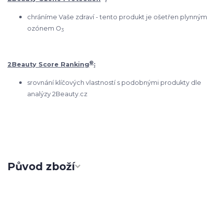
chráníme Vaše zdraví - tento produkt je ošetřen plynným
ozónem O
3
®
2Beauty Score Ranking
:
srovnání klíčových vlastností s podobnými produkty dle
analýzy 2Beauty.cz
Původ zboží