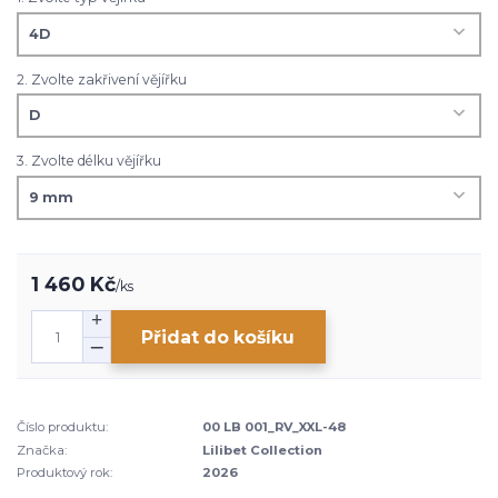
2. Zvolte zakřivení vějířku
3. Zvolte délku vějířku
1 460 Kč
/
ks
Přidat do košíku
Číslo produktu:
00 LB 001_RV_XXL-48
Značka:
Lilibet Collection
Produktový rok:
2026