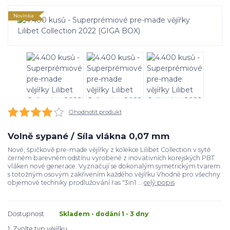
Novinka
Ohodnotit produkt
Volně sypané / Síla vlákna 0,07 mm
Nové, špičkově pre-made vějířky z kolekce Lilibet Collection v sytě
černém barevném odstínu vyrobené z inovativních korejských PBT
vláken nové generace. Vyznačují se dokonalým symetrickým tvarem
s totožným osovým zakřivením každého vějířku Vhodné pro všechny
objemové techniky prodlužování řas "3in1 ...
celý popis
Dostupnost
Skladem - dodání 1 - 3 dny
1. Zvolte typ vějířku