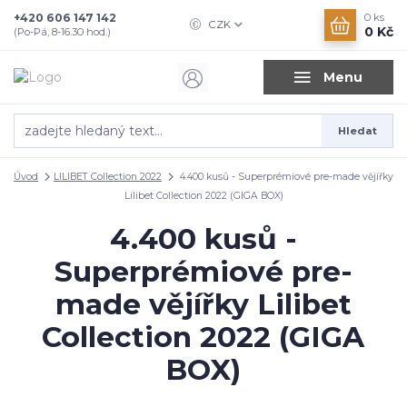
+420 606 147 142
0
ks
CZK
0 Kč
(Po-Pá, 8-16.30 hod.)
Menu
Hledat
Úvod
LILIBET Collection 2022
4.400 kusů - Superprémiové pre-made vějířky
Lilibet Collection 2022 (GIGA BOX)
4.400 kusů -
Superprémiové pre-
made vějířky Lilibet
Collection 2022 (GIGA
BOX)