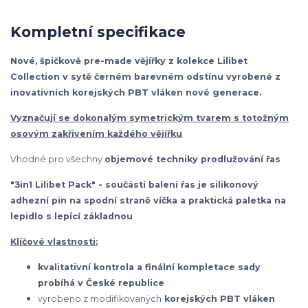
Kompletní specifikace
Nové, špičkově pre-made vějířky z kolekce Lilibet
Collection v sytě černém barevném odstínu vyrobené z
inovativních korejských PBT vláken nové generace.
Vyznačují se dokonalým symetrickým tvarem s totožným
osovým zakřivením každého vějířku
Vhodné pro všechny
objemové techniky prodlužování řas
"3in1 Lilibet Pack" - součástí balení řas je silikonový
adhezní pin na spodní straně víčka a praktická paletka na
lepidlo s lepící základnou
Klíčové vlastnosti:
kvalitativní kontrola a finální kompletace sady
probíhá v České republice
vyrobeno z modifikovaných
korejských
PBT vláken