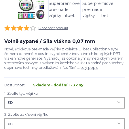
Ohodnotit produkt
Volně sypané / Síla vlákna 0,07 mm
Nové, špičkově pre-made vějířky z kolekce Lilibet Collection v sytě
černém barevném odstínu vyrobené z inovativních korejských PBT
vláken nové generace. Vyznačují se dokonalým symetrickým tvarem
s totožným osovým zakřivením každého vějířku Vhodné pro všechny
objemové techniky prodlužování řas "3in1 ...
celý popis
Dostupnost
Skladem - dodání 1 - 3 dny
1. Zvolte typ vějířku
2. Zvolte zakřivení vějířku