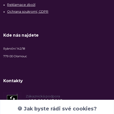
Reklamace zboží
Ochrana soukromí, GDPR
Kde nás najdete
Rybniční 142/18
779 00 Olomouc
Kontakty
Zákaznická podpora
+420 606 147 142
(Po-Pá, 8-16.30 hod.)
🍪
Jak byste rádi své cookies?