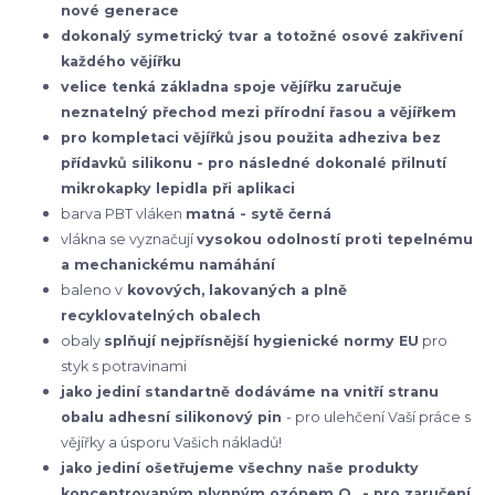
nové generace
dokonalý symetrický tvar a totožné osové zakřivení
každého vějířku
velice tenká základna spoje vějířku zaručuje
neznatelný přechod mezi přírodní řasou a vějířkem
pro kompletaci vějířků jsou použita adheziva bez
přídavků silikonu - pro následné dokonalé přilnutí
mikrokapky lepidla při aplikaci
barva PBT vláken
matná - sytě černá
vlákna se vyznačují
vysokou odolností proti tepelnému
a mechanickému namáhání
baleno v
kovových, lakovaných a plně
recyklovatelných obalech
obaly
splňují nejpřísnější hygienické normy EU
pro
styk s potravinami
jako jediní standartně dodáváme na vnitří stranu
obalu adhesní silikonový pin
- pro ulehčení Vaší práce s
vějířky a úsporu Vašich nákladů!
jako jediní ošetřujeme všechny naše produkty
koncentrovaným plynným ozónem O
- pro zaručení