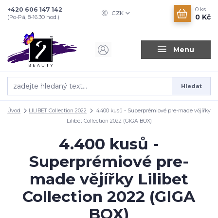
+420 606 147 142
0
ks
CZK
0 Kč
(Po-Pá, 8-16.30 hod.)
Menu
Hledat
Úvod
LILIBET Collection 2022
4.400 kusů - Superprémiové pre-made vějířky
Lilibet Collection 2022 (GIGA BOX)
4.400 kusů -
Superprémiové pre-
made vějířky Lilibet
Collection 2022 (GIGA
BOX)