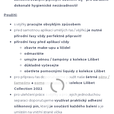
3
dokonalé hygienické nezávadnosti!
Použití:
s vějířky
pracujte obvyklým způsobem
před samotnou aplikací umělých řas / vějířků
je nutné
přírodní řasy vždy perfektně připravit!
přírodní řasy před aplikací vždy
zbavte make-upu a líčidel
odmastěte
umyjte pěnou / šampóny z kolekce Lilibet
důkladně vyčesejte
ošetřete pomocnými liquidy z kolekce Lilibet
pro přípravu řas doporučujeme použít naše
šetrné
pěny /
šampóny
a
pomocné liquidy
z kolekce Lilibet
Collection 2022
pro ulehčení práce s vějířky a pro jejich jednoduchou
separaci doporučujeme
využívat praktický adhezní
silikonový pin,
který
je součástí každého balení
a je
umístěn na vnitřní straně víčka