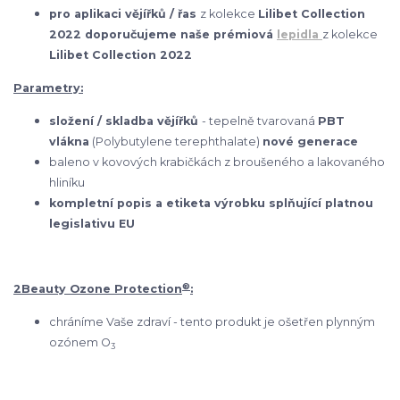
pro aplikaci vějířků / řas
z kolekce
Lilibet Collection
2022 doporučujeme naše prémiová
lepidla
z kolekce
Lilibet Collection 2022
Parametry:
složení / skladba vějířků
- tepelně tvarovaná
PBT
vlákna
(Polybutylene terephthalate)
nové generace
baleno v kovových krabičkách z broušeného a lakovaného
hliníku
kompletní popis a etiketa výrobku splňující platnou
legislativu EU
®
2Beauty Ozone Protection
:
chráníme Vaše zdraví - tento produkt je ošetřen plynným
ozónem O
3