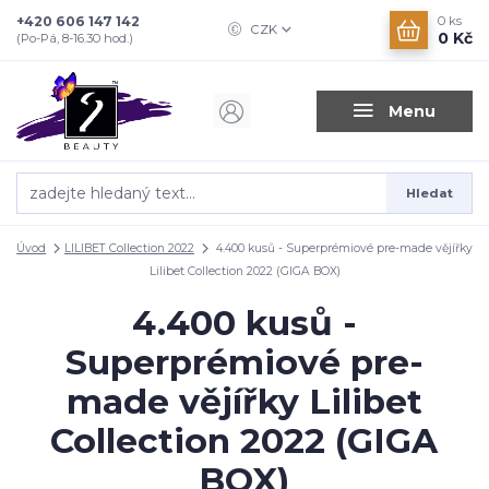
+420 606 147 142
0
ks
CZK
0 Kč
(Po-Pá, 8-16.30 hod.)
Menu
Hledat
Úvod
LILIBET Collection 2022
4.400 kusů - Superprémiové pre-made vějířky
Lilibet Collection 2022 (GIGA BOX)
4.400 kusů -
Superprémiové pre-
made vějířky Lilibet
Collection 2022 (GIGA
BOX)