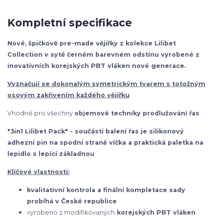
Kompletní specifikace
Nové, špičkově pre-made vějířky z kolekce Lilibet
Collection v sytě černém barevném odstínu vyrobené z
inovativních korejských PBT vláken nové generace.
Vyznačují se dokonalým symetrickým tvarem s totožným
osovým zakřivením každého vějířku
Vhodné pro všechny
objemové techniky prodlužování řas
"3in1 Lilibet Pack" - součástí balení řas je silikonový
adhezní pin na spodní straně víčka a praktická paletka na
lepidlo s lepící základnou
Klíčové vlastnosti:
kvalitativní kontrola a finální kompletace sady
probíhá v České republice
vyrobeno z modifikovaných
korejských
PBT vláken