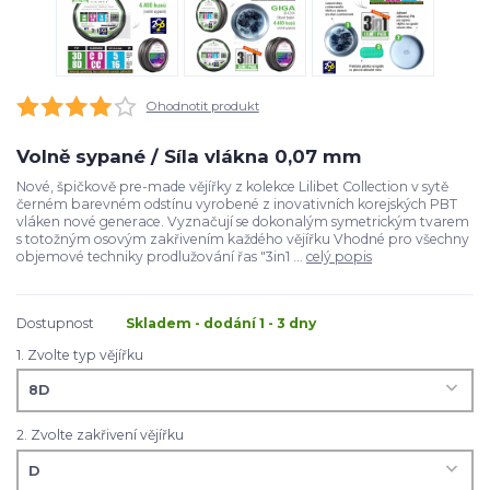
Ohodnotit produkt
Volně sypané / Síla vlákna 0,07 mm
Nové, špičkově pre-made vějířky z kolekce Lilibet Collection v sytě
černém barevném odstínu vyrobené z inovativních korejských PBT
vláken nové generace. Vyznačují se dokonalým symetrickým tvarem
s totožným osovým zakřivením každého vějířku Vhodné pro všechny
objemové techniky prodlužování řas "3in1 ...
celý popis
Dostupnost
Skladem - dodání 1 - 3 dny
1. Zvolte typ vějířku
2. Zvolte zakřivení vějířku