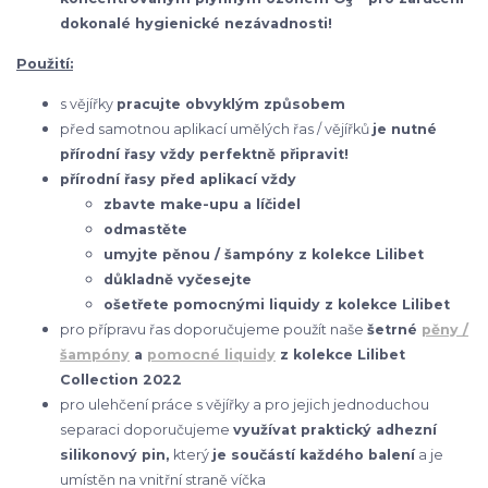
3
dokonalé hygienické nezávadnosti!
Použití:
s vějířky
pracujte obvyklým způsobem
před samotnou aplikací umělých řas / vějířků
je nutné
přírodní řasy vždy perfektně připravit!
přírodní řasy před aplikací vždy
zbavte make-upu a líčidel
odmastěte
umyjte pěnou / šampóny z kolekce Lilibet
důkladně vyčesejte
ošetřete pomocnými liquidy z kolekce Lilibet
pro přípravu řas doporučujeme použít naše
šetrné
pěny /
šampóny
a
pomocné liquidy
z kolekce Lilibet
Collection 2022
pro ulehčení práce s vějířky a pro jejich jednoduchou
separaci doporučujeme
využívat praktický adhezní
silikonový pin,
který
je součástí každého balení
a je
umístěn na vnitřní straně víčka