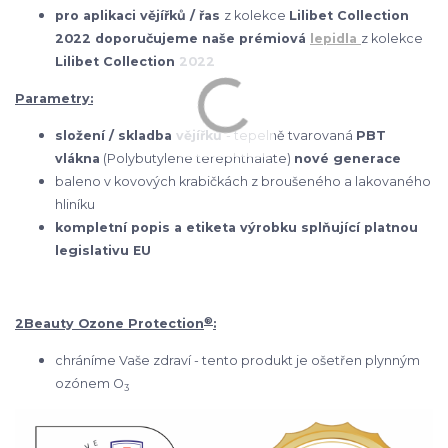
pro aplikaci vějířků / řas
z kolekce
Lilibet Collection
2022 doporučujeme naše prémiová
lepidla
z kolekce
Lilibet Collection 2022
Parametry:
složení / skladba vějířků
- tepelně tvarovaná
PBT
vlákna
(Polybutylene terephthalate)
nové generace
baleno v kovových krabičkách z broušeného a lakovaného
hliníku
kompletní popis a etiketa výrobku splňující platnou
legislativu EU
®
2Beauty Ozone Protection
:
chráníme Vaše zdraví - tento produkt je ošetřen plynným
ozónem O
3