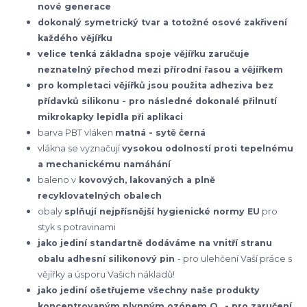
nové generace
dokonalý symetrický tvar a totožné osové zakřivení
každého vějířku
velice tenká základna spoje vějířku zaručuje
neznatelný přechod mezi přírodní řasou a vějířkem
pro kompletaci vějířků jsou použita adheziva bez
přídavků silikonu - pro následné dokonalé přilnutí
mikrokapky lepidla při aplikaci
barva PBT vláken
matná - sytě černá
vlákna se vyznačují
vysokou odolností proti tepelnému
a mechanickému namáhání
baleno v
kovových, lakovaných a plně
recyklovatelných obalech
obaly
splňují nejpřísnější hygienické normy EU
pro
styk s potravinami
jako jediní standartně dodáváme na vnitří stranu
obalu adhesní silikonový pin
- pro ulehčení Vaší práce s
vějířky a úsporu Vašich nákladů!
jako jediní ošetřujeme všechny naše produkty
koncentrovaným plynným ozónem O
- pro zaručení