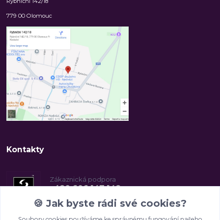
Rybniční 142/18
779 00 Olomouc
Kontakty
Zákaznická podpora
+420 606 147 142
(Po-Pá, 8-16.30 hod.)
🍪
Jak byste rádi své cookies?
Soubory cookies používáme ke správnému fungování našeho