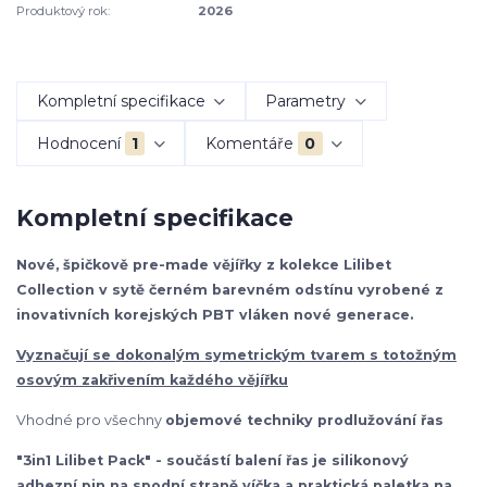
Produktový rok:
2026
Kompletní specifikace
Parametry
Hodnocení
1
Komentáře
0
Kompletní specifikace
Nové, špičkově pre-made vějířky z kolekce Lilibet
Collection v sytě černém barevném odstínu vyrobené z
inovativních korejských PBT vláken nové generace.
Vyznačují se dokonalým symetrickým tvarem s totožným
osovým zakřivením každého vějířku
Vhodné pro všechny
objemové techniky prodlužování řas
"3in1 Lilibet Pack" - součástí balení řas je silikonový
adhezní pin na spodní straně víčka a praktická paletka na