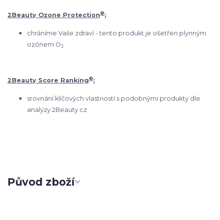
®
2Beauty Ozone Protection
:
chráníme Vaše zdraví - tento produkt je ošetřen plynným
ozónem O
3
®
2Beauty Score Ranking
:
srovnání klíčových vlastností s podobnými produkty dle
analýzy 2Beauty.cz
Původ zboží