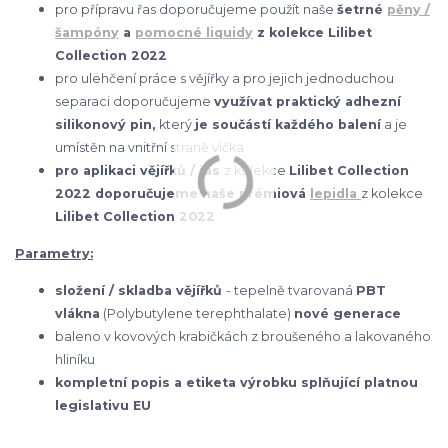
pro přípravu řas doporučujeme použít naše
šetrné
pěny /
šampóny
a
pomocné liquidy
z kolekce Lilibet
Collection 2022
pro ulehčení práce s vějířky a pro jejich jednoduchou
separaci doporučujeme
využívat praktický adhezní
silikonový pin,
který
je součástí každého balení
a je
umístěn na vnitřní straně víčka
pro aplikaci vějířků / řas
z kolekce
Lilibet Collection
2022 doporučujeme naše prémiová
lepidla
z kolekce
Lilibet Collection 2022
Parametry:
složení / skladba vějířků
- tepelně tvarovaná
PBT
vlákna
(Polybutylene terephthalate)
nové generace
baleno v kovových krabičkách z broušeného a lakovaného
hliníku
kompletní popis a etiketa výrobku splňující platnou
legislativu EU