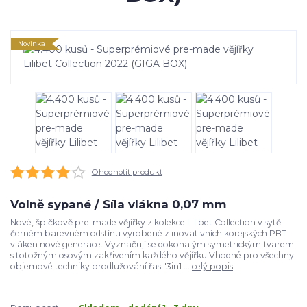
Novinka
Ohodnotit produkt
Volně sypané / Síla vlákna 0,07 mm
Nové, špičkově pre-made vějířky z kolekce Lilibet Collection v sytě
černém barevném odstínu vyrobené z inovativních korejských PBT
vláken nové generace. Vyznačují se dokonalým symetrickým tvarem
s totožným osovým zakřivením každého vějířku Vhodné pro všechny
objemové techniky prodlužování řas "3in1 ...
celý popis