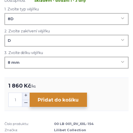
Dostupnost
Skladem - dodání 1 - 3 dny
1. Zvolte typ vějířku
2. Zvolte zakřivení vějířku
3. Zvolte délku vějířku
1 860 Kč
/
ks
Přidat do košíku
Číslo produktu:
00 LB 001_RV_XXL-154
Značka:
Lilibet Collection