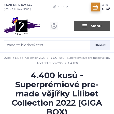
+420 606 147 142
0
ks
CZK
0 Kč
(Po-Pá, 8-16.30 hod.)
Menu
Hledat
Úvod
LILIBET Collection 2022
4.400 kusů - Superprémiové pre-made vějířky
Lilibet Collection 2022 (GIGA BOX)
4.400 kusů -
Superprémiové pre-
made vějířky Lilibet
Collection 2022 (GIGA
BOX)