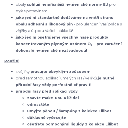
obaly
splňují nejpřísnější hygienické normy EU
pro
styk s potravinami
jako jediní standartně dodáváme na vnitří stranu
obalu adhesní silikonový pin
- pro ulehčení Vaší práce s
vějířky a úsporu Vašich nákladů!
jako jediní ošetřujeme všechny naše produkty
koncentrovaným plynným ozónem O
- pro zaručení
3
dokonalé hygienické nezávadnosti!
Použití:
s vějířky
pracujte obvyklým způsobem
před samotnou aplikací umělých řas / vějířků
je nutné
přírodní řasy vždy perfektně připravit!
přírodní řasy před aplikací vždy
zbavte make-upu a líčidel
odmastěte
umyjte pěnou / šampóny z kolekce Lilibet
důkladně vyčesejte
ošetřete pomocnými liquidy z kolekce Lilibet