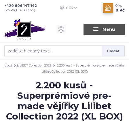
+420 606 147 142
0
ks
CZK
0 Kč
(Po-Pá, 8-16.30 hod.)
Menu
Hledat
Úvod
LILIBET Collection 2022
2.200 kusů - Superprémiové pre-made vějířky
Lilibet Collection 2022 (XL BOX)
2.200 kusů -
Superprémiové pre-
made vějířky Lilibet
Collection 2022 (XL BOX)