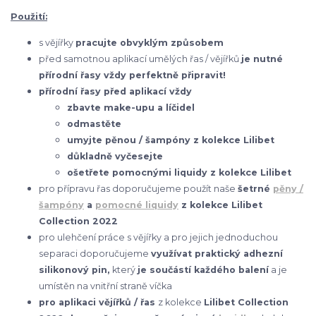
Použití:
s vějířky
pracujte obvyklým způsobem
před samotnou aplikací umělých řas / vějířků
je nutné
přírodní řasy vždy perfektně připravit!
přírodní řasy před aplikací vždy
zbavte make-upu a líčidel
odmastěte
umyjte pěnou / šampóny z kolekce Lilibet
důkladně vyčesejte
ošetřete pomocnými liquidy z kolekce Lilibet
pro přípravu řas doporučujeme použít naše
šetrné
pěny /
šampóny
a
pomocné liquidy
z kolekce Lilibet
Collection 2022
pro ulehčení práce s vějířky a pro jejich jednoduchou
separaci doporučujeme
využívat praktický adhezní
silikonový pin,
který
je součástí každého balení
a je
umístěn na vnitřní straně víčka
pro aplikaci vějířků / řas
z kolekce
Lilibet Collection