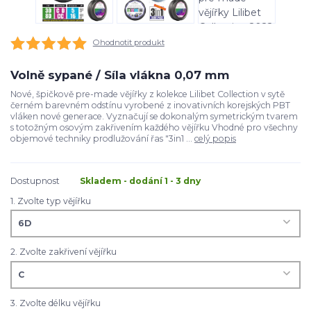
Ohodnotit produkt
Volně sypané / Síla vlákna 0,07 mm
Nové, špičkově pre-made vějířky z kolekce Lilibet Collection v sytě
černém barevném odstínu vyrobené z inovativních korejských PBT
vláken nové generace. Vyznačují se dokonalým symetrickým tvarem
s totožným osovým zakřivením každého vějířku Vhodné pro všechny
objemové techniky prodlužování řas "3in1 ...
celý popis
Dostupnost
Skladem - dodání 1 - 3 dny
1. Zvolte typ vějířku
2. Zvolte zakřivení vějířku
3. Zvolte délku vějířku