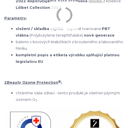
2022 doporučujeme naše prémiová
lepidla
z kolekce
Lilibet Collection 2022
Parametry:
složení / skladba vějířků
- tepelně tvarovaná
PBT
vlákna
(Polybutylene terephthalate)
nové generace
baleno v kovových krabičkách z broušeného a lakovaného
hliníku
kompletní popis a etiketa výrobku splňující platnou
legislativu EU
®
2Beauty Ozone Protection
:
chráníme Vaše zdraví - tento produkt je ošetřen plynným
ozónem O
3