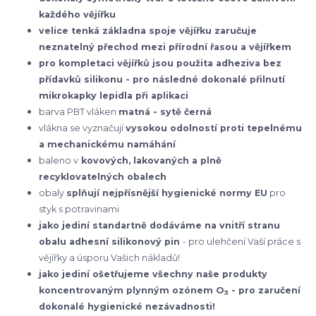
každého vějířku
velice tenká základna spoje vějířku zaručuje
neznatelný přechod mezi přírodní řasou a vějířkem
pro kompletaci vějířků jsou použita adheziva bez
přídavků silikonu - pro následné dokonalé přilnutí
mikrokapky lepidla při aplikaci
barva PBT vláken
matná - sytě černá
vlákna se vyznačují
vysokou odolností proti tepelnému
a mechanickému namáhání
baleno v
kovových, lakovaných a plně
recyklovatelných obalech
obaly
splňují nejpřísnější hygienické normy EU
pro
styk s potravinami
jako jediní standartně dodáváme na vnitří stranu
obalu adhesní silikonový pin
- pro ulehčení Vaší práce s
vějířky a úsporu Vašich nákladů!
jako jediní ošetřujeme všechny naše produkty
koncentrovaným plynným ozónem O
- pro zaručení
3
dokonalé hygienické nezávadnosti!