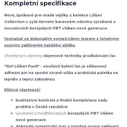
Kompletní specifikace
Nové, špičkově pre-made vějířky z kolekce Lilibet
Collection v sytě černém barevném odstínu vyrobené z
inovativních korejských PBT vláken nové generace.
Vyznačují se dokonalým symetrickým tvarem s totožným
osovým zakřivením každého vějířku
Vhodné pro všechny
objemové techniky prodlužování řas
"3in1 Lilibet Pack" - součástí balení řas je silikonový
adhezní pin na spodní straně víčka a praktická paletka na
lepidlo s lepící základnou
Klíčové vlastnosti:
kvalitativní kontrola a finální kompletace sady
probíhá v České republice
vyrobeno z modifikovaných
korejských
PBT vláken
nové generace
dokonalý symetrický tvar a totožné osové zakřivení