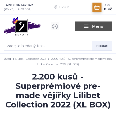
+420 606 147 142
0
ks
CZK
0 Kč
(Po-Pá, 8-16.30 hod.)
Menu
Hledat
Úvod
LILIBET Collection 2022
2.200 kusů - Superprémiové pre-made vějířky
Lilibet Collection 2022 (XL BOX)
2.200 kusů -
Superprémiové pre-
made vějířky Lilibet
Collection 2022 (XL BOX)