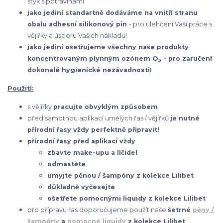
styk s potravinami
jako jediní standartně dodáváme na vnitří stranu
obalu adhesní silikonový pin
- pro ulehčení Vaší práce s
vějířky a úsporu Vašich nákladů!
jako jediní ošetřujeme všechny naše produkty
koncentrovaným plynným ozónem O
- pro zaručení
3
dokonalé hygienické nezávadnosti!
Použití:
s vějířky
pracujte obvyklým způsobem
před samotnou aplikací umělých řas / vějířků
je nutné
přírodní řasy vždy perfektně připravit!
přírodní řasy před aplikací vždy
zbavte make-upu a líčidel
odmastěte
umyjte pěnou / šampóny z kolekce Lilibet
důkladně vyčesejte
ošetřete pomocnými liquidy z kolekce Lilibet
pro přípravu řas doporučujeme použít naše
šetrné
pěny /
šampóny
a
pomocné liquidy
z kolekce Lilibet