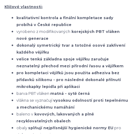
Klíčové vlastnosti:
kvalitativní kontrola a finální kompletace sady
probíhá v České republice
vyrobeno z modifikovaných
korejských
PBT vláken
nové generace
dokonalý symetrický tvar a totožné osové zakřivení
každého vějířku
velice tenká základna spoje vějířku zaručuje
neznatelný přechod mezi přírodní řasou a vějířkem
pro kompletaci vějířků jsou použita adheziva bez
přídavků silikonu - pro následné dokonalé přilnutí
mikrokapky lepidla při aplikaci
barva PBT vláken
matná - sytě černá
vlákna se vyznačují
vysokou odolností proti tepelnému
a mechanickému namáhání
baleno v
kovových, lakovaných a plně
recyklovatelných obalech
obaly
splňují nejpřísnější hygienické normy EU
pro