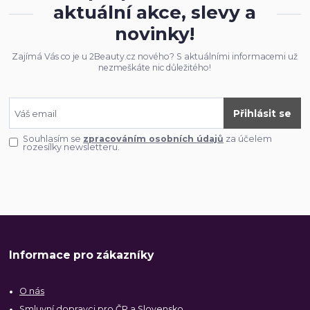
aktuální akce, slevy a
novinky!
Zajímá Vás co je u 2Beauty.cz nového? S aktuálními informacemi už
nezmeškáte nic důležitého!
Přihlásit se
Souhlasím se
zpracováním osobních údajů
za účelem
rozesílky newsletteru.
Informace pro zákazníky
O nás
Smluvní dopravci pro ČR a Slovensko