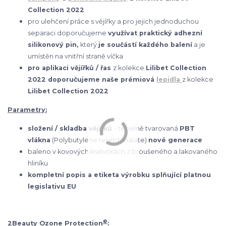
Collection 2022
pro ulehčení práce s vějířky a pro jejich jednoduchou
separaci doporučujeme
využívat praktický adhezní
silikonový pin,
který
je součástí každého balení
a je
umístěn na vnitřní straně víčka
pro aplikaci vějířků / řas
z kolekce
Lilibet Collection
2022 doporučujeme naše prémiová
lepidla
z kolekce
Lilibet Collection 2022
Parametry:
složení / skladba vějířků
- tepelně tvarovaná
PBT
vlákna
(Polybutylene terephthalate)
nové generace
baleno v kovových krabičkách z broušeného a lakovaného
hliníku
kompletní popis a etiketa výrobku splňující platnou
legislativu EU
®
2Beauty Ozone Protection
: