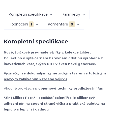
Kompletní specifikace
Parametry
Hodnocení
1
Komentáře
0
Kompletní specifikace
Nové, špičkově pre-made vějířky z kolekce Lilibet
Collection v sytě černém barevném odstínu vyrobené z
inovativních korejských PBT vláken nové generace.
Vyznačují se dokonalým symetrickým tvarem s totožným
osovým zakřivením každého vějířku
Vhodné pro všechny
objemové techniky prodlužování řas
"3in1 Lilibet Pack" - součástí balení řas je silikonový
adhezní pin na spodní straně víčka a praktická paletka na
lepidlo s lepící základnou