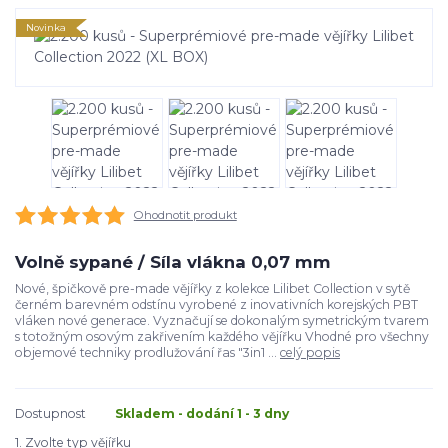
Novinka
Ohodnotit produkt
Volně sypané / Síla vlákna 0,07 mm
Nové, špičkově pre-made vějířky z kolekce Lilibet Collection v sytě
černém barevném odstínu vyrobené z inovativních korejských PBT
vláken nové generace. Vyznačují se dokonalým symetrickým tvarem
s totožným osovým zakřivením každého vějířku Vhodné pro všechny
objemové techniky prodlužování řas "3in1 ...
celý popis
Dostupnost
Skladem - dodání 1 - 3 dny
1. Zvolte typ vějířku