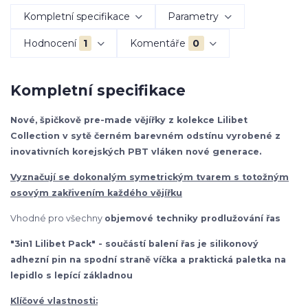
Kompletní specifikace
Parametry
Hodnocení
1
Komentáře
0
Kompletní specifikace
Nové, špičkově pre-made vějířky z kolekce Lilibet
Collection v sytě černém barevném odstínu vyrobené z
inovativních korejských PBT vláken nové generace.
Vyznačují se dokonalým symetrickým tvarem s totožným
osovým zakřivením každého vějířku
Vhodné pro všechny
objemové techniky prodlužování řas
"3in1 Lilibet Pack" - součástí balení řas je silikonový
adhezní pin na spodní straně víčka a praktická paletka na
lepidlo s lepící základnou
Klíčové vlastnosti: