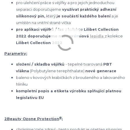
pro ulehčení práce s vějířky a pro jejich jednoduchou
separaci doporučujeme
využívat praktický adhezní
silikonový pin,
který
je součástí každého balení
a je
umístěn na vnitřní straně víčka
pro aplikaci vějířků / řas
z kolekce
Lilibet Collection
2022 doporučujeme naše prémiová
lepidla
z kolekce
Lilibet Collection 2022
Parametry:
složení / skladba vějířků
- tepelně tvarovaná
PBT
vlákna
(Polybutylene terephthalate)
nové generace
baleno v kovových krabičkách z broušeného a lakovaného
hliníku
kompletní popis a etiketa výrobku splňující platnou
legislativu EU
®
2Beauty Ozone Protection
:
chráníme Vaše zdraví - tento produkt je ošetřen plynným