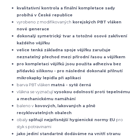
kvalitativní kontrola a finální kompletace sady
probíhá v České republice
vyrobeno z modifikovaných
korejských
PBT vláken
nové generace
dokonalý symetrický tvar a totožné osové zakřivení
každého vějířku
velice tenká základna spoje vějířku zaručuje
neznatelný přechod mezi přírodní řasou a vějířkem
pro kompletaci vějířků jsou použita adheziva bez
přídavků silikonu - pro následné dokonalé přilnutí
mikrokapky lepidla při aplikaci
barva PBT vláken
matná - sytě černá
vlákna se vyznačují
vysokou odolností proti tepelnému
a mechanickému namáhání
baleno v
kovových, lakovaných a plně
recyklovatelných obalech
obaly
splňují nejpřísnější hygienické normy EU
pro
styk s potravinami
jako jediní standartně dodáváme na vnitří stranu