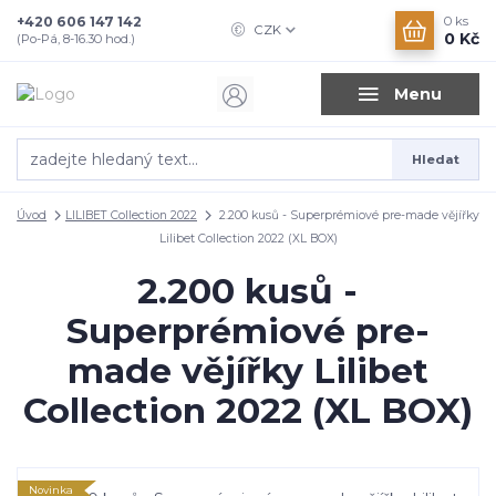
+420 606 147 142
0
ks
CZK
0 Kč
(Po-Pá, 8-16.30 hod.)
Menu
Hledat
Úvod
LILIBET Collection 2022
2.200 kusů - Superprémiové pre-made vějířky
Lilibet Collection 2022 (XL BOX)
2.200 kusů -
Superprémiové pre-
made vějířky Lilibet
Collection 2022 (XL BOX)
Novinka