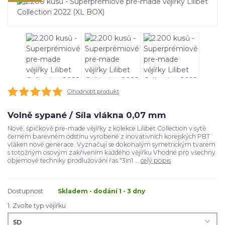
Ohodnotit produkt
Volně sypané / Síla vlákna 0,07 mm
Nové, špičkově pre-made vějířky z kolekce Lilibet Collection v sytě
černém barevném odstínu vyrobené z inovativních korejských PBT
vláken nové generace. Vyznačují se dokonalým symetrickým tvarem
s totožným osovým zakřivením každého vějířku Vhodné pro všechny
objemové techniky prodlužování řas "3in1 ...
celý popis
Dostupnost
Skladem - dodání 1 - 3 dny
1. Zvolte typ vějířku