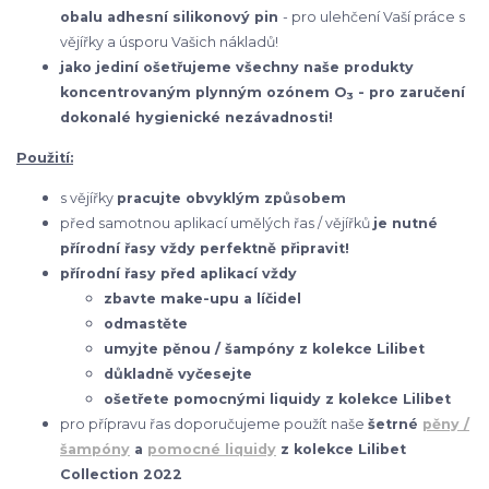
obalu adhesní silikonový pin
- pro ulehčení Vaší práce s
vějířky a úsporu Vašich nákladů!
jako jediní ošetřujeme všechny naše produkty
koncentrovaným plynným ozónem O
- pro zaručení
3
dokonalé hygienické nezávadnosti!
Použití:
s vějířky
pracujte obvyklým způsobem
před samotnou aplikací umělých řas / vějířků
je nutné
přírodní řasy vždy perfektně připravit!
přírodní řasy před aplikací vždy
zbavte make-upu a líčidel
odmastěte
umyjte pěnou / šampóny z kolekce Lilibet
důkladně vyčesejte
ošetřete pomocnými liquidy z kolekce Lilibet
pro přípravu řas doporučujeme použít naše
šetrné
pěny /
šampóny
a
pomocné liquidy
z kolekce Lilibet
Collection 2022