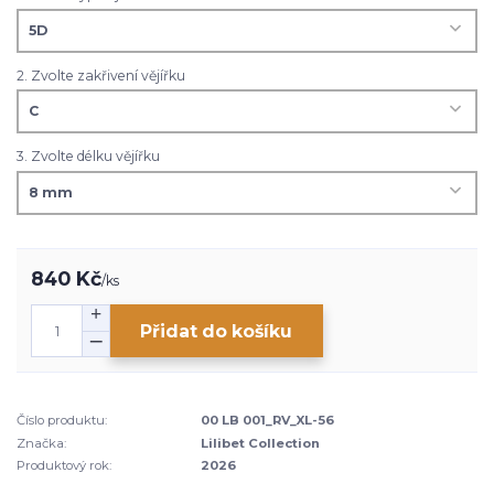
2. Zvolte zakřivení vějířku
3. Zvolte délku vějířku
840 Kč
/
ks
Přidat do košíku
Číslo produktu:
00 LB 001_RV_XL-56
Značka:
Lilibet Collection
Produktový rok:
2026