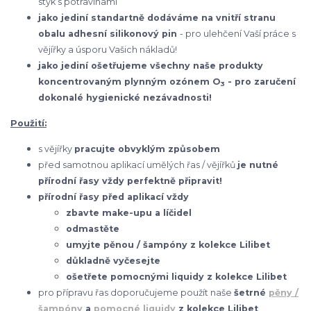
styk s potravinami
jako jediní standartně dodáváme na vnitří stranu
obalu adhesní silikonový pin
- pro ulehčení Vaší práce s
vějířky a úsporu Vašich nákladů!
jako jediní ošetřujeme všechny naše produkty
koncentrovaným plynným ozónem O
- pro zaručení
3
dokonalé hygienické nezávadnosti!
Použití:
s vějířky
pracujte obvyklým způsobem
před samotnou aplikací umělých řas / vějířků
je nutné
přírodní řasy vždy perfektně připravit!
přírodní řasy před aplikací vždy
zbavte make-upu a líčidel
odmastěte
umyjte pěnou / šampóny z kolekce Lilibet
důkladně vyčesejte
ošetřete pomocnými liquidy z kolekce Lilibet
pro přípravu řas doporučujeme použít naše
šetrné
pěny /
šampóny
a
pomocné liquidy
z kolekce Lilibet