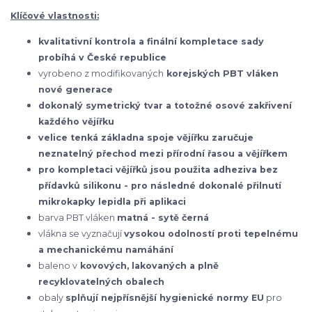
Klíčové vlastnosti:
kvalitativní kontrola a finální kompletace sady
probíhá v České republice
vyrobeno z modifikovaných
korejských
PBT vláken
nové generace
dokonalý symetrický tvar a totožné osové zakřivení
každého vějířku
velice tenká základna spoje vějířku zaručuje
neznatelný přechod mezi přírodní řasou a vějířkem
pro kompletaci vějířků jsou použita adheziva bez
přídavků silikonu - pro následné dokonalé přilnutí
mikrokapky lepidla při aplikaci
barva PBT vláken
matná - sytě černá
vlákna se vyznačují
vysokou odolností proti tepelnému
a mechanickému namáhání
baleno v
kovových, lakovaných a plně
recyklovatelných obalech
obaly
splňují nejpřísnější hygienické normy EU
pro