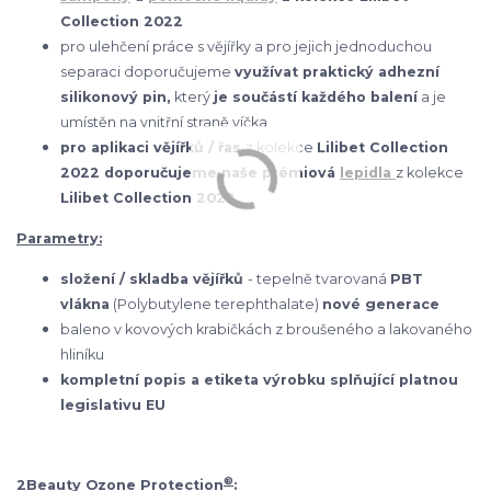
Collection 2022
pro ulehčení práce s vějířky a pro jejich jednoduchou
separaci doporučujeme
využívat praktický adhezní
silikonový pin,
který
je součástí každého balení
a je
umístěn na vnitřní straně víčka
pro aplikaci vějířků / řas
z kolekce
Lilibet Collection
2022 doporučujeme naše prémiová
lepidla
z kolekce
Lilibet Collection 2022
Parametry:
složení / skladba vějířků
- tepelně tvarovaná
PBT
vlákna
(Polybutylene terephthalate)
nové generace
baleno v kovových krabičkách z broušeného a lakovaného
hliníku
kompletní popis a etiketa výrobku splňující platnou
legislativu EU
®
2Beauty Ozone Protection
: