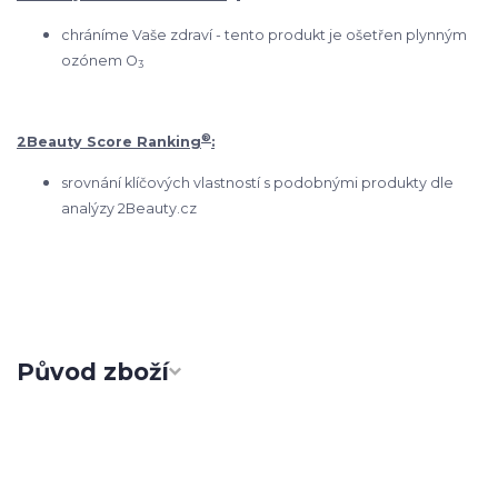
chráníme Vaše zdraví - tento produkt je ošetřen plynným
ozónem O
3
®
2Beauty Score Ranking
:
srovnání klíčových vlastností s podobnými produkty dle
analýzy 2Beauty.cz
Původ zboží