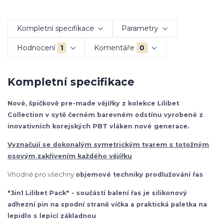
Kompletní specifikace
Parametry
Hodnocení
1
Komentáře
0
Kompletní specifikace
Nové, špičkově pre-made vějířky z kolekce Lilibet
Collection v sytě černém barevném odstínu vyrobené z
inovativních korejských PBT vláken nové generace.
Vyznačují se dokonalým symetrickým tvarem s totožným
osovým zakřivením každého vějířku
Vhodné pro všechny
objemové techniky prodlužování řas
"3in1 Lilibet Pack" - součástí balení řas je silikonový
adhezní pin na spodní straně víčka a praktická paletka na
lepidlo s lepící základnou