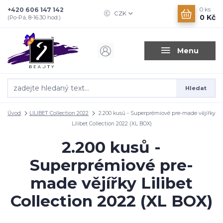
+420 606 147 142
0
ks
CZK
0 Kč
(Po-Pá, 8-16.30 hod.)
Menu
Hledat
Úvod
LILIBET Collection 2022
2.200 kusů - Superprémiové pre-made vějířky
Lilibet Collection 2022 (XL BOX)
2.200 kusů -
Superprémiové pre-
made vějířky Lilibet
Collection 2022 (XL BOX)