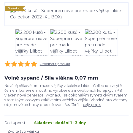
Novinka
Ohodnotit produkt
Volně sypané / Síla vlákna 0,07 mm
Nové, špičkově pre-made vějířky z kolekce Lilibet Collection v sytě
černém barevném odstínu vyrobené z inovativních korejských PBT
vláken nové generace. Vyznačují se dokonalým symetrickým tvarem
s totožným osovým zakřivením každého vějířku Vhodné pro všechny
objemové techniky prodlužování řas "3in1 ...
celý popis
Dostupnost
Skladem - dodání 1 - 3 dny
1. Zvolte typ vějířku