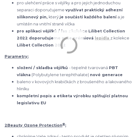
pro ulehčení práce s vějířky a pro jejich jednoduchou
separaci doporučujeme
využívat praktický adhezní
silikonový pin,
který
je součástí každého balení
a je
umístěn na vnitřní straně víčka
pro aplikaci vějířků / řas
z kolekce
Lilibet Collection
2022 doporučujeme naše prémiová
lepidla
z kolekce
Lilibet Collection 2022
Parametry:
složení / skladba vějířků
- tepelně tvarovaná
PBT
vlákna
(Polybutylene terephthalate)
nové generace
baleno v kovových krabičkách z broušeného a lakovaného
hliníku
kompletní popis a etiketa výrobku splňující platnou
legislativu EU
®
2Beauty Ozone Protection
:
chráníme Vaše zdraví - tento produkt je ošetřen plynným