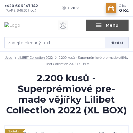
+420 606 147 142
0
ks
CZK
0 Kč
(Po-Pá, 8-16.30 hod.)
Menu
Hledat
Úvod
LILIBET Collection 2022
2.200 kusů - Superprémiové pre-made vějířky
Lilibet Collection 2022 (XL BOX)
2.200 kusů -
Superprémiové pre-
made vějířky Lilibet
Collection 2022 (XL BOX)
Novinka