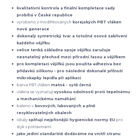
kvalitativní kontrola a finální kompletace sady
probíhá v České republice
vyrobeno z modifikovaných
korejských
PBT vláken
nové generace
dokonalý symetrický tvar a totožné osové zakřivení
každého vějířku
velice tenká základna spoje vějířku zaručuje
neznatelný přechod mezi přírodní řasou a vějířkem
pro kompletaci vějířků jsou použita adheziva bez
přídavků silikonu - pro následné dokonalé přilnutí
mikrokapky lepidla při aplikaci
barva PBT vláken
matná - sytě černá
vlákna se vyznačují
vysokou odolností proti tepelnému
a mechanickému namáhání
baleno v
kovových, lakovaných a plně
recyklovatelných obalech
obaly
splňují nejpřísnější hygienické normy EU
pro
styk s potravinami
jako jediní standartně dodáváme na vnitří stranu