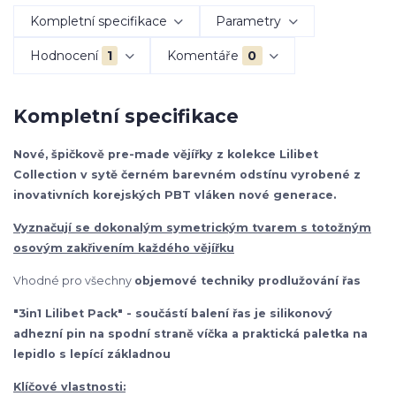
Kompletní specifikace
Parametry
Hodnocení
1
Komentáře
0
Kompletní specifikace
Nové, špičkově pre-made vějířky z kolekce Lilibet
Collection v sytě černém barevném odstínu vyrobené z
inovativních korejských PBT vláken nové generace.
Vyznačují se dokonalým symetrickým tvarem s totožným
osovým zakřivením každého vějířku
Vhodné pro všechny
objemové techniky prodlužování řas
"3in1 Lilibet Pack" - součástí balení řas je silikonový
adhezní pin na spodní straně víčka a praktická paletka na
lepidlo s lepící základnou
Klíčové vlastnosti: