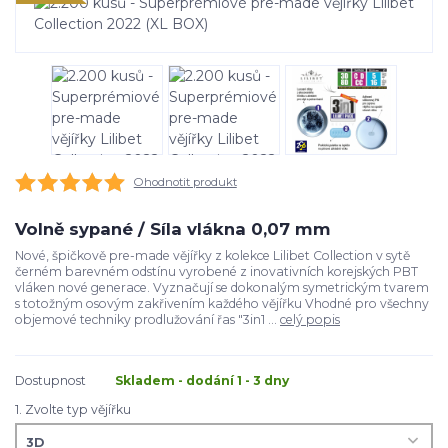
Ohodnotit produkt
Volně sypané / Síla vlákna 0,07 mm
Nové, špičkově pre-made vějířky z kolekce Lilibet Collection v sytě
černém barevném odstínu vyrobené z inovativních korejských PBT
vláken nové generace. Vyznačují se dokonalým symetrickým tvarem
s totožným osovým zakřivením každého vějířku Vhodné pro všechny
objemové techniky prodlužování řas "3in1 ...
celý popis
Dostupnost
Skladem - dodání 1 - 3 dny
1. Zvolte typ vějířku