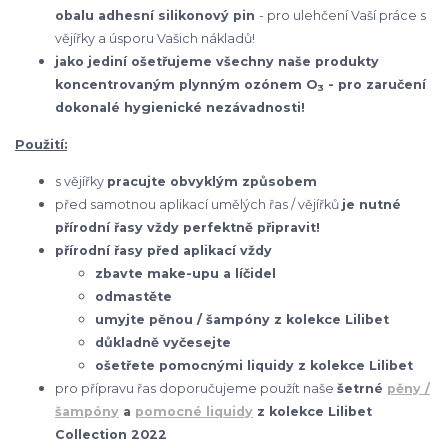
obalu adhesní silikonový pin
- pro ulehčení Vaší práce s
vějířky a úsporu Vašich nákladů!
jako jediní ošetřujeme všechny naše produkty
koncentrovaným plynným ozónem O
- pro zaručení
3
dokonalé hygienické nezávadnosti!
Použití:
s vějířky
pracujte obvyklým způsobem
před samotnou aplikací umělých řas / vějířků
je nutné
přírodní řasy vždy perfektně připravit!
přírodní řasy před aplikací vždy
zbavte make-upu a líčidel
odmastěte
umyjte pěnou / šampóny z kolekce Lilibet
důkladně vyčesejte
ošetřete pomocnými liquidy z kolekce Lilibet
pro přípravu řas doporučujeme použít naše
šetrné
pěny /
šampóny
a
pomocné liquidy
z kolekce Lilibet
Collection 2022