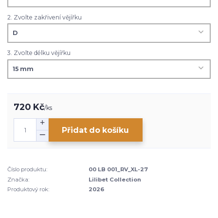
2. Zvolte zakřivení vějířku
3. Zvolte délku vějířku
720 Kč
/
ks
Přidat do košíku
Číslo produktu:
00 LB 001_RV_XL-27
Značka:
Lilibet Collection
Produktový rok:
2026