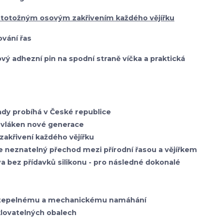
 totožným osovým zakřivením každého vějířku
vání řas
onový adhezní pin na spodní straně víčka a praktická
sady probíhá v České republice
vláken nové generace
zakřivení každého vějířku
je neznatelný přechod mezi přírodní řasou a vějířkem
va bez přídavků silikonu - pro následné dokonalé
i tepelnému a mechanickému namáhání
klovatelných obalech