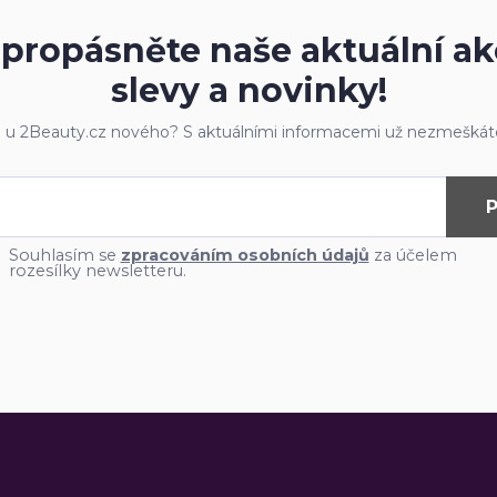
propásněte naše aktuální ak
slevy a novinky!
e u 2Beauty.cz nového? S aktuálními informacemi už nezmeškáte
P
Souhlasím se
zpracováním osobních údajů
za účelem
rozesílky newsletteru.