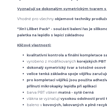
Vyznačují se dokonalým symetrickým tvarem s
Vhodné pro všechny
objemové techniky prodlužo
"3in1 Lilibet Pack" - součástí balení řas je silik
paletka na lepidlo s lepící základnou
Klíčové vlastnosti:
kvalitativní kontrola a finální kompletace 
vyrobeno z modifikovaných
korejských
PBT 
dokonalý symetrický tvar a totožné osové 
velice tenká základna spoje vějířku zaruču
pro kompletaci vějířků jsou použita adhezi
přilnutí mikrokapky lepidla při aplikaci
barva PBT vláken
matná - sytě černá
vlákna se vyznačují
vysokou odolností prot
baleno v
kovových, lakovaných a plně recy