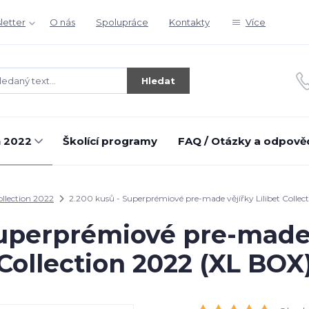
letter
O nás
Spolupráce
Kontakty
Více
Hledat
n 2022
Školící programy
FAQ / Otázky a odpově
ollection 2022
2.200 kusů - Superprémiové pre-made vějířky Lilibet Collec
Superprémiové pre-made v
Collection 2022 (XL BOX