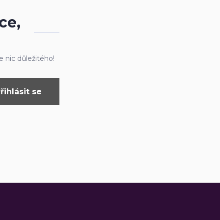
ce,
 nic důležitého!
řihlásit se