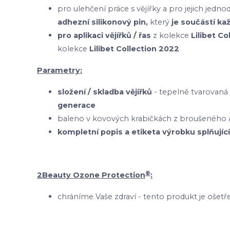
pro ulehčení práce s vějířky a pro jejich je
adhezní silikonový pin,
který
je součástí ka
pro aplikaci vějířků / řas
z kolekce
Lilibet C
kolekce
Lilibet Collection 2022
Parametry:
složení / skladba vějířků
- tepelně tvarovaná
generace
baleno v kovových krabičkách z broušeného a
kompletní popis a etiketa výrobku splňující
®
2Beauty Ozone Protection
:
chráníme Vaše zdraví - tento produkt je oš