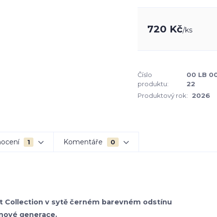
720 Kč
/
ks
Číslo
00 LB 0
produktu:
22
Produktový rok:
2026
ocení
Komentáře
1
0
bet Collection v sytě černém barevném odstínu
 nové generace.