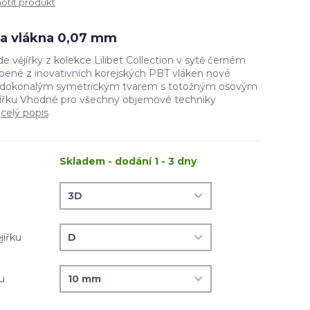
tit produkt
íla vlákna 0,07 mm
 vějířky z kolekce Lilibet Collection v sytě černém
ené z inovativních korejských PBT vláken nové
e dokonalým symetrickým tvarem s totožným osovým
jířku Vhodné pro všechny objemové techniky
.
celý popis
Skladem - dodání 1 - 3 dny
jířku
ku