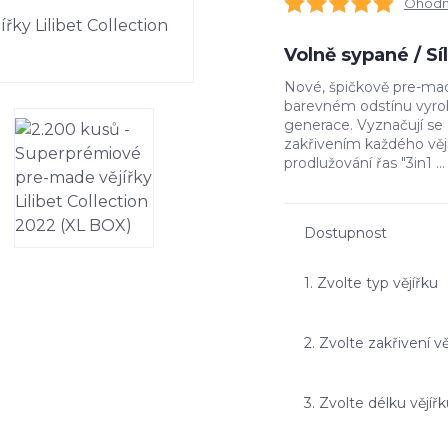
Ohodno
Volně sypané / S
Nové, špičkově pre-made
barevném odstínu vyrob
generace. Vyznačují s
zakřivením každého vě
prodlužování řas "3in1 ..
Dostupnost
1. Zvolte typ vějířku
2. Zvolte zakřivení vě
3. Zvolte délku vějíř