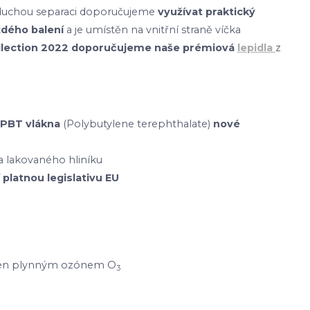
dnoduchou separaci doporučujeme
využívat praktický
ždého balení
a je umístěn na vnitřní straně víčka
ollection 2022 doporučujeme naše prémiová
lepidla
z
PBT vlákna
(Polybutylene terephthalate)
nové
 lakovaného hliníku
 platnou legislativu EU
etřen plynným ozónem O
3