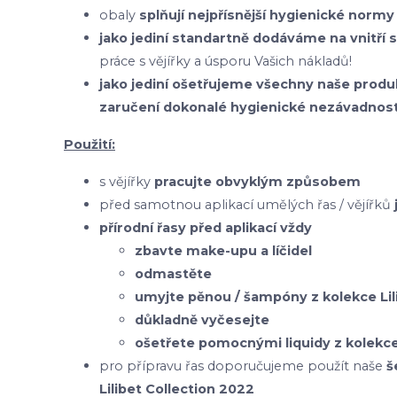
obaly
splňují nejpřísnější hygienické normy
jako jediní standartně dodáváme na vnitří 
práce s vějířky a úsporu Vašich nákladů!
jako jediní ošetřujeme všechny naše pr
zaručení dokonalé hygienické nezávadnost
Použití:
s vějířky
pracujte obvyklým způsobem
před samotnou aplikací umělých řas / vějířků
přírodní řasy před aplikací vždy
zbavte make-upu a líčidel
odmastěte
umyjte pěnou / šampóny z kolekce Lil
důkladně vyčesejte
ošetřete pomocnými liquidy z kolekce 
pro přípravu řas doporučujeme použít naše
š
Lilibet Collection 2022