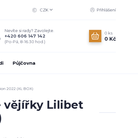
CZK
Přihlášení
Nevíte si rady? Zavolejte.
0
ks
+420 606 147 142
0 Kč
(Po-Pá, 8-16.30 hod.)
di
Půjčovna
tion 2022 (XL BOX)
ějířky Lilibet
)