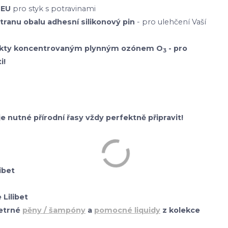
 EU
pro styk s potravinami
stranu obalu adhesní silikonový pin
- pro ulehčení Vaší
odukty koncentrovaným plynným ozónem O
- pro
3
i!
je nutné přírodní řasy vždy perfektně připravit!
ibet
Lilibet
etrné
pěny / šampóny
a
pomocné liquidy
z kolekce