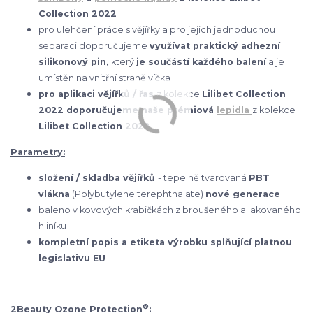
Collection 2022
pro ulehčení práce s vějířky a pro jejich jednoduchou
separaci doporučujeme
využívat praktický adhezní
silikonový pin,
který
je součástí každého balení
a je
umístěn na vnitřní straně víčka
pro aplikaci vějířků / řas
z kolekce
Lilibet Collection
2022 doporučujeme naše prémiová
lepidla
z kolekce
Lilibet Collection 2022
Parametry:
složení / skladba vějířků
- tepelně tvarovaná
PBT
vlákna
(Polybutylene terephthalate)
nové generace
baleno v kovových krabičkách z broušeného a lakovaného
hliníku
kompletní popis a etiketa výrobku splňující platnou
legislativu EU
®
2Beauty Ozone Protection
: