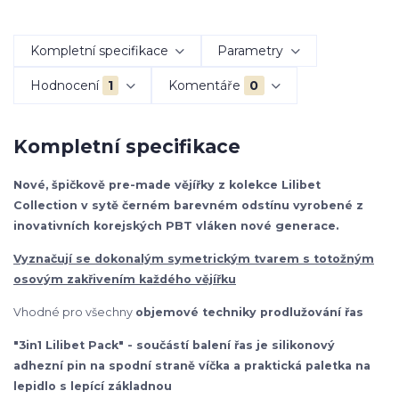
Kompletní specifikace
Parametry
Hodnocení
1
Komentáře
0
Kompletní specifikace
Nové, špičkově pre-made vějířky z kolekce Lilibet
Collection v sytě černém barevném odstínu vyrobené z
inovativních korejských PBT vláken nové generace.
Vyznačují se dokonalým symetrickým tvarem s totožným
osovým zakřivením každého vějířku
Vhodné pro všechny
objemové techniky prodlužování řas
"3in1 Lilibet Pack" - součástí balení řas je silikonový
adhezní pin na spodní straně víčka a praktická paletka na
lepidlo s lepící základnou