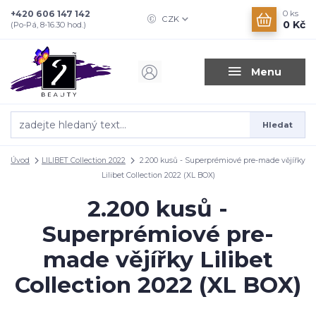
+420 606 147 142
0
ks
CZK
0 Kč
(Po-Pá, 8-16.30 hod.)
Menu
Hledat
Úvod
LILIBET Collection 2022
2.200 kusů - Superprémiové pre-made vějířky
Lilibet Collection 2022 (XL BOX)
2.200 kusů -
Superprémiové pre-
made vějířky Lilibet
Collection 2022 (XL BOX)