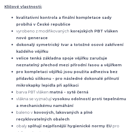
Klíčové vlastnosti:
kvalitativní kontrola a finální kompletace sady
probíhá v České republice
vyrobeno z modifikovaných
korejských
PBT vláken
nové generace
dokonalý symetrický tvar a totožné osové zakřivení
každého vějířku
velice tenká základna spoje vějířku zaručuje
neznatelný přechod mezi přírodní řasou a vějířkem
pro kompletaci vějířků jsou použita adheziva bez
přídavků silikonu - pro následné dokonalé přilnutí
mikrokapky lepidla při aplikaci
barva PBT vláken
matná - sytě černá
vlákna se vyznačují
vysokou odolností proti tepelnému
a mechanickému namáhání
baleno v
kovových, lakovaných a plně
recyklovatelných obalech
obaly
splňují nejpřísnější hygienické normy EU
pro