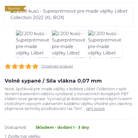
Novinka
Ohodnotit produkt
Volně sypané / Síla vlákna 0,07 mm
Nové, špičkově pre-made vějířky z kolekce Lilibet Collection v sytě
černém barevném odstínu vyrobené z inovativních korejských PBT
vláken nové generace. Vyznačují se dokonalým symetrickým tvarem
s totožným osovým zakřivením každého vějířku Vhodné pro všechny
objemové techniky prodlužování řas "3in1 ...
celý popis
Dostupnost
Skladem - dodání 1 - 3 dny
1. Zvolte typ vějířku