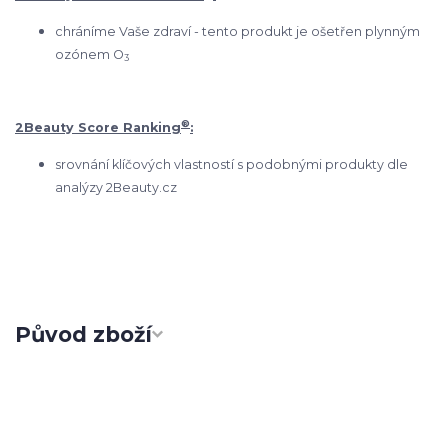
chráníme Vaše zdraví - tento produkt je ošetřen plynným
ozónem O
3
®
2Beauty Score Ranking
:
srovnání klíčových vlastností s podobnými produkty dle
analýzy 2Beauty.cz
Původ zboží