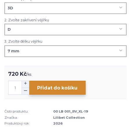
2. Zvolte zakřivení vějířku
3. Zvolte délku vějířku
720 Kč
/
ks
Přidat do košíku
Číslo produktu:
00 LB 001_RV_XL-19
Značka:
Lilibet Collection
Produktový rok:
2026