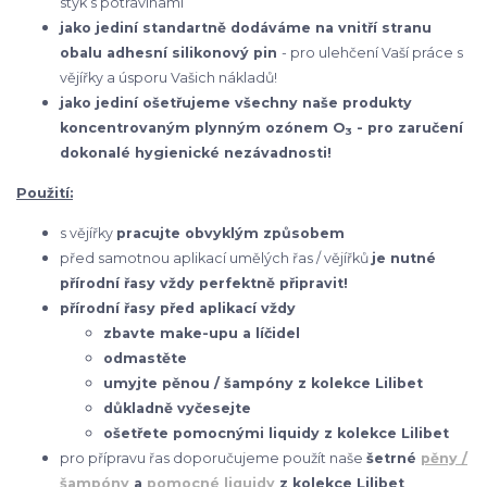
styk s potravinami
jako jediní standartně dodáváme na vnitří stranu
obalu adhesní silikonový pin
- pro ulehčení Vaší práce s
vějířky a úsporu Vašich nákladů!
jako jediní ošetřujeme všechny naše produkty
koncentrovaným plynným ozónem O
- pro zaručení
3
dokonalé hygienické nezávadnosti!
Použití:
s vějířky
pracujte obvyklým způsobem
před samotnou aplikací umělých řas / vějířků
je nutné
přírodní řasy vždy perfektně připravit!
přírodní řasy před aplikací vždy
zbavte make-upu a líčidel
odmastěte
umyjte pěnou / šampóny z kolekce Lilibet
důkladně vyčesejte
ošetřete pomocnými liquidy z kolekce Lilibet
pro přípravu řas doporučujeme použít naše
šetrné
pěny /
šampóny
a
pomocné liquidy
z kolekce Lilibet