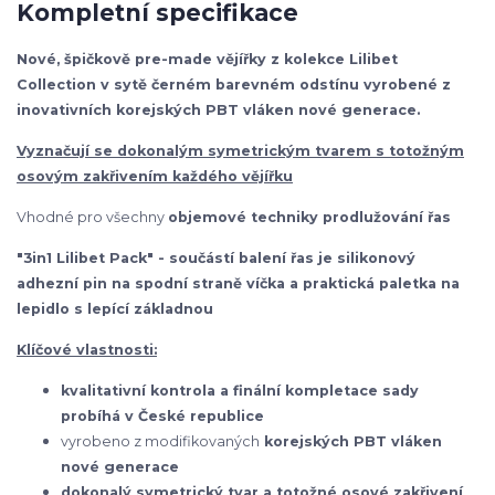
Kompletní specifikace
Nové, špičkově pre-made vějířky z kolekce Lilibet
Collection v sytě černém barevném odstínu vyrobené z
inovativních korejských PBT vláken nové generace.
Vyznačují se dokonalým symetrickým tvarem s totožným
osovým zakřivením každého vějířku
Vhodné pro všechny
objemové techniky prodlužování řas
"3in1 Lilibet Pack" - součástí balení řas je silikonový
adhezní pin na spodní straně víčka a praktická paletka na
lepidlo s lepící základnou
Klíčové vlastnosti:
kvalitativní kontrola a finální kompletace sady
probíhá v České republice
vyrobeno z modifikovaných
korejských
PBT vláken
nové generace
dokonalý symetrický tvar a totožné osové zakřivení