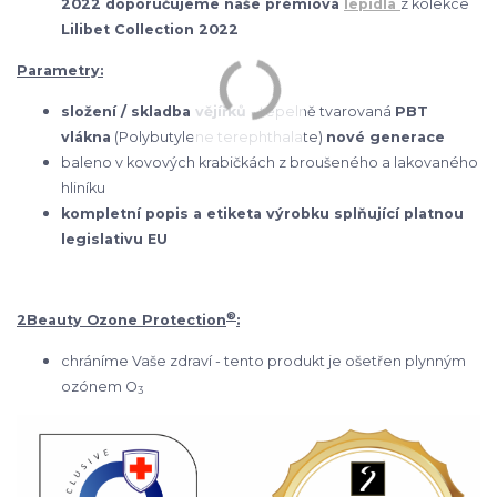
2022 doporučujeme naše prémiová
lepidla
z kolekce
Lilibet Collection 2022
Parametry:
složení / skladba vějířků
- tepelně tvarovaná
PBT
vlákna
(Polybutylene terephthalate)
nové generace
baleno v kovových krabičkách z broušeného a lakovaného
hliníku
kompletní popis a etiketa výrobku splňující platnou
legislativu EU
®
2Beauty Ozone Protection
:
chráníme Vaše zdraví - tento produkt je ošetřen plynným
ozónem O
3