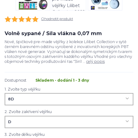
Ohodnotit produkt
Volně sypané / Síla vlákna 0,07 mm
Nové, špičkově pre-made vějířky z kolekce Lilibet Collection v sytě
černém barevném odstínu vyrobené z inovativních korejských PBT
vláken nové generace. Vyznačují se dokonalým symetrickým tvarem
s totožným osovým zakřivením každého vějířku Vhodné pro všechny
objemové techniky prodlužování řas "3in1 ...
celý popis
Dostupnost
Skladem - dodání 1 - 3 dny
1. Zvolte typ vějířku
2. Zvolte zakřivení vějířku
3. Zvolte délku vějířku