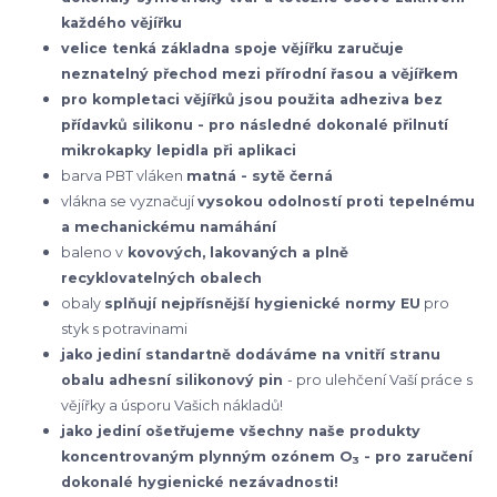
každého vějířku
velice tenká základna spoje vějířku zaručuje
neznatelný přechod mezi přírodní řasou a vějířkem
pro kompletaci vějířků jsou použita adheziva bez
přídavků silikonu - pro následné dokonalé přilnutí
mikrokapky lepidla při aplikaci
barva PBT vláken
matná - sytě černá
vlákna se vyznačují
vysokou odolností proti tepelnému
a mechanickému namáhání
baleno v
kovových, lakovaných a plně
recyklovatelných obalech
obaly
splňují nejpřísnější hygienické normy EU
pro
styk s potravinami
jako jediní standartně dodáváme na vnitří stranu
obalu adhesní silikonový pin
- pro ulehčení Vaší práce s
vějířky a úsporu Vašich nákladů!
jako jediní ošetřujeme všechny naše produkty
koncentrovaným plynným ozónem O
- pro zaručení
3
dokonalé hygienické nezávadnosti!