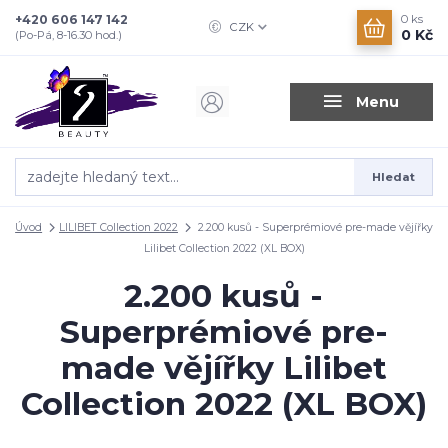
+420 606 147 142
0
ks
CZK
0 Kč
(Po-Pá, 8-16.30 hod.)
Menu
Hledat
Úvod
LILIBET Collection 2022
2.200 kusů - Superprémiové pre-made vějířky
Lilibet Collection 2022 (XL BOX)
2.200 kusů -
Superprémiové pre-
made vějířky Lilibet
Collection 2022 (XL BOX)