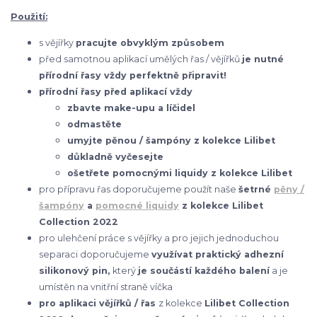
Použití:
s vějířky
pracujte obvyklým způsobem
před samotnou aplikací umělých řas / vějířků
je nutné
přírodní řasy vždy perfektně připravit!
přírodní řasy před aplikací vždy
zbavte make-upu a líčidel
odmastěte
umyjte pěnou / šampóny z kolekce Lilibet
důkladně vyčesejte
ošetřete pomocnými liquidy z kolekce Lilibet
pro přípravu řas doporučujeme použít naše
šetrné
pěny /
šampóny
a
pomocné liquidy
z kolekce Lilibet
Collection 2022
pro ulehčení práce s vějířky a pro jejich jednoduchou
separaci doporučujeme
využívat praktický adhezní
silikonový pin,
který
je součástí každého balení
a je
umístěn na vnitřní straně víčka
pro aplikaci vějířků / řas
z kolekce
Lilibet Collection