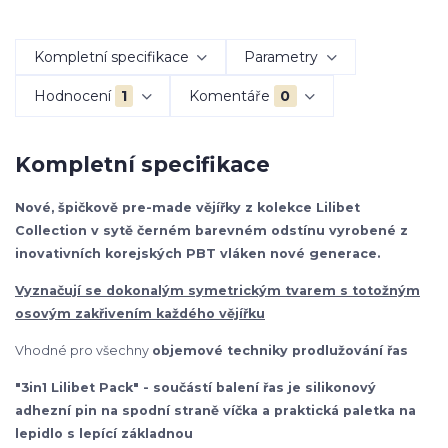
Kompletní specifikace
Parametry
Hodnocení
1
Komentáře
0
Kompletní specifikace
Nové, špičkově pre-made vějířky z kolekce Lilibet
Collection v sytě černém barevném odstínu vyrobené z
inovativních korejských PBT vláken nové generace.
Vyznačují se dokonalým symetrickým tvarem s totožným
osovým zakřivením každého vějířku
Vhodné pro všechny
objemové techniky prodlužování řas
"3in1 Lilibet Pack" - součástí balení řas je silikonový
adhezní pin na spodní straně víčka a praktická paletka na
lepidlo s lepící základnou