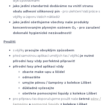
styk s potravinami
jako jediní standartně dodáváme na vnitří stranu
obalu adhesní silikonový pin
- pro ulehčení Vaší práce s
vějířky a úsporu Vašich nákladů!
jako jediní ošetřujeme všechny naše produkty
koncentrovaným plynným ozónem O
- pro zaručení
3
dokonalé hygienické nezávadnosti!
Použití:
s vějířky
pracujte obvyklým způsobem
před samotnou aplikací umělých řas / vějířků
je nutné
přírodní řasy vždy perfektně připravit!
přírodní řasy před aplikací vždy
zbavte make-upu a líčidel
odmastěte
umyjte pěnou / šampóny z kolekce Lilibet
důkladně vyčesejte
ošetřete pomocnými liquidy z kolekce Lilibet
pro přípravu řas doporučujeme použít naše
šetrné
pěny /
šampóny
a
pomocné liquidy
z kolekce Lilibet