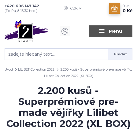
+420 606 147 142
0
ks
CZK
0 Kč
(Po-Pá, 8-16.30 hod.)
Menu
Hledat
Úvod
LILIBET Collection 2022
2.200 kusů - Superprémiové pre-made vějířky
Lilibet Collection 2022 (XL BOX)
2.200 kusů -
Superprémiové pre-
made vějířky Lilibet
Collection 2022 (XL BOX)