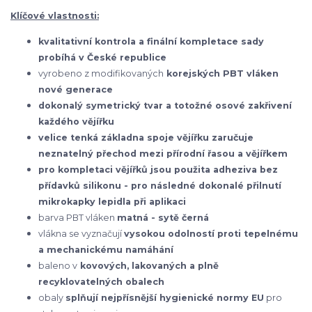
Klíčové vlastnosti:
kvalitativní kontrola a finální kompletace sady
probíhá v České republice
vyrobeno z modifikovaných
korejských
PBT vláken
nové generace
dokonalý symetrický tvar a totožné osové zakřivení
každého vějířku
velice tenká základna spoje vějířku zaručuje
neznatelný přechod mezi přírodní řasou a vějířkem
pro kompletaci vějířků jsou použita adheziva bez
přídavků silikonu - pro následné dokonalé přilnutí
mikrokapky lepidla při aplikaci
barva PBT vláken
matná - sytě černá
vlákna se vyznačují
vysokou odolností proti tepelnému
a mechanickému namáhání
baleno v
kovových, lakovaných a plně
recyklovatelných obalech
obaly
splňují nejpřísnější hygienické normy EU
pro