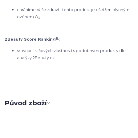
chráníme Vaše zdraví - tento produkt je ošetřen plynným
ozónem O
3
®
2Beauty Score Ranking
:
srovnání klíčových vlastností s podobnými produkty dle
analýzy 2Beauty.cz
Původ zboží