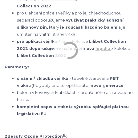
Collection 2022
pro ulehčení práce s vějířky a pro jejich jednoduchou
separaci doporučujeme
využívat praktický adhezní
silikonový pin,
který
je součástí každého balení
a je
umístěn na vnitřní straně víčka
pro aplikaci vějířků / řas
z kolekce
Lilibet Collection
2022 doporučujeme naše prémiová
lepidla
z kolekce
Lilibet Collection 2022
Parametry:
složení / skladba vějířků
- tepelně tvarovaná
PBT
vlákna
(Polybutylene terephthalate)
nové generace
baleno v kovových krabičkách z broušeného a lakovaného
hliníku
kompletní popis a etiketa výrobku splňující platnou
legislativu EU
®
2Beauty Ozone Protection
: