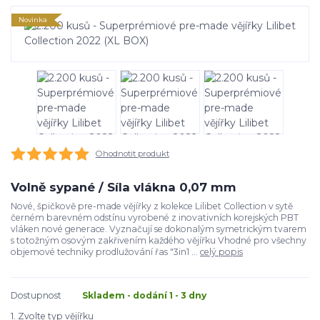
Novinka
Ohodnotit produkt
Volně sypané / Síla vlákna 0,07 mm
Nové, špičkově pre-made vějířky z kolekce Lilibet Collection v sytě
černém barevném odstínu vyrobené z inovativních korejských PBT
vláken nové generace. Vyznačují se dokonalým symetrickým tvarem
s totožným osovým zakřivením každého vějířku Vhodné pro všechny
objemové techniky prodlužování řas "3in1 ...
celý popis
Dostupnost
Skladem - dodání 1 - 3 dny
1. Zvolte typ vějířku