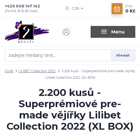
+420 606 147 142
0
ks
CZK
0 Kč
(Po-Pá, 8-16.30 hod.)
Menu
Hledat
Úvod
LILIBET Collection 2022
2.200 kusů - Superprémiové pre-made vějířky
Lilibet Collection 2022 (XL BOX)
2.200 kusů -
Superprémiové pre-
made vějířky Lilibet
Collection 2022 (XL BOX)