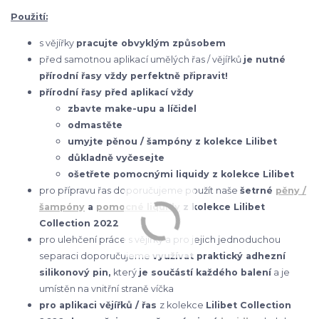
Použití:
s vějířky
pracujte obvyklým způsobem
před samotnou aplikací umělých řas / vějířků
je nutné
přírodní řasy vždy perfektně připravit!
přírodní řasy před aplikací vždy
zbavte make-upu a líčidel
odmastěte
umyjte pěnou / šampóny z kolekce Lilibet
důkladně vyčesejte
ošetřete pomocnými liquidy z kolekce Lilibet
pro přípravu řas doporučujeme použít naše
šetrné
pěny /
šampóny
a
pomocné liquidy
z kolekce Lilibet
Collection 2022
pro ulehčení práce s vějířky a pro jejich jednoduchou
separaci doporučujeme
využívat praktický adhezní
silikonový pin,
který
je součástí každého balení
a je
umístěn na vnitřní straně víčka
pro aplikaci vějířků / řas
z kolekce
Lilibet Collection