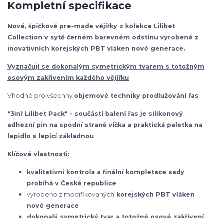
Kompletní specifikace
Nové, špičkově pre-made vějířky z kolekce Lilibet
Collection v sytě černém barevném odstínu vyrobené z
inovativních korejských PBT vláken nové generace.
Vyznačují se dokonalým symetrickým tvarem s totožným
osovým zakřivením každého vějířku
Vhodné pro všechny
objemové techniky prodlužování řas
"3in1 Lilibet Pack" - součástí balení řas je silikonový
adhezní pin na spodní straně víčka a praktická paletka na
lepidlo s lepící základnou
Klíčové vlastnosti:
kvalitativní kontrola a finální kompletace sady
probíhá v České republice
vyrobeno z modifikovaných
korejských
PBT vláken
nové generace
dokonalý symetrický tvar a totožné osové zakřivení