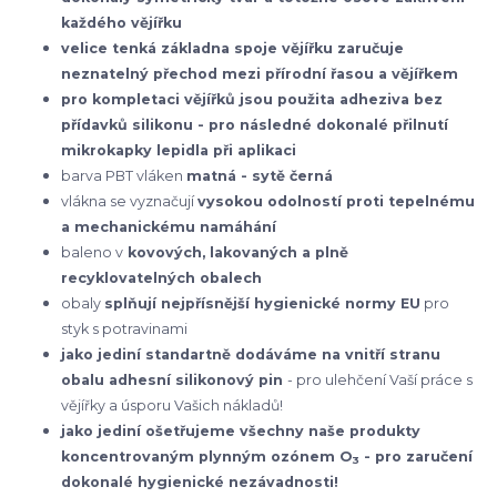
každého vějířku
velice tenká základna spoje vějířku zaručuje
neznatelný přechod mezi přírodní řasou a vějířkem
pro kompletaci vějířků jsou použita adheziva bez
přídavků silikonu - pro následné dokonalé přilnutí
mikrokapky lepidla při aplikaci
barva PBT vláken
matná - sytě černá
vlákna se vyznačují
vysokou odolností proti tepelnému
a mechanickému namáhání
baleno v
kovových, lakovaných a plně
recyklovatelných obalech
obaly
splňují nejpřísnější hygienické normy EU
pro
styk s potravinami
jako jediní standartně dodáváme na vnitří stranu
obalu adhesní silikonový pin
- pro ulehčení Vaší práce s
vějířky a úsporu Vašich nákladů!
jako jediní ošetřujeme všechny naše produkty
koncentrovaným plynným ozónem O
- pro zaručení
3
dokonalé hygienické nezávadnosti!