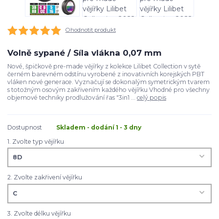
Ohodnotit produkt
Volně sypané / Síla vlákna 0,07 mm
Nové, špičkově pre-made vějířky z kolekce Lilibet Collection v sytě
černém barevném odstínu vyrobené z inovativních korejských PBT
vláken nové generace. Vyznačují se dokonalým symetrickým tvarem
s totožným osovým zakřivením každého vějířku Vhodné pro všechny
objemové techniky prodlužování řas "3in1 ...
celý popis
Dostupnost
Skladem - dodání 1 - 3 dny
1. Zvolte typ vějířku
2. Zvolte zakřivení vějířku
3. Zvolte délku vějířku