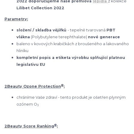
2022 doporučujeme naše prémiová
lepidla
z kolekce
Lilibet Collection 2022
Parametry:
složení / skladba vějířků
- tepelně tvarovaná
PBT
vlákna
(Polybutylene terephthalate)
nové generace
baleno v kovových krabičkách z broušeného a lakovaného
hliníku
kompletní popis a etiketa výrobku splňující platnou
legislativu EU
®
2Beauty Ozone Protection
:
chráníme Vaše zdraví - tento produkt je ošetřen plynným
ozónem O
3
®
2Beauty Score Ranking
: