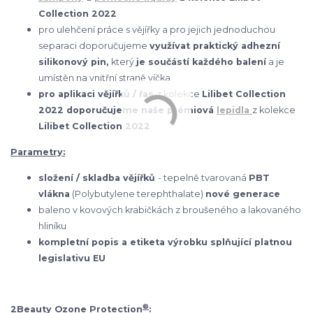
Collection 2022
pro ulehčení práce s vějířky a pro jejich jednoduchou
separaci doporučujeme
využívat praktický adhezní
silikonový pin,
který
je součástí každého balení
a je
umístěn na vnitřní straně víčka
pro aplikaci vějířků / řas
z kolekce
Lilibet Collection
2022 doporučujeme naše prémiová
lepidla
z kolekce
Lilibet Collection 2022
Parametry:
složení / skladba vějířků
- tepelně tvarovaná
PBT
vlákna
(Polybutylene terephthalate)
nové generace
baleno v kovových krabičkách z broušeného a lakovaného
hliníku
kompletní popis a etiketa výrobku splňující platnou
legislativu EU
®
2Beauty Ozone Protection
: