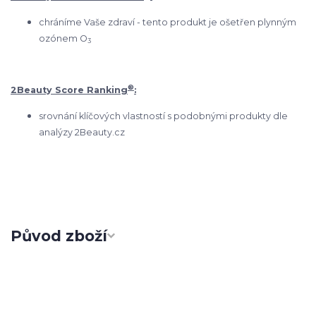
chráníme Vaše zdraví - tento produkt je ošetřen plynným
ozónem O
3
®
2Beauty Score Ranking
:
srovnání klíčových vlastností s podobnými produkty dle
analýzy 2Beauty.cz
Původ zboží