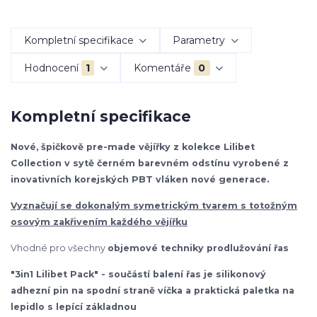
Kompletní specifikace
Parametry
Hodnocení
1
Komentáře
0
Kompletní specifikace
Nové, špičkově pre-made vějířky z kolekce Lilibet
Collection v sytě černém barevném odstínu vyrobené z
inovativních korejských PBT vláken nové generace.
Vyznačují se dokonalým symetrickým tvarem s totožným
osovým zakřivením každého vějířku
Vhodné pro všechny
objemové techniky prodlužování řas
"3in1 Lilibet Pack" - součástí balení řas je silikonový
adhezní pin na spodní straně víčka a praktická paletka na
lepidlo s lepící základnou