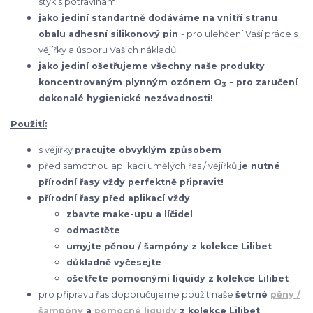
styk s potravinami
jako jediní standartně dodáváme na vnitří stranu
obalu adhesní silikonový pin
- pro ulehčení Vaší práce s
vějířky a úsporu Vašich nákladů!
jako jediní ošetřujeme všechny naše produkty
koncentrovaným plynným ozónem O
- pro zaručení
3
dokonalé hygienické nezávadnosti!
Použití:
s vějířky
pracujte obvyklým způsobem
před samotnou aplikací umělých řas / vějířků
je nutné
přírodní řasy vždy perfektně připravit!
přírodní řasy před aplikací vždy
zbavte make-upu a líčidel
odmastěte
umyjte pěnou / šampóny z kolekce Lilibet
důkladně vyčesejte
ošetřete pomocnými liquidy z kolekce Lilibet
pro přípravu řas doporučujeme použít naše
šetrné
pěny /
šampóny
a
pomocné liquidy
z kolekce Lilibet