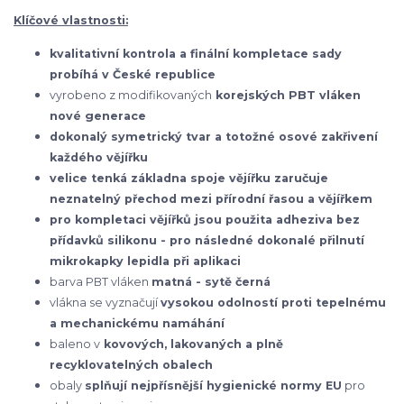
Klíčové vlastnosti:
kvalitativní kontrola a finální kompletace sady
probíhá v České republice
vyrobeno z modifikovaných
korejských
PBT vláken
nové generace
dokonalý symetrický tvar a totožné osové zakřivení
každého vějířku
velice tenká základna spoje vějířku zaručuje
neznatelný přechod mezi přírodní řasou a vějířkem
pro kompletaci vějířků jsou použita adheziva bez
přídavků silikonu - pro následné dokonalé přilnutí
mikrokapky lepidla při aplikaci
barva PBT vláken
matná - sytě černá
vlákna se vyznačují
vysokou odolností proti tepelnému
a mechanickému namáhání
baleno v
kovových, lakovaných a plně
recyklovatelných obalech
obaly
splňují nejpřísnější hygienické normy EU
pro