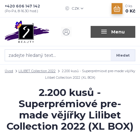
+420 606 147 142
0
ks
CZK
0 Kč
(Po-Pá, 8-16.30 hod.)
Menu
Hledat
Úvod
LILIBET Collection 2022
2.200 kusů - Superprémiové pre-made vějířky
Lilibet Collection 2022 (XL BOX)
2.200 kusů -
Superprémiové pre-
made vějířky Lilibet
Collection 2022 (XL BOX)