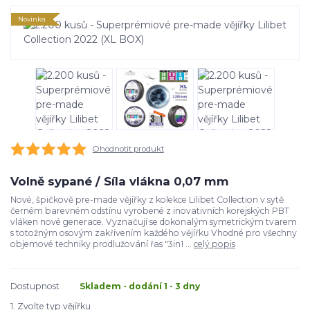
Novinka
Ohodnotit produkt
Volně sypané / Síla vlákna 0,07 mm
Nové, špičkově pre-made vějířky z kolekce Lilibet Collection v sytě
černém barevném odstínu vyrobené z inovativních korejských PBT
vláken nové generace. Vyznačují se dokonalým symetrickým tvarem
s totožným osovým zakřivením každého vějířku Vhodné pro všechny
objemové techniky prodlužování řas "3in1 ...
celý popis
Dostupnost
Skladem - dodání 1 - 3 dny
1. Zvolte typ vějířku