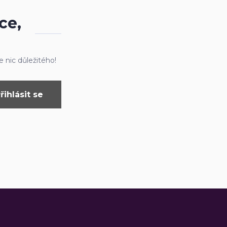
ce,
 nic důležitého!
řihlásit se