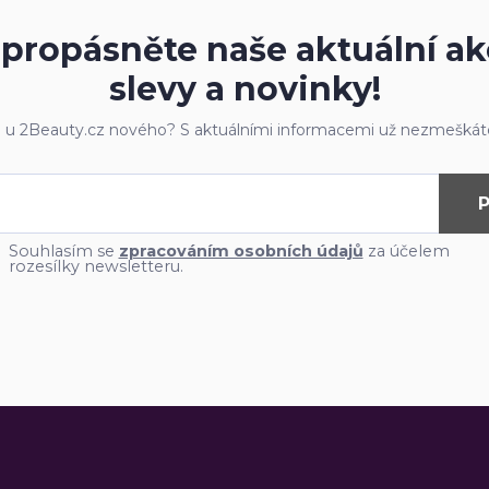
propásněte naše aktuální ak
slevy a novinky!
e u 2Beauty.cz nového? S aktuálními informacemi už nezmeškáte
P
Souhlasím se
zpracováním osobních údajů
za účelem
rozesílky newsletteru.