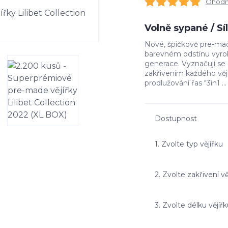
Ohodno
Volně sypané / S
Nové, špičkově pre-made
barevném odstínu vyrob
generace. Vyznačují s
zakřivením každého vě
prodlužování řas "3in1 ..
Dostupnost
1. Zvolte typ vějířku
2. Zvolte zakřivení vě
3. Zvolte délku vějíř