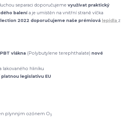
dnoduchou separaci doporučujeme
využívat praktický
ždého balení
a je umístěn na vnitřní straně víčka
ollection 2022 doporučujeme naše prémiová
lepidla
z
PBT vlákna
(Polybutylene terephthalate)
nové
 lakovaného hliníku
 platnou legislativu EU
etřen plynným ozónem O
3