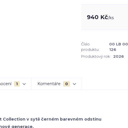
940 Kč
/
ks
Číslo
00 LB 00
produktu:
126
Produktový rok:
2026
ocení
Komentáře
1
0
bet Collection v sytě černém barevném odstínu
 nové generace.