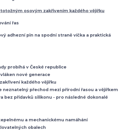
 totožným osovým zakřivením každého vějířku
vání řas
onový adhezní pin na spodní straně víčka a praktická
sady probíhá v České republice
vláken nové generace
zakřivení každého vějířku
je neznatelný přechod mezi přírodní řasou a vějířkem
va bez přídavků silikonu - pro následné dokonalé
i tepelnému a mechanickému namáhání
klovatelných obalech