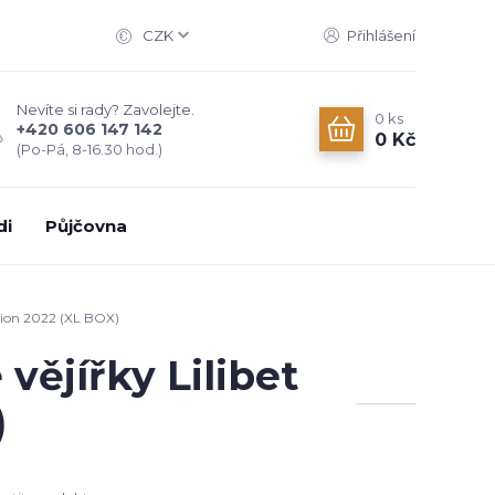
CZK
Přihlášení
Nevíte si rady? Zavolejte.
0
ks
+420 606 147 142
0 Kč
(Po-Pá, 8-16.30 hod.)
di
Půjčovna
tion 2022 (XL BOX)
ějířky Lilibet
)