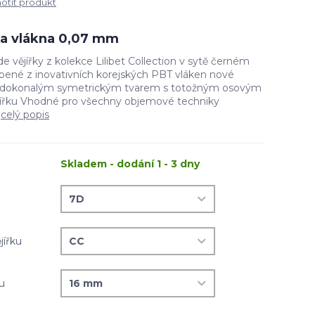
tit produkt
íla vlákna 0,07 mm
 vějířky z kolekce Lilibet Collection v sytě černém
ené z inovativních korejských PBT vláken nové
e dokonalým symetrickým tvarem s totožným osovým
jířku Vhodné pro všechny objemové techniky
.
celý popis
Skladem - dodání 1 - 3 dny
jířku
ku