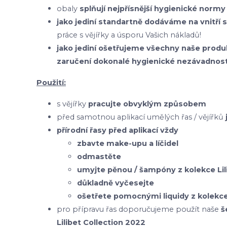
obaly
splňují nejpřísnější hygienické normy
jako jediní standartně dodáváme na vnitří 
práce s vějířky a úsporu Vašich nákladů!
jako jediní ošetřujeme všechny naše pr
zaručení dokonalé hygienické nezávadnost
Použití:
s vějířky
pracujte obvyklým způsobem
před samotnou aplikací umělých řas / vějířků
přírodní řasy před aplikací vždy
zbavte make-upu a líčidel
odmastěte
umyjte pěnou / šampóny z kolekce Lil
důkladně vyčesejte
ošetřete pomocnými liquidy z kolekce 
pro přípravu řas doporučujeme použít naše
š
Lilibet Collection 2022