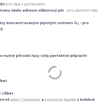
 EU
pro styk s potravinami
stranu obalu adhesní silikonový pin
- pro ulehčení Vaší
odukty koncentrovaným plynným ozónem O
- pro
3
i!
je nutné přírodní řasy vždy perfektně připravit!
ibet
Lilibet
etrné
pěny / šampóny
a
pomocné liquidy
z kolekce