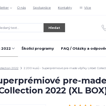
letter
O nás
Spolupráce
Kontakty
Více
Hledat
n 2022
Školící programy
FAQ / Otázky a odpově
ollection 2022
2.200 kusů - Superprémiové pre-made vějířky Lilibet Collec
Superprémiové pre-made v
Collection 2022 (XL BOX