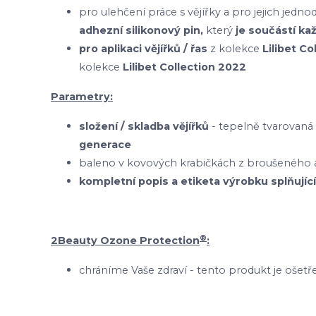
pro ulehčení práce s vějířky a pro jejich je
adhezní silikonový pin,
který
je součástí ka
pro aplikaci vějířků / řas
z kolekce
Lilibet C
kolekce
Lilibet Collection 2022
Parametry:
složení / skladba vějířků
- tepelně tvarovaná
generace
baleno v kovových krabičkách z broušeného a
kompletní popis a etiketa výrobku splňující
®
2Beauty Ozone Protection
:
chráníme Vaše zdraví - tento produkt je oš