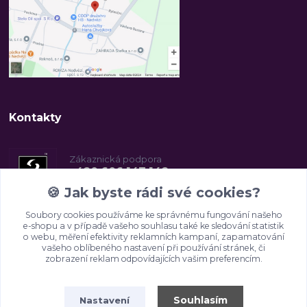
Kontakty
Zákaznická podpora
+420 606 147 142
(Po-Pá, 8-16.30 hod.)
🍪
Jak byste rádi své cookies?
Soubory cookies používáme ke správnému fungování našeho
info@2beauty.cz
e-shopu a v případě vašeho souhlasu také ke sledování statistik
o webu, měření efektivity reklamních kampaní, zapamatování
vašeho oblíbeného nastavení při používání stránek, či
zobrazení reklam odpovídajících vašim preferencím.
Souhlasím
Nastavení