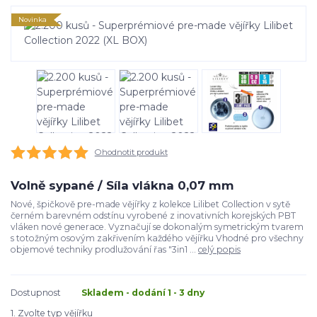
Novinka
Ohodnotit produkt
Volně sypané / Síla vlákna 0,07 mm
Nové, špičkově pre-made vějířky z kolekce Lilibet Collection v sytě
černém barevném odstínu vyrobené z inovativních korejských PBT
vláken nové generace. Vyznačují se dokonalým symetrickým tvarem
s totožným osovým zakřivením každého vějířku Vhodné pro všechny
objemové techniky prodlužování řas "3in1 ...
celý popis
Dostupnost
Skladem - dodání 1 - 3 dny
1. Zvolte typ vějířku