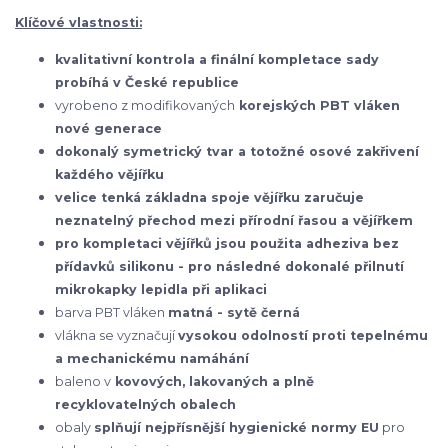
Klíčové vlastnosti:
kvalitativní kontrola a finální kompletace sady
probíhá v České republice
vyrobeno z modifikovaných
korejských
PBT vláken
nové generace
dokonalý symetrický tvar a totožné osové zakřivení
každého vějířku
velice tenká základna spoje vějířku zaručuje
neznatelný přechod mezi přírodní řasou a vějířkem
pro kompletaci vějířků jsou použita adheziva bez
přídavků silikonu - pro následné dokonalé přilnutí
mikrokapky lepidla při aplikaci
barva PBT vláken
matná - sytě černá
vlákna se vyznačují
vysokou odolností proti tepelnému
a mechanickému namáhání
baleno v
kovových, lakovaných a plně
recyklovatelných obalech
obaly
splňují nejpřísnější hygienické normy EU
pro