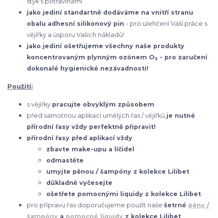
styk s potravinami
jako jediní standartně dodáváme na vnitří stranu
obalu adhesní silikonový pin
- pro ulehčení Vaší práce s
vějířky a úsporu Vašich nákladů!
jako jediní ošetřujeme všechny naše produkty
koncentrovaným plynným ozónem O
- pro zaručení
3
dokonalé hygienické nezávadnosti!
Použití:
s vějířky
pracujte obvyklým způsobem
před samotnou aplikací umělých řas / vějířků
je nutné
přírodní řasy vždy perfektně připravit!
přírodní řasy před aplikací vždy
zbavte make-upu a líčidel
odmastěte
umyjte pěnou / šampóny z kolekce Lilibet
důkladně vyčesejte
ošetřete pomocnými liquidy z kolekce Lilibet
pro přípravu řas doporučujeme použít naše
šetrné
pěny /
šampóny
a
pomocné liquidy
z kolekce Lilibet