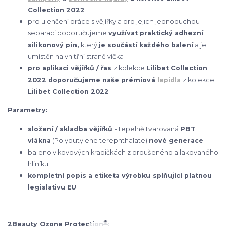
Collection 2022
pro ulehčení práce s vějířky a pro jejich jednoduchou
separaci doporučujeme
využívat praktický adhezní
silikonový pin,
který
je součástí každého balení
a je
umístěn na vnitřní straně víčka
pro aplikaci vějířků / řas
z kolekce
Lilibet Collection
2022 doporučujeme naše prémiová
lepidla
z kolekce
Lilibet Collection 2022
Parametry:
složení / skladba vějířků
- tepelně tvarovaná
PBT
vlákna
(Polybutylene terephthalate)
nové generace
baleno v kovových krabičkách z broušeného a lakovaného
hliníku
kompletní popis a etiketa výrobku splňující platnou
legislativu EU
®
2Beauty Ozone Protection
: