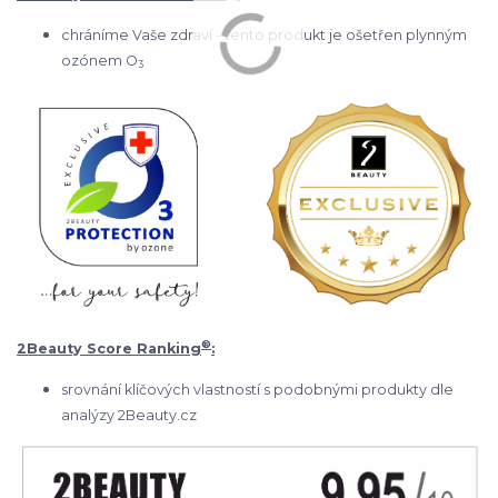
chráníme Vaše zdraví - tento produkt je ošetřen plynným
ozónem O
3
®
2Beauty Score Ranking
:
srovnání klíčových vlastností s podobnými produkty dle
analýzy 2Beauty.cz