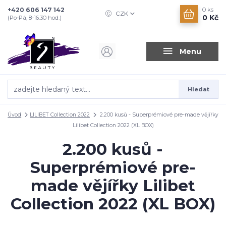
+420 606 147 142
0
ks
CZK
0 Kč
(Po-Pá, 8-16.30 hod.)
Menu
Hledat
Úvod
LILIBET Collection 2022
2.200 kusů - Superprémiové pre-made vějířky
Lilibet Collection 2022 (XL BOX)
2.200 kusů -
Superprémiové pre-
made vějířky Lilibet
Collection 2022 (XL BOX)