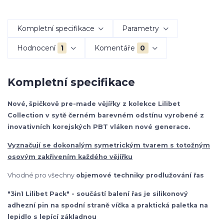
Kompletní specifikace
Parametry
Hodnocení
1
Komentáře
0
Kompletní specifikace
Nové, špičkově pre-made vějířky z kolekce Lilibet
Collection v sytě černém barevném odstínu vyrobené z
inovativních korejských PBT vláken nové generace.
Vyznačují se dokonalým symetrickým tvarem s totožným
osovým zakřivením každého vějířku
Vhodné pro všechny
objemové techniky prodlužování řas
"3in1 Lilibet Pack" - součástí balení řas je silikonový
adhezní pin na spodní straně víčka a praktická paletka na
lepidlo s lepící základnou