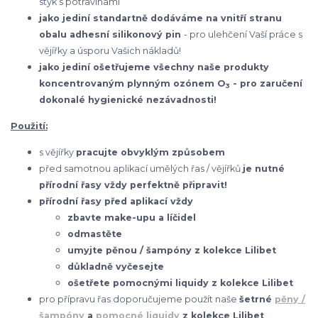
styk s potravinami
jako jediní standartně dodáváme na vnitří stranu
obalu adhesní silikonový pin
- pro ulehčení Vaší práce s
vějířky a úsporu Vašich nákladů!
jako jediní ošetřujeme všechny naše produkty
koncentrovaným plynným ozónem O
- pro zaručení
3
dokonalé hygienické nezávadnosti!
Použití:
s vějířky
pracujte obvyklým způsobem
před samotnou aplikací umělých řas / vějířků
je nutné
přírodní řasy vždy perfektně připravit!
přírodní řasy před aplikací vždy
zbavte make-upu a líčidel
odmastěte
umyjte pěnou / šampóny z kolekce Lilibet
důkladně vyčesejte
ošetřete pomocnými liquidy z kolekce Lilibet
pro přípravu řas doporučujeme použít naše
šetrné
pěny /
šampóny
a
pomocné liquidy
z kolekce Lilibet