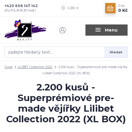
+420 606 147 142
0
ks
CZK
0 Kč
(Po-Pá, 8-16.30 hod.)
Menu
Hledat
Úvod
LILIBET Collection 2022
2.200 kusů - Superprémiové pre-made vějířky
Lilibet Collection 2022 (XL BOX)
2.200 kusů -
Superprémiové pre-
made vějířky Lilibet
Collection 2022 (XL BOX)