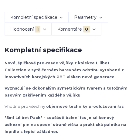
Kompletní specifikace
Parametry
Hodnocení
1
Komentáře
0
Kompletní specifikace
Nové, špičkově pre-made vějířky z kolekce Lilibet
Collection v sytě černém barevném odstínu vyrobené z
inovativních korejských PBT vláken nové generace.
Vyznačují se dokonalým symetrickým tvarem s totožným
osovým zakřivením každého vějířku
Vhodné pro všechny
objemové techniky prodlužování řas
"3in1 Lilibet Pack" - součástí balení řas je silikonový
adhezní pin na spodní straně víčka a praktická paletka na
lepidlo s lepící základnou