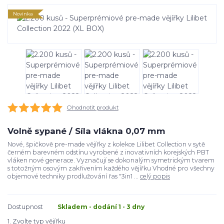
Novinka
Ohodnotit produkt
Volně sypané / Síla vlákna 0,07 mm
Nové, špičkově pre-made vějířky z kolekce Lilibet Collection v sytě
černém barevném odstínu vyrobené z inovativních korejských PBT
vláken nové generace. Vyznačují se dokonalým symetrickým tvarem
s totožným osovým zakřivením každého vějířku Vhodné pro všechny
objemové techniky prodlužování řas "3in1 ...
celý popis
Dostupnost
Skladem - dodání 1 - 3 dny
1. Zvolte typ vějířku