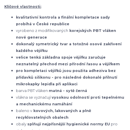
Klíčové vlastnosti:
kvalitativní kontrola a finální kompletace sady
probíhá v České republice
vyrobeno z modifikovaných
korejských
PBT vláken
nové generace
dokonalý symetrický tvar a totožné osové zakřivení
každého vějířku
velice tenká základna spoje vějířku zaručuje
neznatelný přechod mezi přírodní řasou a vějířkem
pro kompletaci vějířků jsou použita adheziva bez
přídavků silikonu - pro následné dokonalé přilnutí
mikrokapky lepidla při aplikaci
barva PBT vláken
matná - sytě černá
vlákna se vyznačují
vysokou odolností proti tepelnému
a mechanickému namáhání
baleno v
kovových, lakovaných a plně
recyklovatelných obalech
obaly
splňují nejpřísnější hygienické normy EU
pro