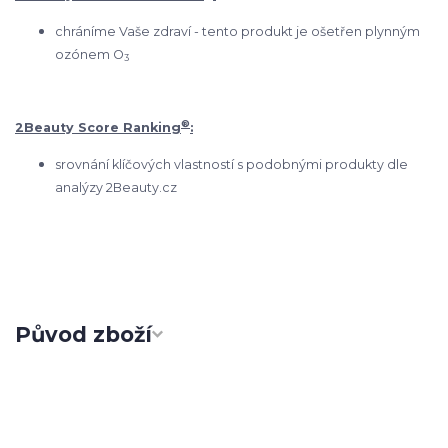
chráníme Vaše zdraví - tento produkt je ošetřen plynným
ozónem O
3
®
2Beauty Score Ranking
:
srovnání klíčových vlastností s podobnými produkty dle
analýzy 2Beauty.cz
Původ zboží