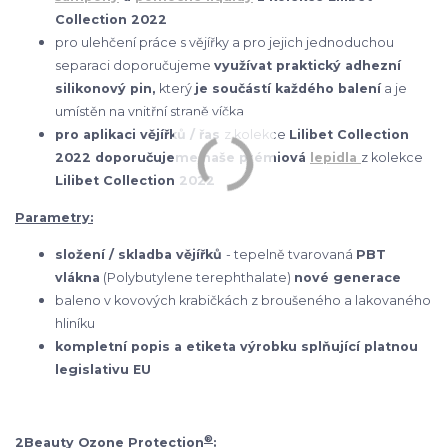
Collection 2022
pro ulehčení práce s vějířky a pro jejich jednoduchou
separaci doporučujeme
využívat praktický adhezní
silikonový pin,
který
je součástí každého balení
a je
umístěn na vnitřní straně víčka
pro aplikaci vějířků / řas
z kolekce
Lilibet Collection
2022 doporučujeme naše prémiová
lepidla
z kolekce
Lilibet Collection 2022
Parametry:
složení / skladba vějířků
- tepelně tvarovaná
PBT
vlákna
(Polybutylene terephthalate)
nové generace
baleno v kovových krabičkách z broušeného a lakovaného
hliníku
kompletní popis a etiketa výrobku splňující platnou
legislativu EU
®
2Beauty Ozone Protection
: