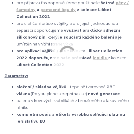
pro přípravu řas doporučujeme použít naše
šetrné
pěny /
šampóny
a
pomocné liquidy
z kolekce Lilibet
Collection 2022
pro ulehčení práce s vějířky a pro jejich jednoduchou
separaci doporučujeme
využívat praktický adhezní
silikonový pin,
který
je součástí každého balení
a je
umístěn na vnitřní straně víčka
pro aplikaci vějířků / řas
z kolekce
Lilibet Collection
2022 doporučujeme naše prémiová
lepidla
z kolekce
Lilibet Collection 2022
Parametry:
složení / skladba vějířků
- tepelně tvarovaná
PBT
vlákna
(Polybutylene terephthalate)
nové generace
baleno v kovových krabičkách z broušeného a lakovaného
hliníku
kompletní popis a etiketa výrobku splňující platnou
legislativu EU