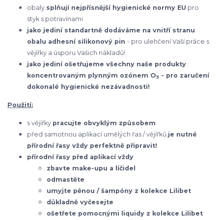
obaly
splňují nejpřísnější hygienické normy EU
pro
styk s potravinami
jako jediní standartně dodáváme na vnitří stranu
obalu adhesní silikonový pin
- pro ulehčení Vaší práce s
vějířky a úsporu Vašich nákladů!
jako jediní ošetřujeme všechny naše produkty
koncentrovaným plynným ozónem O
- pro zaručení
3
dokonalé hygienické nezávadnosti!
Použití:
s vějířky
pracujte obvyklým způsobem
před samotnou aplikací umělých řas / vějířků
je nutné
přírodní řasy vždy perfektně připravit!
přírodní řasy před aplikací vždy
zbavte make-upu a líčidel
odmastěte
umyjte pěnou / šampóny z kolekce Lilibet
důkladně vyčesejte
ošetřete pomocnými liquidy z kolekce Lilibet