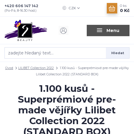
+420 606 147 142
0
ks
CZK
0 Kč
(Po-Pá, 8-16.30 hod.)
Menu
Hledat
Úvod
LILIBET Collection 2022
1.100 kusů - Superprémiové pre-made vějířky
Lilibet Collection 2022 (STANDARD BOX)
1.100 kusů -
Superprémiové pre-
made vějířky Lilibet
Collection 2022
(STANDARD BOX)