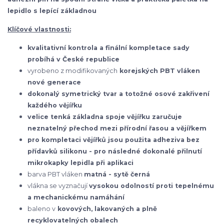
lepidlo s lepící základnou
Klíčové vlastnosti:
kvalitativní kontrola a finální kompletace sady
probíhá v České republice
vyrobeno z modifikovaných
korejských
PBT vláken
nové generace
dokonalý symetrický tvar a totožné osové zakřivení
každého vějířku
velice tenká základna spoje vějířku zaručuje
neznatelný přechod mezi přírodní řasou a vějířkem
pro kompletaci vějířků jsou použita adheziva bez
přídavků silikonu - pro následné dokonalé přilnutí
mikrokapky lepidla při aplikaci
barva PBT vláken
matná - sytě černá
vlákna se vyznačují
vysokou odolností proti tepelnému
a mechanickému namáhání
baleno v
kovových, lakovaných a plně
recyklovatelných obalech