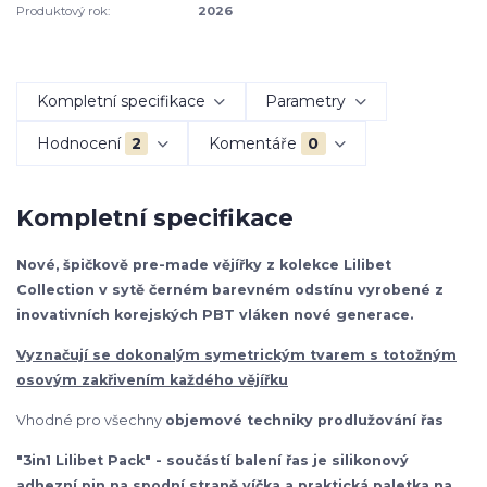
Produktový rok:
2026
Kompletní specifikace
Parametry
Hodnocení
2
Komentáře
0
Kompletní specifikace
Nové, špičkově pre-made vějířky z kolekce Lilibet
Collection v sytě černém barevném odstínu vyrobené z
inovativních korejských PBT vláken nové generace.
Vyznačují se dokonalým symetrickým tvarem s totožným
osovým zakřivením každého vějířku
Vhodné pro všechny
objemové techniky prodlužování řas
"3in1 Lilibet Pack" - součástí balení řas je silikonový
adhezní pin na spodní straně víčka a praktická paletka na