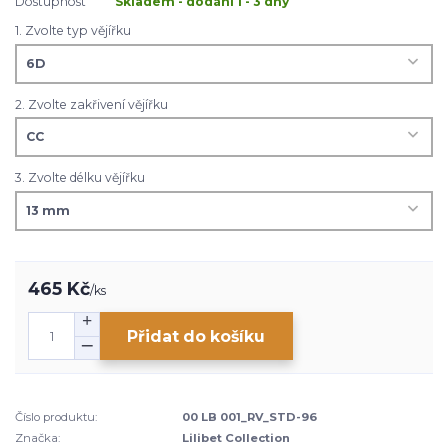
Dostupnost
Skladem - dodání 1 - 3 dny
1. Zvolte typ vějířku
2. Zvolte zakřivení vějířku
3. Zvolte délku vějířku
465 Kč
/
ks
Přidat do košíku
Číslo produktu:
00 LB 001_RV_STD-96
Značka:
Lilibet Collection