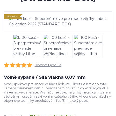
Novinka
Ohodnotit produkt
Volně sypané / Síla vlákna 0,07 mm
Nové, špičkově pre-made vějířky z kolekce Lilibet Collection v sytě
černém barevném odstínu vyrobené z inovativních korejských PBT
vláken nové generace. Vyznačují se dokonalým symetrickým tvarem
s totožným osovým zakřivením každého vějířku Vhodné pro všechny
objemové techniky prodlužování řas "3in1 ...
celý popis