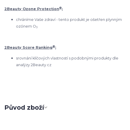
®
2Beauty Ozone Protection
:
chráníme Vaše zdraví - tento produkt je ošetřen plynným
ozónem O
3
®
2Beauty Score Ranking
:
srovnání klíčových vlastností s podobnými produkty dle
analýzy 2Beauty.cz
Původ zboží