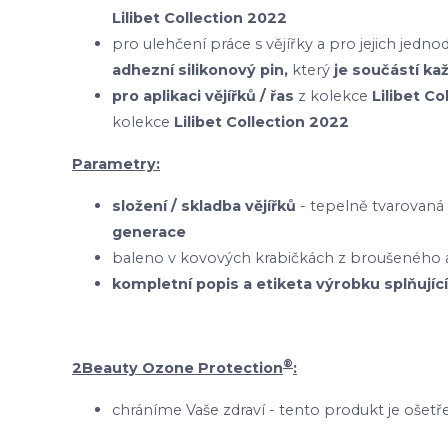
Lilibet Collection 2022
pro ulehčení práce s vějířky a pro jejich je
adhezní silikonový pin,
který
je součástí ka
pro aplikaci vějířků / řas
z kolekce
Lilibet C
kolekce
Lilibet Collection 2022
Parametry:
složení / skladba vějířků
- tepelně tvarovaná
generace
baleno v kovových krabičkách z broušeného a
kompletní popis a etiketa výrobku splňující
®
2Beauty Ozone Protection
:
chráníme Vaše zdraví - tento produkt je oš