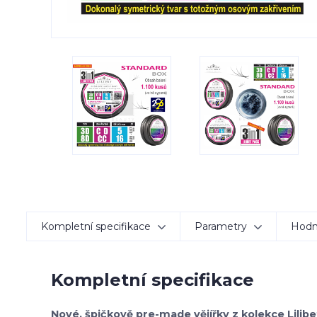
Kompletní specifikace
Parametry
Hodn
Kompletní specifikace
Nové, špičkově pre-made vějířky z kolekce Lili