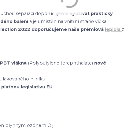
dnoduchou separaci doporučujeme
využívat praktický
ždého balení
a je umístěn na vnitřní straně víčka
ollection 2022 doporučujeme naše prémiová
lepidla
z
PBT vlákna
(Polybutylene terephthalate)
nové
 lakovaného hliníku
 platnou legislativu EU
etřen plynným ozónem O
3