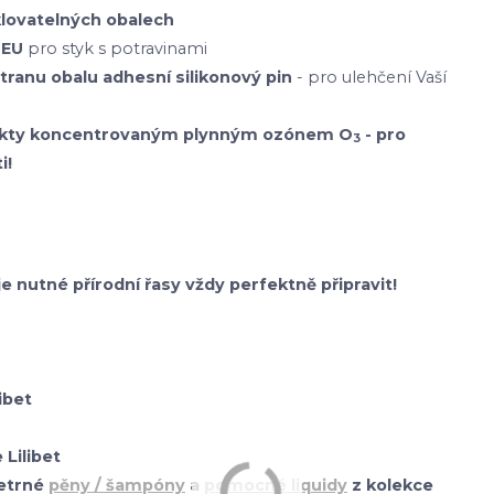
klovatelných obalech
 EU
pro styk s potravinami
stranu obalu adhesní silikonový pin
- pro ulehčení Vaší
odukty koncentrovaným plynným ozónem O
- pro
3
i!
je nutné přírodní řasy vždy perfektně připravit!
ibet
Lilibet
etrné
pěny / šampóny
a
pomocné liquidy
z kolekce