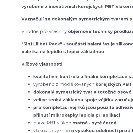
vyrobené z inovativních korejských PBT vláken
Vyznačují se dokonalým symetrickým tvarem s
Vhodné pro všechny
objemové techniky prodlužo
"3in1 Lilibet Pack" - součástí balení řas je silik
paletka na lepidlo s lepící základnou
Klíčové vlastnosti:
kvalitativní kontrola a finální kompletace 
vyrobeno z modifikovaných
korejských
PBT 
dokonalý symetrický tvar a totožné osové 
velice tenká základna spoje vějířku zaruču
pro kompletaci vějířků jsou použita adhezi
přilnutí mikrokapky lepidla při aplikaci
barva PBT vláken
matná - sytě černá
vlákna se vyznačují
vysokou odolností prot