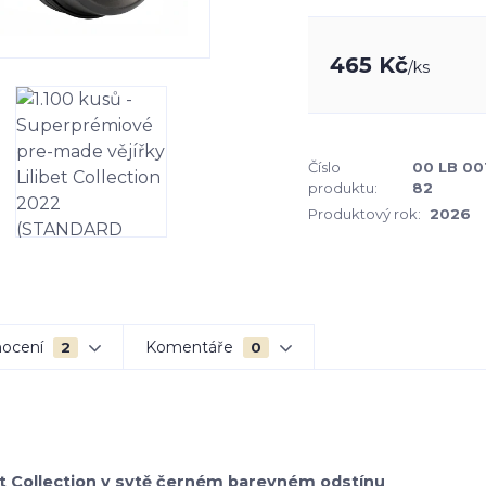
465 Kč
/
ks
Číslo
00 LB 00
produktu:
82
Produktový rok:
2026
ocení
Komentáře
2
0
bet Collection v sytě černém barevném odstínu