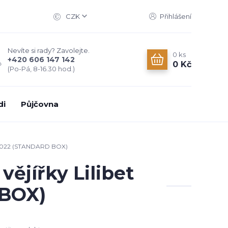
CZK
Přihlášení
Nevíte si rady? Zavolejte.
0
ks
+420 606 147 142
0 Kč
(Po-Pá, 8-16.30 hod.)
di
Půjčovna
on 2022 (STANDARD BOX)
ějířky Lilibet
 BOX)