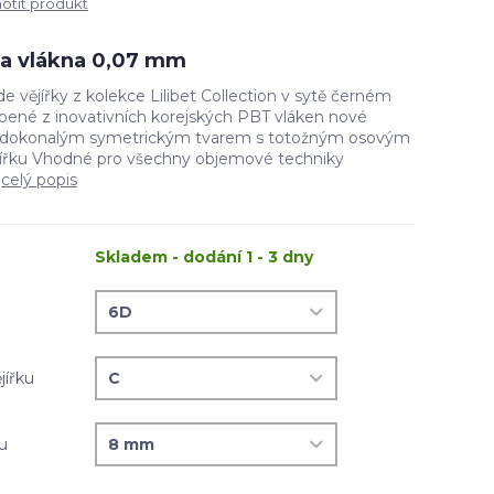
tit produkt
íla vlákna 0,07 mm
 vějířky z kolekce Lilibet Collection v sytě černém
ené z inovativních korejských PBT vláken nové
e dokonalým symetrickým tvarem s totožným osovým
jířku Vhodné pro všechny objemové techniky
.
celý popis
Skladem - dodání 1 - 3 dny
jířku
ku