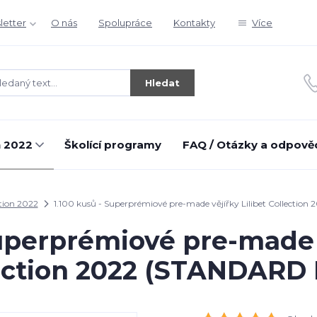
letter
O nás
Spolupráce
Kontakty
Více
Hledat
n 2022
Školící programy
FAQ / Otázky a odpově
tion 2022
1.100 kusů - Superprémiové pre-made vějířky Lilibet Collecti
Superprémiové pre-made v
ection 2022 (STANDARD