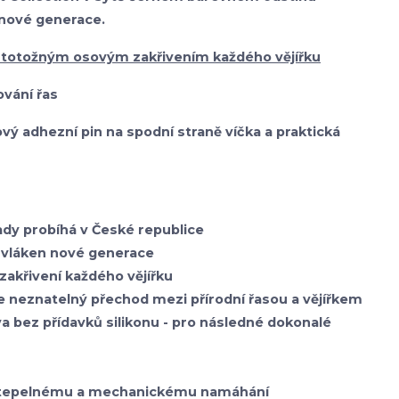
 nové generace.
 totožným osovým zakřivením každého vějířku
vání řas
onový adhezní pin na spodní straně víčka a praktická
sady probíhá v České republice
vláken nové generace
zakřivení každého vějířku
je neznatelný přechod mezi přírodní řasou a vějířkem
va bez přídavků silikonu - pro následné dokonalé
i tepelnému a mechanickému namáhání