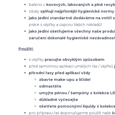
baleno v
kovových, lakovaných a plně recy
obaly
splňují nejpřísnější hygienické normy
jako jediní standartně dodáváme na vnitří 
práce s vějířky a úsporu Vašich nákladů!
jako jediní ošetřujeme všechny naše pr
zaručení dokonalé hygienické nezávadnost
Použití:
s vějířky
pracujte obvyklým způsobem
před samotnou aplikací umělých řas / vějířků
přírodní řasy před aplikací vždy
zbavte make-upu a líčidel
odmastěte
umyjte pěnou / šampóny z kolekce Lil
důkladně vyčesejte
ošetřete pomocnými liquidy z kolekce 
pro přípravu řas doporučujeme použít naše
š