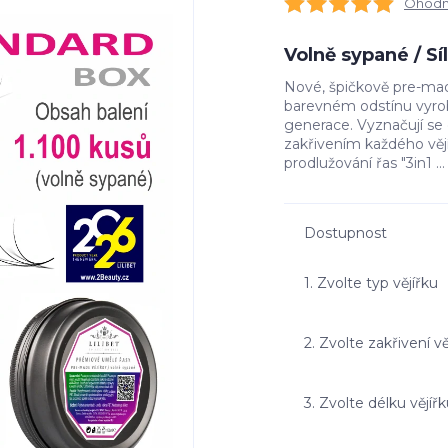
Ohodno
Volně sypané / S
Nové, špičkově pre-made
barevném odstínu vyrob
generace. Vyznačují s
zakřivením každého vě
prodlužování řas "3in1 ..
Dostupnost
1. Zvolte typ vějířku
2. Zvolte zakřivení vě
3. Zvolte délku vějíř