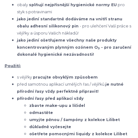
obaly
splňují nejpřísnější hygienické normy EU
pro
styk s potravinami
jako jediní standartně dodáváme na vnitří stranu
obalu adhesní silikonový pin
- pro ulehčení Vaší práce s
vějířky a úsporu Vašich nákladů!
jako jediní ošetřujeme všechny naše produkty
koncentrovaným plynným ozónem O
- pro zaručení
3
dokonalé hygienické nezávadnosti!
Použití:
s vějířky
pracujte obvyklým způsobem
před samotnou aplikací umělých řas / vějířků
je nutné
přírodní řasy vždy perfektně připravit!
přírodní řasy před aplikací vždy
zbavte make-upu a líčidel
odmastěte
umyjte pěnou / šampóny z kolekce Lilibet
důkladně vyčesejte
ošetřete pomocnými liquidy z kolekce Lilibet