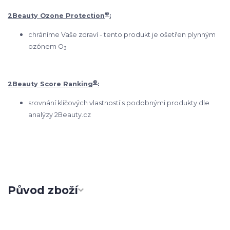
®
2Beauty Ozone Protection
:
chráníme Vaše zdraví - tento produkt je ošetřen plynným
ozónem O
3
®
2Beauty Score Ranking
:
srovnání klíčových vlastností s podobnými produkty dle
analýzy 2Beauty.cz
Původ zboží