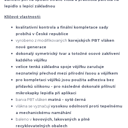
lepidlo s lepící základnou
Klíčové vlastnosti:
kvalitativní kontrola a finální kompletace sady
probíhá v České republice
vyrobeno z modifikovaných
korejských
PBT vláken
nové generace
dokonalý symetrický tvar a totožné osové zakřivení
každého vějířku
velice tenká základna spoje vějířku zaručuje
neznatelný přechod mezi přírodní řasou a vějířkem
pro kompletaci vějířků jsou použita adheziva bez
přídavků silikonu - pro následné dokonalé přilnutí
mikrokapky lepidla při aplikaci
barva PBT vláken
matná - sytě černá
vlákna se vyznačují
vysokou odolností proti tepelnému
a mechanickému namáhání
baleno v
kovových, lakovaných a plně
recyklovatelných obalech