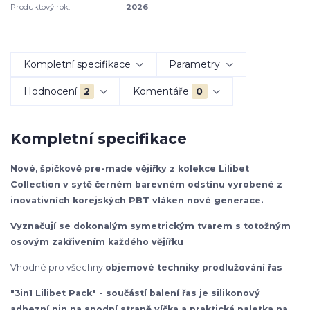
Produktový rok:
2026
Kompletní specifikace
Parametry
Hodnocení
2
Komentáře
0
Kompletní specifikace
Nové, špičkově pre-made vějířky z kolekce Lilibet
Collection v sytě černém barevném odstínu vyrobené z
inovativních korejských PBT vláken nové generace.
Vyznačují se dokonalým symetrickým tvarem s totožným
osovým zakřivením každého vějířku
Vhodné pro všechny
objemové techniky prodlužování řas
"3in1 Lilibet Pack" - součástí balení řas je silikonový
adhezní pin na spodní straně víčka a praktická paletka na