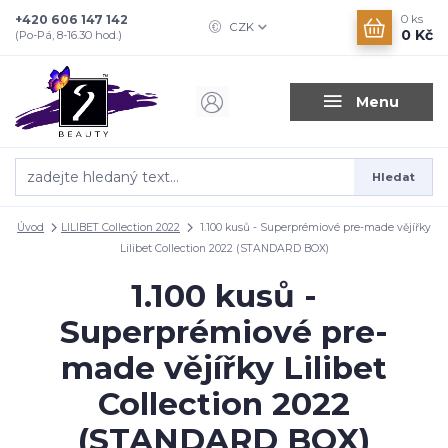
+420 606 147 142
0
ks
CZK
0 Kč
(Po-Pá, 8-16.30 hod.)
Menu
Hledat
Úvod
LILIBET Collection 2022
1.100 kusů - Superprémiové pre-made vějířky
Lilibet Collection 2022 (STANDARD BOX)
1.100 kusů -
Superprémiové pre-
made vějířky Lilibet
Collection 2022
(STANDARD BOX)