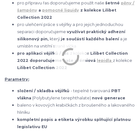
pro přípravu řas doporučujeme použít naše
šetrné
pěny /
šampóny
a
pomocné liquidy
z kolekce Lilibet
Collection 2022
pro ulehčení práce s vějířky a pro jejich jednoduchou
separaci doporučujeme
využívat praktický adhezní
silikonový pin,
který
je součástí každého balení
a je
umístěn na vnitřní straně víčka
pro aplikaci vějířků / řas
z kolekce
Lilibet Collection
2022 doporučujeme naše prémiová
lepidla
z kolekce
Lilibet Collection 2022
Parametry:
složení / skladba vějířků
- tepelně tvarovaná
PBT
vlákna
(Polybutylene terephthalate)
nové generace
baleno v kovových krabičkách z broušeného a lakovaného
hliníku
kompletní popis a etiketa výrobku splňující platnou
legislativu EU