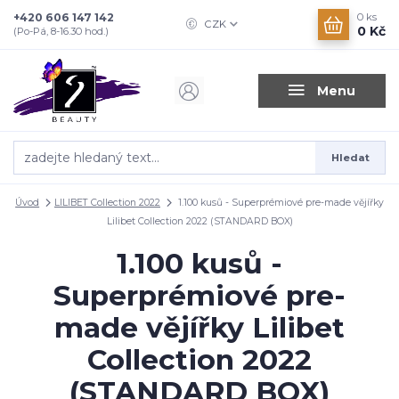
+420 606 147 142
0
ks
CZK
0 Kč
(Po-Pá, 8-16.30 hod.)
Menu
Hledat
Úvod
LILIBET Collection 2022
1.100 kusů - Superprémiové pre-made vějířky
Lilibet Collection 2022 (STANDARD BOX)
1.100 kusů -
Superprémiové pre-
made vějířky Lilibet
Collection 2022
(STANDARD BOX)