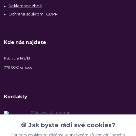
Reklamace zboží
Ochrana soukromí, GDPR
Kde nás najdete
Rybniční 142/18
779 00 Olomouc
Kontakty
Zákaznická podpora
+420 606 147 142
🍪
Jak byste rádi své cookies?
(Po-Pá, 8-16.30 hod.)
Soubory cookies používáme ke správnému fungování našeho