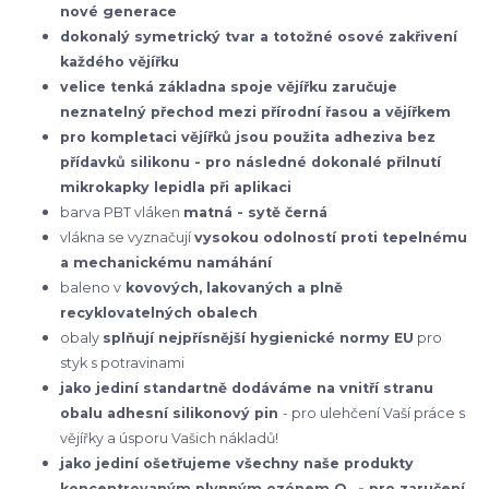
nové generace
dokonalý symetrický tvar a totožné osové zakřivení
každého vějířku
velice tenká základna spoje vějířku zaručuje
neznatelný přechod mezi přírodní řasou a vějířkem
pro kompletaci vějířků jsou použita adheziva bez
přídavků silikonu - pro následné dokonalé přilnutí
mikrokapky lepidla při aplikaci
barva PBT vláken
matná - sytě černá
vlákna se vyznačují
vysokou odolností proti tepelnému
a mechanickému namáhání
baleno v
kovových, lakovaných a plně
recyklovatelných obalech
obaly
splňují nejpřísnější hygienické normy EU
pro
styk s potravinami
jako jediní standartně dodáváme na vnitří stranu
obalu adhesní silikonový pin
- pro ulehčení Vaší práce s
vějířky a úsporu Vašich nákladů!
jako jediní ošetřujeme všechny naše produkty
koncentrovaným plynným ozónem O
- pro zaručení