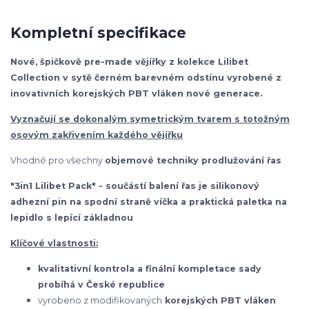
Kompletní specifikace
Nové, špičkově pre-made vějířky z kolekce Lilibet
Collection v sytě černém barevném odstínu vyrobené z
inovativních korejských PBT vláken nové generace.
Vyznačují se dokonalým symetrickým tvarem s totožným
osovým zakřivením každého vějířku
Vhodné pro všechny
objemové techniky prodlužování řas
"3in1 Lilibet Pack" - součástí balení řas je silikonový
adhezní pin na spodní straně víčka a praktická paletka na
lepidlo s lepící základnou
Klíčové vlastnosti:
kvalitativní kontrola a finální kompletace sady
probíhá v České republice
vyrobeno z modifikovaných
korejských
PBT vláken