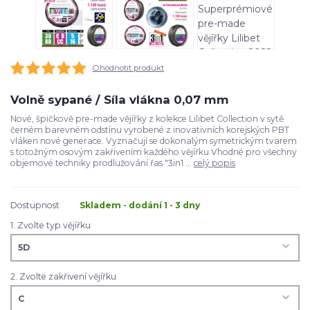
Ohodnotit produkt
Volně sypané / Síla vlákna 0,07 mm
Nové, špičkově pre-made vějířky z kolekce Lilibet Collection v sytě
černém barevném odstínu vyrobené z inovativních korejských PBT
vláken nové generace. Vyznačují se dokonalým symetrickým tvarem
s totožným osovým zakřivením každého vějířku Vhodné pro všechny
objemové techniky prodlužování řas "3in1 ...
celý popis
Dostupnost
Skladem - dodání 1 - 3 dny
1. Zvolte typ vějířku
2. Zvolte zakřivení vějířku