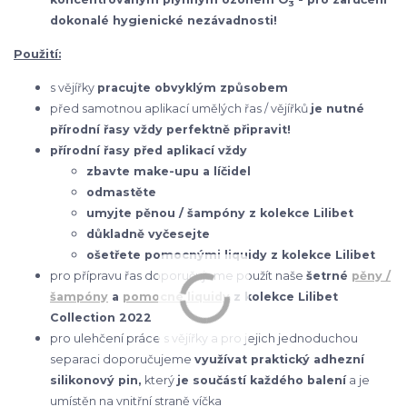
3
dokonalé hygienické nezávadnosti!
Použití:
s vějířky
pracujte obvyklým způsobem
před samotnou aplikací umělých řas / vějířků
je nutné
přírodní řasy vždy perfektně připravit!
přírodní řasy před aplikací vždy
zbavte make-upu a líčidel
odmastěte
umyjte pěnou / šampóny z kolekce Lilibet
důkladně vyčesejte
ošetřete pomocnými liquidy z kolekce Lilibet
pro přípravu řas doporučujeme použít naše
šetrné
pěny /
šampóny
a
pomocné liquidy
z kolekce Lilibet
Collection 2022
pro ulehčení práce s vějířky a pro jejich jednoduchou
separaci doporučujeme
využívat praktický adhezní
silikonový pin,
který
je součástí každého balení
a je
umístěn na vnitřní straně víčka