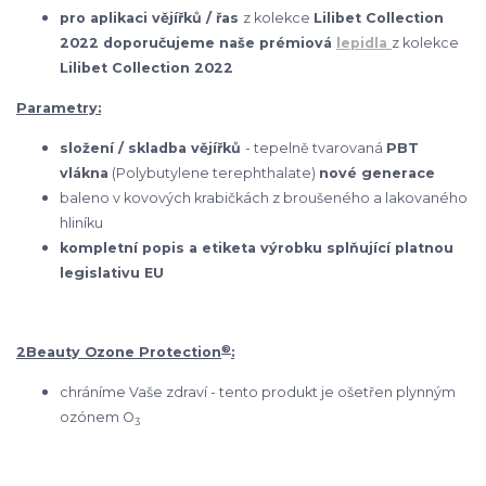
pro aplikaci vějířků / řas
z kolekce
Lilibet Collection
2022 doporučujeme naše prémiová
lepidla
z kolekce
Lilibet Collection 2022
Parametry:
složení / skladba vějířků
- tepelně tvarovaná
PBT
vlákna
(Polybutylene terephthalate)
nové generace
baleno v kovových krabičkách z broušeného a lakovaného
hliníku
kompletní popis a etiketa výrobku splňující platnou
legislativu EU
®
2Beauty Ozone Protection
:
chráníme Vaše zdraví - tento produkt je ošetřen plynným
ozónem O
3