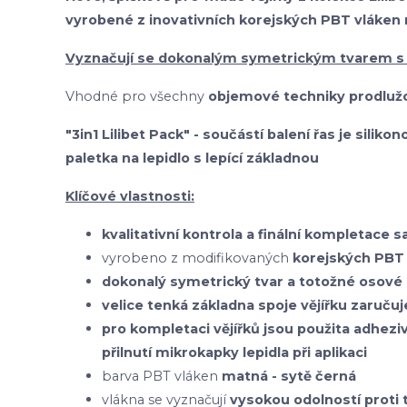
vyrobené z inovativních korejských PBT vláken
Vyznačují se dokonalým symetrickým tvarem s
Vhodné pro všechny
objemové techniky prodlužo
"3in1 Lilibet Pack" - součástí balení řas je silik
paletka na lepidlo s lepící základnou
Klíčové vlastnosti:
kvalitativní kontrola a finální kompletace 
vyrobeno z modifikovaných
korejských
PBT 
dokonalý symetrický tvar a totožné osové 
velice tenká základna spoje vějířku zaruču
pro kompletaci vějířků jsou použita adhezi
přilnutí mikrokapky lepidla při aplikaci
barva PBT vláken
matná - sytě černá
vlákna se vyznačují
vysokou odolností prot