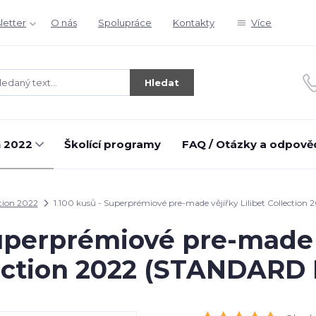
letter
O nás
Spolupráce
Kontakty
Více
Hledat
n 2022
Školící programy
FAQ / Otázky a odpově
tion 2022
1.100 kusů - Superprémiové pre-made vějířky Lilibet Collecti
Superprémiové pre-made v
ection 2022 (STANDARD