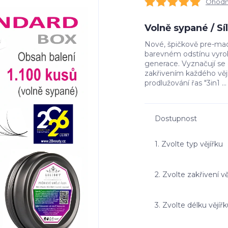
Ohodno
Volně sypané / S
Nové, špičkově pre-made
barevném odstínu vyrob
generace. Vyznačují s
zakřivením každého vě
prodlužování řas "3in1 ..
Dostupnost
1. Zvolte typ vějířku
2. Zvolte zakřivení vě
3. Zvolte délku vějíř