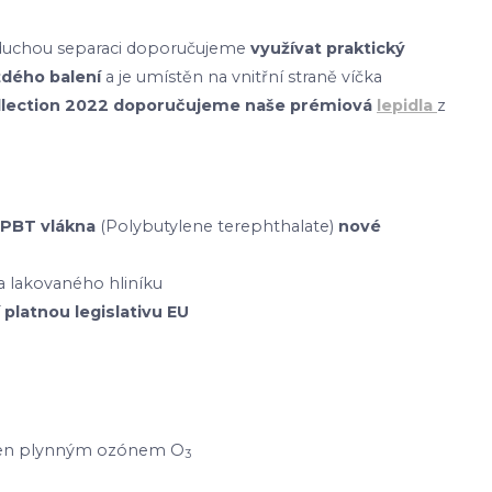
dnoduchou separaci doporučujeme
využívat praktický
ždého balení
a je umístěn na vnitřní straně víčka
ollection 2022 doporučujeme naše prémiová
lepidla
z
PBT vlákna
(Polybutylene terephthalate)
nové
 lakovaného hliníku
 platnou legislativu EU
etřen plynným ozónem O
3