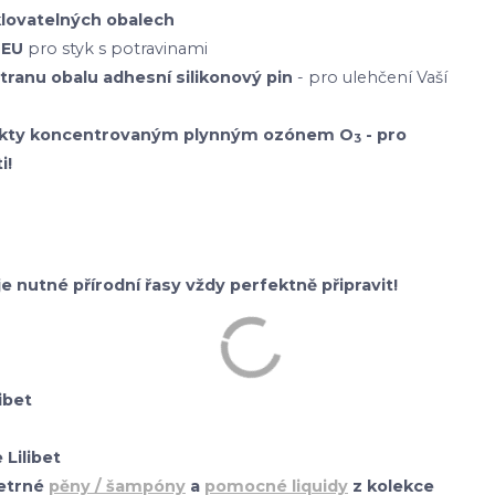
klovatelných obalech
 EU
pro styk s potravinami
stranu obalu adhesní silikonový pin
- pro ulehčení Vaší
odukty koncentrovaným plynným ozónem O
- pro
3
i!
je nutné přírodní řasy vždy perfektně připravit!
ibet
Lilibet
etrné
pěny / šampóny
a
pomocné liquidy
z kolekce