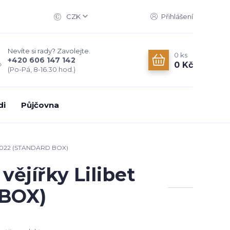
CZK
Přihlášení
Nevíte si rady? Zavolejte.
0
ks
+420 606 147 142
0 Kč
(Po-Pá, 8-16.30 hod.)
di
Půjčovna
on 2022 (STANDARD BOX)
ějířky Lilibet
 BOX)