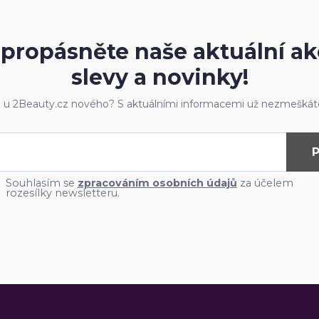
propásněte naše aktuální ak
slevy a novinky!
e u 2Beauty.cz nového? S aktuálními informacemi už nezmeškáte
P
Souhlasím se
zpracováním osobních údajů
za účelem
rozesílky newsletteru.