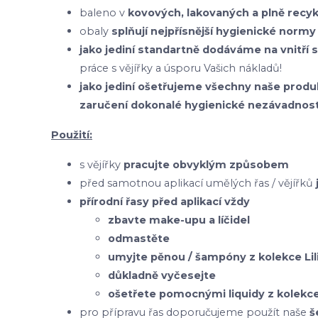
baleno v
kovových, lakovaných a plně recy
obaly
splňují nejpřísnější hygienické normy
jako jediní standartně dodáváme na vnitří 
práce s vějířky a úsporu Vašich nákladů!
jako jediní ošetřujeme všechny naše pr
zaručení dokonalé hygienické nezávadnost
Použití:
s vějířky
pracujte obvyklým způsobem
před samotnou aplikací umělých řas / vějířků
přírodní řasy před aplikací vždy
zbavte make-upu a líčidel
odmastěte
umyjte pěnou / šampóny z kolekce Lil
důkladně vyčesejte
ošetřete pomocnými liquidy z kolekce 
pro přípravu řas doporučujeme použít naše
š