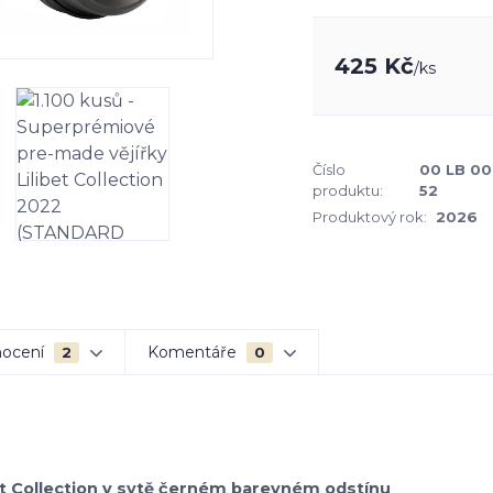
425 Kč
/
ks
Číslo
00 LB 00
produktu:
52
Produktový rok:
2026
ocení
Komentáře
2
0
bet Collection v sytě černém barevném odstínu