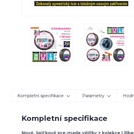
Kompletní specifikace
Parametry
Hodn
Kompletní specifikace
Nové, špičkově pre-made vějířky z kolekce Lili