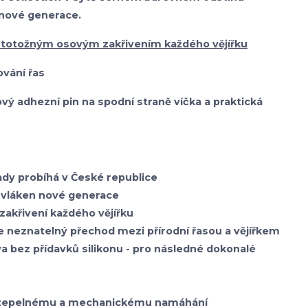
 nové generace.
 totožným osovým zakřivením každého vějířku
vání řas
onový adhezní pin na spodní straně víčka a praktická
sady probíhá v České republice
vláken nové generace
zakřivení každého vějířku
je neznatelný přechod mezi přírodní řasou a vějířkem
va bez přídavků silikonu - pro následné dokonalé
i tepelnému a mechanickému namáhání