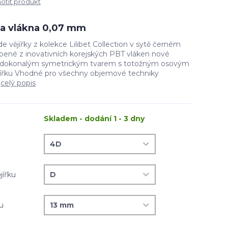
tit produkt
íla vlákna 0,07 mm
 vějířky z kolekce Lilibet Collection v sytě černém
ené z inovativních korejských PBT vláken nové
e dokonalým symetrickým tvarem s totožným osovým
jířku Vhodné pro všechny objemové techniky
.
celý popis
Skladem - dodání 1 - 3 dny
jířku
ku