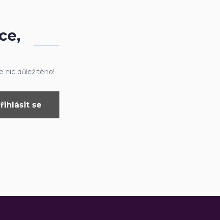
ce,
 nic důležitého!
řihlásit se