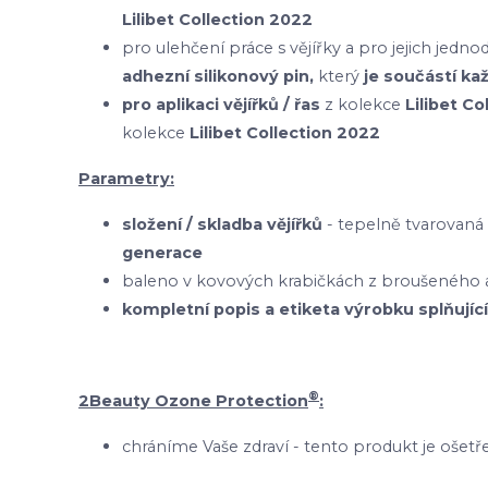
Lilibet Collection 2022
pro ulehčení práce s vějířky a pro jejich je
adhezní silikonový pin,
který
je součástí ka
pro aplikaci vějířků / řas
z kolekce
Lilibet C
kolekce
Lilibet Collection 2022
Parametry:
složení / skladba vějířků
- tepelně tvarovaná
generace
baleno v kovových krabičkách z broušeného a
kompletní popis a etiketa výrobku splňující
®
2Beauty Ozone Protection
:
chráníme Vaše zdraví - tento produkt je oš