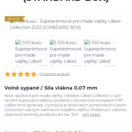
Novinka
Ohodnotit produkt
Volně sypané / Síla vlákna 0,07 mm
Nové, špičkově pre-made vějířky z kolekce Lilibet Collection v sytě
černém barevném odstínu vyrobené z inovativních korejských PBT
vláken nové generace. Vyznačují se dokonalým symetrickým tvarem
s totožným osovým zakřivením každého vějířku Vhodné pro všechny
objemové techniky prodlužování řas "3in1 ...
celý popis