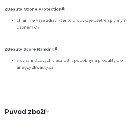
®
2Beauty Ozone Protection
:
chráníme Vaše zdraví - tento produkt je ošetřen plynným
ozónem O
3
®
2Beauty Score Ranking
:
srovnání klíčových vlastností s podobnými produkty dle
analýzy 2Beauty.cz
Původ zboží