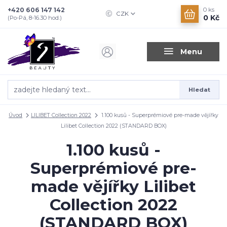
+420 606 147 142
0
ks
CZK
0 Kč
(Po-Pá, 8-16.30 hod.)
Menu
Hledat
Úvod
LILIBET Collection 2022
1.100 kusů - Superprémiové pre-made vějířky
Lilibet Collection 2022 (STANDARD BOX)
1.100 kusů -
Superprémiové pre-
made vějířky Lilibet
Collection 2022
(STANDARD BOX)