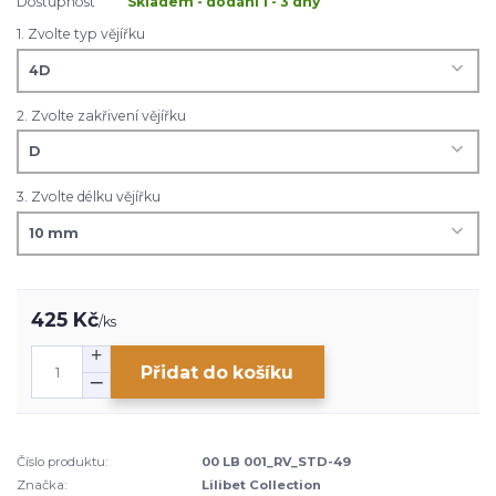
Dostupnost
Skladem - dodání 1 - 3 dny
1. Zvolte typ vějířku
2. Zvolte zakřivení vějířku
3. Zvolte délku vějířku
425 Kč
/
ks
Přidat do košíku
Číslo produktu:
00 LB 001_RV_STD-49
Značka:
Lilibet Collection