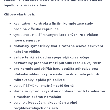
lepidlo s lepící základnou
Klíčové vlastnosti:
kvalitativní kontrola a finální kompletace sady
probíhá v České republice
vyrobeno z modifikovaných
korejských
PBT vláken
nové generace
dokonalý symetrický tvar a totožné osové zakřivení
každého vějířku
velice tenká základna spoje vějířku zaručuje
neznatelný přechod mezi přírodní řasou a vějířkem
pro kompletaci vějířků jsou použita adheziva bez
přídavků silikonu - pro následné dokonalé přilnutí
mikrokapky lepidla při aplikaci
barva PBT vláken
matná - sytě černá
vlákna se vyznačují
vysokou odolností proti tepelnému
a mechanickému namáhání
baleno v
kovových, lakovaných a plně
recyklovatelných obalech