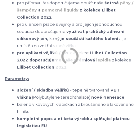
pro přípravu řas doporučujeme použít naše
šetrné
pěny /
šampóny
a
pomocné liquidy
z kolekce Lilibet
Collection 2022
pro ulehčení práce s vějířky a pro jejich jednoduchou
separaci doporučujeme
využívat praktický adhezní
silikonový pin,
který
je součástí každého balení
a je
umístěn na vnitřní straně víčka
pro aplikaci vějířků / řas
z kolekce
Lilibet Collection
2022 doporučujeme naše prémiová
lepidla
z kolekce
Lilibet Collection 2022
Parametry:
složení / skladba vějířků
- tepelně tvarovaná
PBT
vlákna
(Polybutylene terephthalate)
nové generace
baleno v kovových krabičkách z broušeného a lakovaného
hliníku
kompletní popis a etiketa výrobku splňující platnou
legislativu EU