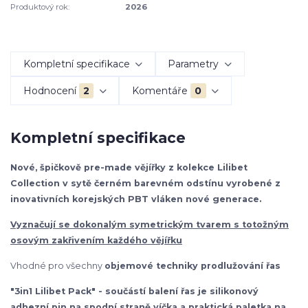
Produktový rok:
2026
Kompletní specifikace
Parametry
Hodnocení
2
Komentáře
0
Kompletní specifikace
Nové, špičkově pre-made vějířky z kolekce Lilibet
Collection v sytě černém barevném odstínu vyrobené z
inovativních korejských PBT vláken nové generace.
Vyznačují se dokonalým symetrickým tvarem s totožným
osovým zakřivením každého vějířku
Vhodné pro všechny
objemové techniky prodlužování řas
"3in1 Lilibet Pack" - součástí balení řas je silikonový
adhezní pin na spodní straně víčka a praktická paletka na