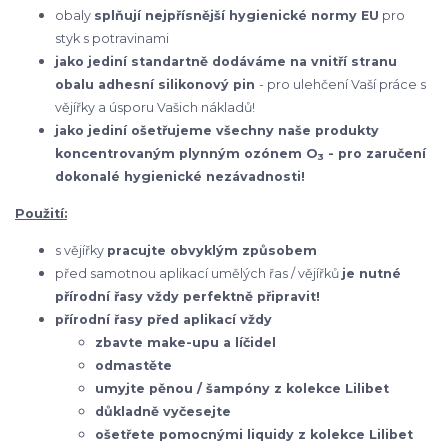
obaly
splňují nejpřísnější hygienické normy EU
pro
styk s potravinami
jako jediní standartně dodáváme na vnitří stranu
obalu adhesní silikonový pin
- pro ulehčení Vaší práce s
vějířky a úsporu Vašich nákladů!
jako jediní ošetřujeme všechny naše produkty
koncentrovaným plynným ozónem O
- pro zaručení
3
dokonalé hygienické nezávadnosti!
Použití:
s vějířky
pracujte obvyklým způsobem
před samotnou aplikací umělých řas / vějířků
je nutné
přírodní řasy vždy perfektně připravit!
přírodní řasy před aplikací vždy
zbavte make-upu a líčidel
odmastěte
umyjte pěnou / šampóny z kolekce Lilibet
důkladně vyčesejte
ošetřete pomocnými liquidy z kolekce Lilibet