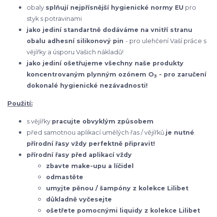
obaly
splňují nejpřísnější hygienické normy EU
pro
styk s potravinami
jako jediní standartně dodáváme na vnitří stranu
obalu adhesní silikonový pin
- pro ulehčení Vaší práce s
vějířky a úsporu Vašich nákladů!
jako jediní ošetřujeme všechny naše produkty
koncentrovaným plynným ozónem O
- pro zaručení
3
dokonalé hygienické nezávadnosti!
Použití:
s vějířky
pracujte obvyklým způsobem
před samotnou aplikací umělých řas / vějířků
je nutné
přírodní řasy vždy perfektně připravit!
přírodní řasy před aplikací vždy
zbavte make-upu a líčidel
odmastěte
umyjte pěnou / šampóny z kolekce Lilibet
důkladně vyčesejte
ošetřete pomocnými liquidy z kolekce Lilibet