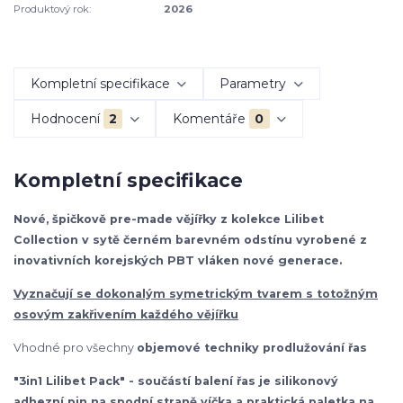
Produktový rok:
2026
Kompletní specifikace
Parametry
Hodnocení
2
Komentáře
0
Kompletní specifikace
Nové, špičkově pre-made vějířky z kolekce Lilibet
Collection v sytě černém barevném odstínu vyrobené z
inovativních korejských PBT vláken nové generace.
Vyznačují se dokonalým symetrickým tvarem s totožným
osovým zakřivením každého vějířku
Vhodné pro všechny
objemové techniky prodlužování řas
"3in1 Lilibet Pack" - součástí balení řas je silikonový
adhezní pin na spodní straně víčka a praktická paletka na