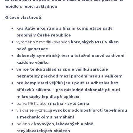
lepidlo s lepící základnou
Klíčové vlastnosti:
kvalitativní kontrola a finální kompletace sady
probíhá v České republice
vyrobeno z modifikovaných
korejských
PBT vláken
nové generace
dokonalý symetrický tvar a totožné osové zakřivení
každého vějířku
velice tenká základna spoje vějířku zaručuje
neznatelný přechod mezi přírodní řasou a vějířkem
pro kompletaci vějířků jsou použita adheziva bez
přídavků silikonu - pro následné dokonalé přilnutí
mikrokapky lepidla při aplikaci
barva PBT vláken
matná - sytě černá
vlákna se vyznačují
vysokou odolností proti tepelnému
a mechanickému namáhání
baleno v
kovových, lakovaných a plně
recyklovatelných obalech