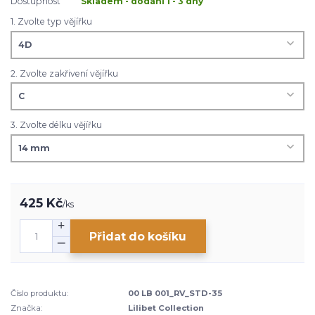
Dostupnost
Skladem - dodání 1 - 3 dny
1. Zvolte typ vějířku
2. Zvolte zakřivení vějířku
3. Zvolte délku vějířku
425 Kč
/
ks
Přidat do košíku
Číslo produktu:
00 LB 001_RV_STD-35
Značka:
Lilibet Collection