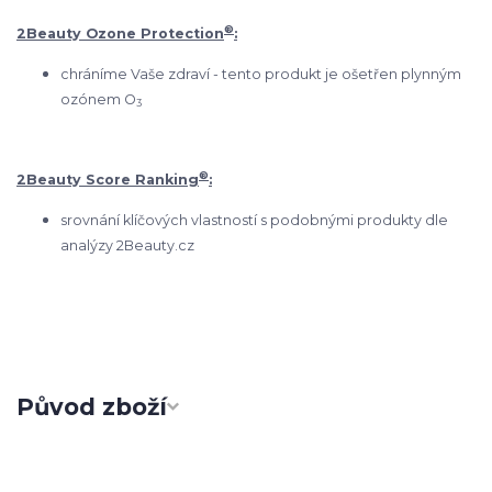
®
2Beauty Ozone Protection
:
chráníme Vaše zdraví - tento produkt je ošetřen plynným
ozónem O
3
®
2Beauty Score Ranking
:
srovnání klíčových vlastností s podobnými produkty dle
analýzy 2Beauty.cz
Původ zboží