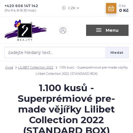
+420 606 147 142
0
ks
CZK
0 Kč
(Po-Pá, 8-16.30 hod.)
Menu
Hledat
Úvod
LILIBET Collection 2022
1.100 kusů - Superprémiové pre-made vějířky
Lilibet Collection 2022 (STANDARD BOX)
1.100 kusů -
Superprémiové pre-
made vějířky Lilibet
Collection 2022
(STANDARD BOX)