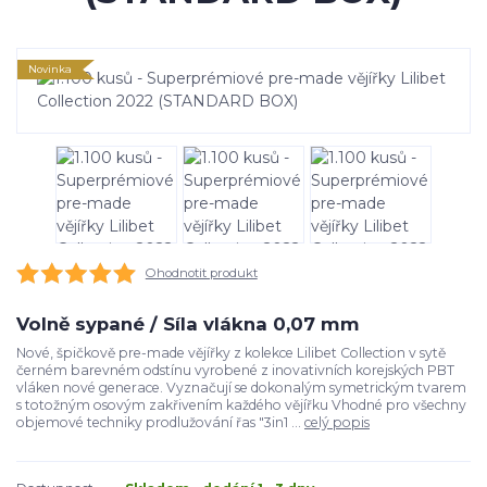
Novinka
Ohodnotit produkt
Volně sypané / Síla vlákna 0,07 mm
Nové, špičkově pre-made vějířky z kolekce Lilibet Collection v sytě
černém barevném odstínu vyrobené z inovativních korejských PBT
vláken nové generace. Vyznačují se dokonalým symetrickým tvarem
s totožným osovým zakřivením každého vějířku Vhodné pro všechny
objemové techniky prodlužování řas "3in1 ...
celý popis