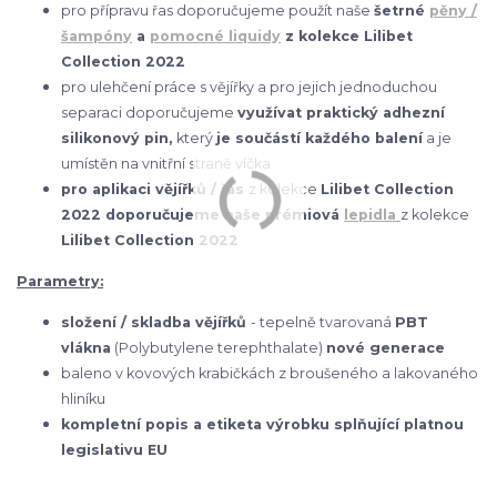
pro přípravu řas doporučujeme použít naše
šetrné
pěny /
šampóny
a
pomocné liquidy
z kolekce Lilibet
Collection 2022
pro ulehčení práce s vějířky a pro jejich jednoduchou
separaci doporučujeme
využívat praktický adhezní
silikonový pin,
který
je součástí každého balení
a je
umístěn na vnitřní straně víčka
pro aplikaci vějířků / řas
z kolekce
Lilibet Collection
2022 doporučujeme naše prémiová
lepidla
z kolekce
Lilibet Collection 2022
Parametry:
složení / skladba vějířků
- tepelně tvarovaná
PBT
vlákna
(Polybutylene terephthalate)
nové generace
baleno v kovových krabičkách z broušeného a lakovaného
hliníku
kompletní popis a etiketa výrobku splňující platnou
legislativu EU